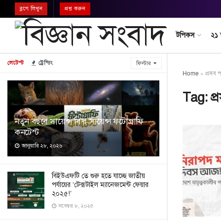
ব্লগে লিখুন
প্রশ্ন করুন
টপিকস
২১
লেটেস্ট
ট্রেন্ডিং
ফিল্টার
Home
»
প্রসব পর
Tag:
প্
নতুন বছরে সায়েন্স বি’র সায়েন্স ফটোগ্রাফি
কনটেস্ট
জানুয়ারি ২৮, ২০২৬
বিইউএফটি তে শুরু হতে যাচ্ছে জাতীয়
পর্যায়ের ‘টেক্সটাইল ম্যানেজমেন্ট ফেয়ার
২০২৫!’
নভেম্বর ৮, ২০২৫