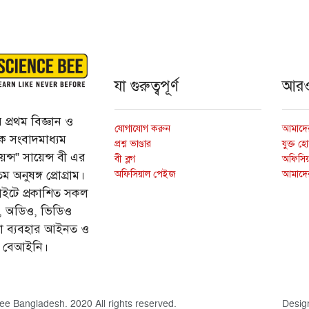
যা গুরুত্বপূর্ণ
আর
প্রথম বিজ্ঞান ও
যোগাযোগ করুন
আমাদের
্তিক সংবাদমাধ্যম
প্রশ্ন ভাণ্ডার
যুক্ত হ
ন্স” সায়েন্স বী এর
বী ব্লগ
অফিসিয়া
অফিসিয়াল পেইজ
আমাদে
 অনুষঙ্গ প্রোগ্রাম।
ইটে প্রকাশিত সকল
ি, অডিও, ভিডিও
ড়া ব্যবহার আইনত ও
ে বেআইনি।
ee Bangladesh. 2020 All rights reserved.
Desig