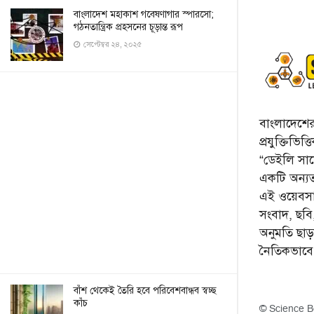
বাংলাদেশ মহাকাশ গবেষণাগার স্পারসো;
গঠনতান্ত্রিক প্রহসনের চূড়ান্ত রূপ
সেপ্টেম্বর ২৪, ২০২৫
বাংলাদেশের 
প্রযুক্তিভিত
“ডেইলি সায়ে
একটি অন্যতম
এই ওয়েবসা
সংবাদ, ছব
অনুমতি ছা
নৈতিকভাব
বাঁশ থেকেই তৈরি হবে পরিবেশবান্ধব স্বচ্ছ
কাঁচ
© Science B