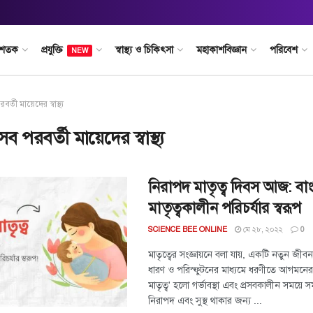
 শতক
প্রযুক্তি
স্বাস্থ্য ও চিকিৎসা
মহাকাশবিজ্ঞান
পরিবেশ
NEW
বর্তী মায়েদের স্বাস্থ্য
রসব পরবর্তী মায়েদের স্বাস্থ্য
নিরাপদ মাতৃত্ব দিবস আজ: বা
মাতৃত্বকালীন পরিচর্যার স্বরূপ
মে ২৮, ২০২২
SCIENCE BEE ONLINE
0
মাতৃত্বের সংজ্ঞায়নে বলা যায়, একটি নতুন জী
ধারণ ও পরিস্ফুটনের মাধ্যমে ধরণীতে আগমনের প্
মাতৃত্ব' হলো গর্ভাবস্থা এবং প্রসবকালীন সময়ে স
নিরাপদ এবং সুস্থ থাকার জন্য ...