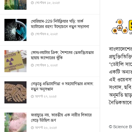
সেপ্টেম্বর ১৮, ২০২৫
থোরিয়াম-229 নিউক্লিয়ার ঘড়ি: ডার্ক
ম্যাটারের রহস্য উন্মোচনে নতুন সম্ভাবনা
সেপ্টেম্বর ৪, ২০২৫
বাংলাদেশের 
কোল্ডওয়াটার ক্রিক; শৈশবের তেজস্ক্রিয়তার
প্রযুক্তিভিত
ছায়ায় ক্যান্সারের ঝুঁকি
“ডেইলি সায়ে
সেপ্টেম্বর ১, ২০২৫
একটি অন্যতম
এই ওয়েবসা
নেতৃত্বে প্রতিযোগিতা ও সহযোগিতার প্রভাব:
সংবাদ, ছব
নতুন অনুসন্ধান
অনুমতি ছা
আগস্ট ২৭, ২০২৫
নৈতিকভাব
জরায়ুতে নয়, ভারতীয় এক নারীর লিভারে
বেড়ে উঠছিল ভ্রূণ
© Science B
আগস্ট ২০, ২০২৫