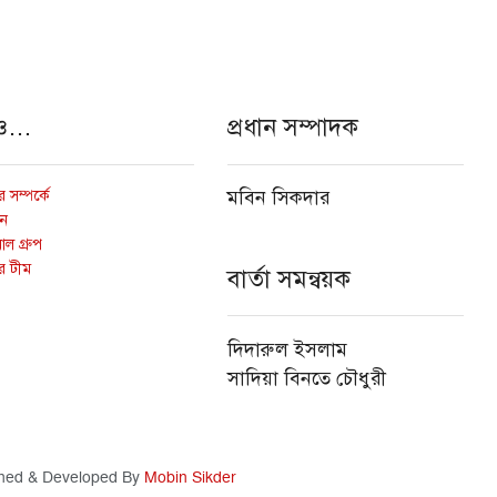
ও…
প্রধান সম্পাদক
 সম্পর্কে
মবিন সিকদার
োন
ল গ্রুপ
র টীম
বার্তা সমন্বয়ক
দিদারুল ইসলাম
সাদিয়া বিনতে চৌধুরী
ned & Developed By
Mobin Sikder