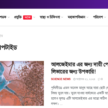
 শতক
প্রযুক্তি
স্বাস্থ্য ও চিকিৎসা
মহাকাশবিজ্ঞান
পরিবেশ
NEW
ইড
েপটাইড
আলজেইমার এর জন্য দায়ী প
লিভারের জন্য উপকারি!
অক্টোবর ২১, ২০২৪
SCIENCE NEWS
0
পৃথিবীতে এমন অনেক মানুষ আছে যারা ছোট 
বিষয় ভুলে যায়। ভুলে যাওয়া বার্ধক্যের একটি স্
হলেও মূলত এটি আলজেইমার এর মতো কঠিন
লক্ষণ। ...