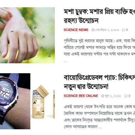
মশা চুম্বক: মশার প্রিয় ব্যক্ত
রহস্য উন্মোচন
সেপ্টেম্বর ৭, ২০২৩
SCIENCE NEWS
0
পৃথিবীতে দুই ধরণের মানুষ আছে। এক, যারা কিছ
বাহিরে গেলেই মশার কামড়ে অস্থির হয়ে ফিরে
যারা একই জায়গায় ঘন্টার পর ঘন্টা থাকলেও ম
...
বায়োডিগ্রেডেবল প্যাচ: চিকিৎস
নতুন দ্বার উন্মোচন!
জুন ২, ২০২২
SCIENCE BEE ONLINE
0
একই জায়গা থেকে উৎপত্তি হয়ে অনেক কোষ যখন
জৈবিক কাজ সম্পাদনে নিয়োজিত থাকে তখন
এবং তাদের নিঃসৃত আন্তঃকোষীয় পদার্থকে টিস্য
কোন আঘাতের কারণে ...