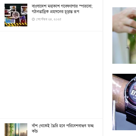
বাংলাদেশ মহাকাশ গবেষণাগার স্পারসো;
গঠনতান্ত্রিক প্রহসনের চূড়ান্ত রূপ
সেপ্টেম্বর ২৪, ২০২৫
বাঁশ থেকেই তৈরি হবে পরিবেশবান্ধব স্বচ্ছ
কাঁচ