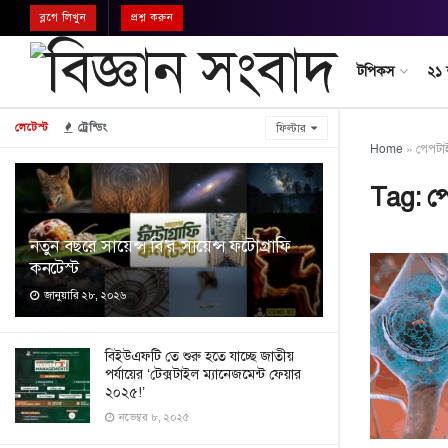
ব্লগে লিখুন
প্রশ্ন করুন
টপিকস
২১
লেটেস্ট
ট্রেন্ডিং
ফিল্টার
Home
»
পেপটা
Tag:
প
নতুন বছরে সায়েন্স বি’র সায়েন্স ফটোগ্রাফি
কনটেস্ট
জানুয়ারি ২৮, ২০২৬
বিইউএফটি তে শুরু হতে যাচ্ছে জাতীয়
পর্যায়ের ‘টেক্সটাইল ম্যানেজমেন্ট ফেয়ার
২০২৫!’
নভেম্বর ৮, ২০২৫