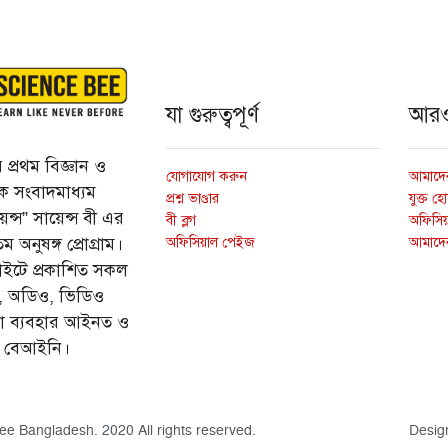
যা গুরুত্বপূর্ণ
আর
প্রথম বিজ্ঞান ও
যোগাযোগ করুন
আমাদের
্তিক সংবাদমাধ্যম
প্রশ্ন ভাণ্ডার
যুক্ত হ
ন্স” সায়েন্স বী এর
বী ব্লগ
অফিসিয়া
অফিসিয়াল পেইজ
আমাদে
 অনুষঙ্গ প্রোগ্রাম।
ইটে প্রকাশিত সকল
ি, অডিও, ভিডিও
ড়া ব্যবহার আইনত ও
ে বেআইনি।
ee Bangladesh. 2020 All rights reserved.
Desig