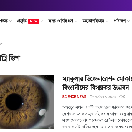
 শতক
প্রযুক্তি
স্বাস্থ্য ও চিকিৎসা
মহাকাশবিজ্ঞান
পরিবেশ
NEW
ডিশ
ট্রি ডিশ
ম্যাকুলার ডিজেনারেশন মোকা
বিজ্ঞানীদের বিস্ময়কর উদ্ভাবন
সেপ্টেম্বর ৯, ২০২৩
SCIENCE NEWS
0
অন্ধত্বের প্রধান একটি কারণ হলো ম্যাকুলার ডি
দেশগুলোতে অন্ধত্বের এই প্রধান কারণ ম্যাকু
সাথে মোকাবেলায় গবেষকরা রেটিনাল কোষগুলোকে 
করার প্রচেষ্টা চালিয়েছেন। আর তারা অসম্ভাব্য এ