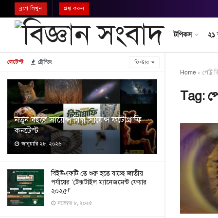
ব্লগে লিখুন
প্রশ্ন করুন
টপিকস
২১
লেটেস্ট
ট্রেন্ডিং
ফিল্টার
Home
»
পেট্রি 
Tag:
পে
নতুন বছরে সায়েন্স বি’র সায়েন্স ফটোগ্রাফি
কনটেস্ট
জানুয়ারি ২৮, ২০২৬
বিইউএফটি তে শুরু হতে যাচ্ছে জাতীয়
পর্যায়ের ‘টেক্সটাইল ম্যানেজমেন্ট ফেয়ার
২০২৫!’
নভেম্বর ৮, ২০২৫