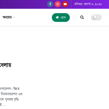
রবিবার, আগস্ট ৯, ২০২৬
অন্যান্য
হোম
বেলায়
জেনারেশন। উন্নত
লার ডিজেনারেশন এর
পুনরায় বৃদ্ধি
ই ...