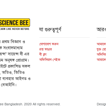
যা গুরুত্বপূর্ণ
আর
প্রথম বিজ্ঞান ও
যোগাযোগ করুন
আমাদের
্তিক সংবাদমাধ্যম
প্রশ্ন ভাণ্ডার
যুক্ত হ
ন্স” সায়েন্স বী এর
বী ব্লগ
অফিসিয়া
অফিসিয়াল পেইজ
আমাদে
 অনুষঙ্গ প্রোগ্রাম।
ইটে প্রকাশিত সকল
ি, অডিও, ভিডিও
ড়া ব্যবহার আইনত ও
ে বেআইনি।
ee Bangladesh. 2020 All rights reserved.
Desig