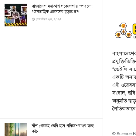
বাংলাদেশ মহাকাশ গবেষণাগার স্পারসো;
গঠনতান্ত্রিক প্রহসনের চূড়ান্ত রূপ
সেপ্টেম্বর ২৪, ২০২৫
বাংলাদেশের 
প্রযুক্তিভিত
“ডেইলি সায়ে
একটি অন্যতম
এই ওয়েবসা
সংবাদ, ছব
অনুমতি ছা
নৈতিকভাব
বাঁশ থেকেই তৈরি হবে পরিবেশবান্ধব স্বচ্ছ
কাঁচ
© Science B