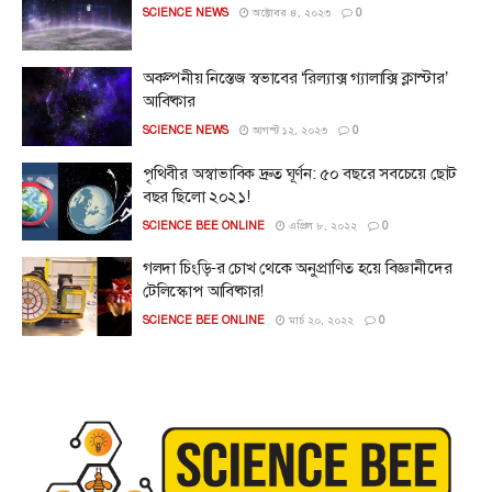
SCIENCE NEWS
অক্টোবর ৪, ২০২৩
0
অকল্পনীয় নিস্তেজ স্বভাবের ‘রিল্যাক্স গ্যালাক্সি ক্লাস্টার’
আবিষ্কার
SCIENCE NEWS
আগস্ট ১২, ২০২৩
0
পৃথিবীর অস্বাভাবিক দ্রুত ঘূর্ণন: ৫০ বছরে সবচেয়ে ছোট
বছর ছিলো ২০২১!
SCIENCE BEE ONLINE
এপ্রিল ৮, ২০২২
0
গলদা চিংড়ি-র চোখ থেকে অনুপ্রাণিত হয়ে বিজ্ঞানীদের
টেলিস্কোপ আবিষ্কার!
SCIENCE BEE ONLINE
মার্চ ২০, ২০২২
0