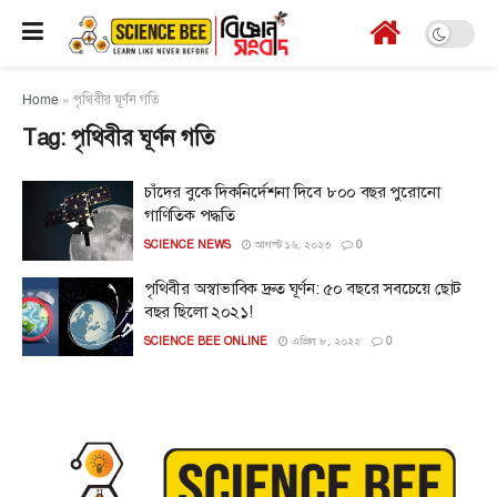
Home
»
পৃথিবীর ঘূর্ণন গতি
Tag:
পৃথিবীর ঘূর্ণন গতি
চাঁদের বুকে দিকনির্দেশনা দিবে ৮০০ বছর পুরোনো
গাণিতিক পদ্ধতি
SCIENCE NEWS
আগস্ট ১৬, ২০২৩
0
পৃথিবীর অস্বাভাবিক দ্রুত ঘূর্ণন: ৫০ বছরে সবচেয়ে ছোট
বছর ছিলো ২০২১!
SCIENCE BEE ONLINE
এপ্রিল ৮, ২০২২
0