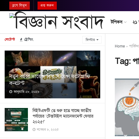
ব্লগে লিখুন
প্রশ্ন করুন
টপিকস
২১
লেটেস্ট
ট্রেন্ডিং
ফিল্টার
Home
»
পার্কিন্
Tag:
পা
নতুন বছরে সায়েন্স বি’র সায়েন্স ফটোগ্রাফি
কনটেস্ট
জানুয়ারি ২৮, ২০২৬
বিইউএফটি তে শুরু হতে যাচ্ছে জাতীয়
পর্যায়ের ‘টেক্সটাইল ম্যানেজমেন্ট ফেয়ার
২০২৫!’
নভেম্বর ৮, ২০২৫