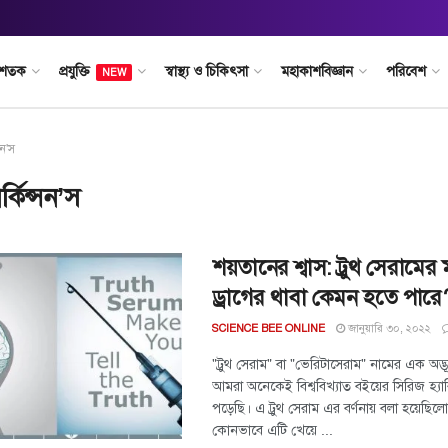
 শতক
প্রযুক্তি
স্বাস্থ্য ও চিকিৎসা
মহাকাশবিজ্ঞান
পরিবেশ
NEW
সন'স
র্কিন্সন’স
শয়তানের শ্বাস: ট্রুথ সেরামে
ড্রাগের থাবা কেমন হতে পারে
জানুয়ারি ৩০, ২০২২
SCIENCE BEE ONLINE
"ট্রুথ সেরাম" বা "ভেরিটাসেরাম" নামের এক অদ্
আমরা অনেকেই বিশ্ববিখ্যাত ব‌ইয়ের সিরিজ হ্য
পড়েছি। এ ট্রুথ সেরাম এর বর্ণনায় বলা হয়েছি
কোনভাবে এটি খেয়ে ...