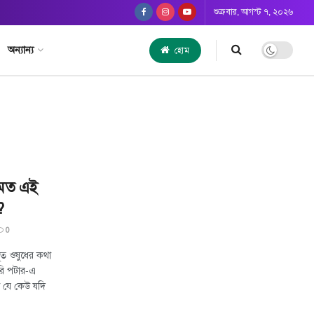
শুক্রবার, আগস্ট ৭, ২০২৬
অন্যান্য
হোম
র মত এই
?
0
ভূত ওষুধের কথা
ারি পটার-এ
লো যে কেউ যদি