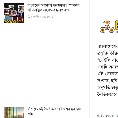
বাংলাদেশ মহাকাশ গবেষণাগার স্পারসো;
গঠনতান্ত্রিক প্রহসনের চূড়ান্ত রূপ
সেপ্টেম্বর ২৪, ২০২৫
বাংলাদেশের 
প্রযুক্তিভিত
“ডেইলি সায়ে
একটি অন্যতম
এই ওয়েবসা
সংবাদ, ছব
অনুমতি ছা
নৈতিকভাব
বাঁশ থেকেই তৈরি হবে পরিবেশবান্ধব স্বচ্ছ
কাঁচ
© Science B