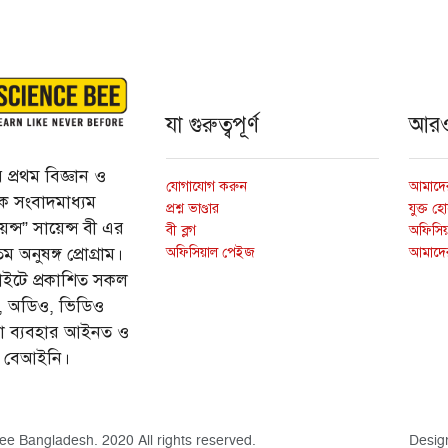
যা গুরুত্বপূর্ণ
আর
প্রথম বিজ্ঞান ও
যোগাযোগ করুন
আমাদের
্তিক সংবাদমাধ্যম
প্রশ্ন ভাণ্ডার
যুক্ত হ
ন্স” সায়েন্স বী এর
বী ব্লগ
অফিসিয়া
অফিসিয়াল পেইজ
আমাদে
 অনুষঙ্গ প্রোগ্রাম।
ইটে প্রকাশিত সকল
ি, অডিও, ভিডিও
ড়া ব্যবহার আইনত ও
ে বেআইনি।
ee Bangladesh. 2020 All rights reserved.
Desig