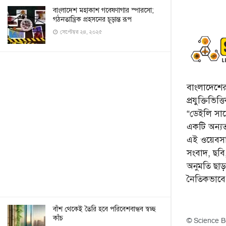
বাংলাদেশ মহাকাশ গবেষণাগার স্পারসো;
গঠনতান্ত্রিক প্রহসনের চূড়ান্ত রূপ
সেপ্টেম্বর ২৪, ২০২৫
বাংলাদেশের 
প্রযুক্তিভিত
“ডেইলি সায়ে
একটি অন্যতম
এই ওয়েবসা
সংবাদ, ছব
অনুমতি ছা
নৈতিকভাব
বাঁশ থেকেই তৈরি হবে পরিবেশবান্ধব স্বচ্ছ
কাঁচ
© Science B