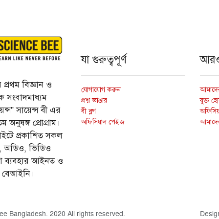
যা গুরুত্বপূর্ণ
আর
প্রথম বিজ্ঞান ও
যোগাযোগ করুন
আমাদের
্তিক সংবাদমাধ্যম
প্রশ্ন ভাণ্ডার
যুক্ত হ
ন্স” সায়েন্স বী এর
বী ব্লগ
অফিসিয়া
অফিসিয়াল পেইজ
আমাদে
 অনুষঙ্গ প্রোগ্রাম।
ইটে প্রকাশিত সকল
ি, অডিও, ভিডিও
ড়া ব্যবহার আইনত ও
ে বেআইনি।
ee Bangladesh. 2020 All rights reserved.
Desig