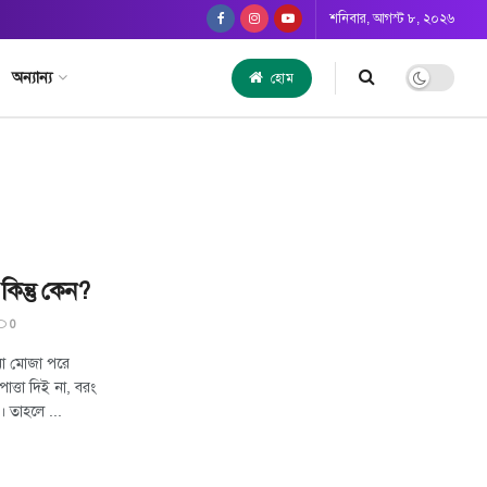
শনিবার, আগস্ট ৮, ২০২৬
অন্যান্য
হোম
িন্তু কেন?
0
মা মোজা পরে
াত্তা দিই না, বরং
 তাহলে ...