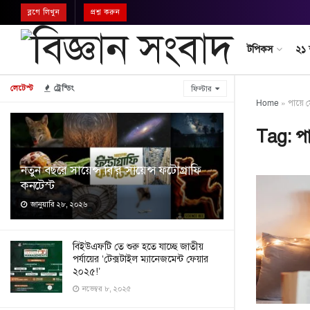
ব্লগে লিখুন
প্রশ্ন করুন
টপিকস
২১
লেটেস্ট
ট্রেন্ডিং
ফিল্টার
Home
»
পায়ে 
Tag:
পা
নতুন বছরে সায়েন্স বি’র সায়েন্স ফটোগ্রাফি
কনটেস্ট
জানুয়ারি ২৮, ২০২৬
বিইউএফটি তে শুরু হতে যাচ্ছে জাতীয়
পর্যায়ের ‘টেক্সটাইল ম্যানেজমেন্ট ফেয়ার
২০২৫!’
নভেম্বর ৮, ২০২৫