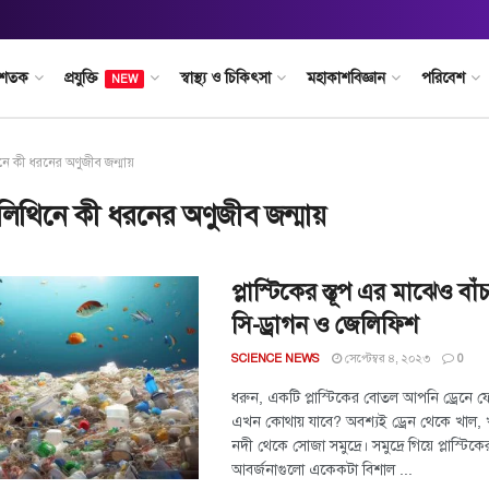
 শতক
প্রযুক্তি
স্বাস্থ্য ও চিকিৎসা
মহাকাশবিজ্ঞান
পরিবেশ
NEW
ে কী ধরনের অণুজীব জন্মায়
লিথিনে কী ধরনের অণুজীব জন্মায়
প্লাস্টিকের স্তূপ এর মাঝেও বা
সি-ড্রাগন ও জেলিফিশ
সেপ্টেম্বর ৪, ২০২৩
SCIENCE NEWS
0
ধরুন, একটি প্লাস্টিকের বোতল আপনি ড্রেনে 
এখন কোথায় যাবে? অবশ্যই ড্রেন থেকে খাল, 
নদী থেকে সোজা সমুদ্রে। সমুদ্রে গিয়ে প্লাস্টিক
আবর্জনাগুলো একেকটা বিশাল ...