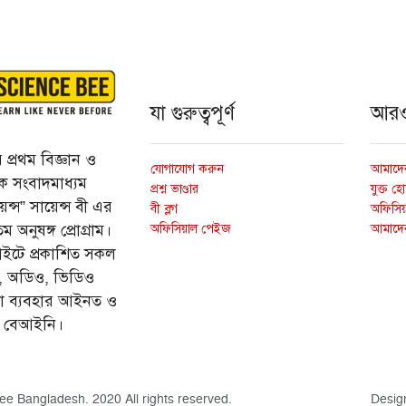
যা গুরুত্বপূর্ণ
আর
প্রথম বিজ্ঞান ও
যোগাযোগ করুন
আমাদের
্তিক সংবাদমাধ্যম
প্রশ্ন ভাণ্ডার
যুক্ত হ
ন্স” সায়েন্স বী এর
বী ব্লগ
অফিসিয়া
অফিসিয়াল পেইজ
আমাদে
 অনুষঙ্গ প্রোগ্রাম।
ইটে প্রকাশিত সকল
ি, অডিও, ভিডিও
ড়া ব্যবহার আইনত ও
ে বেআইনি।
ee Bangladesh. 2020 All rights reserved.
Desig