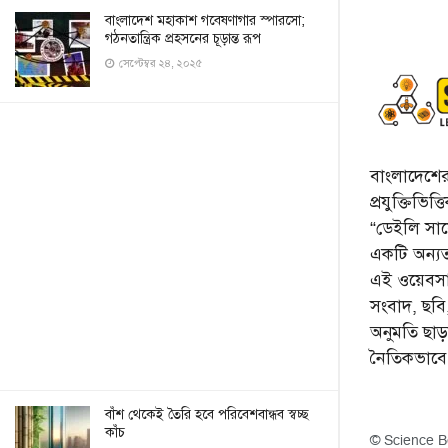
বাংলাদেশ মহাকাশ গবেষণাগার স্পারসো;
গঠনতান্ত্রিক প্রহসনের চূড়ান্ত রূপ
সেপ্টেম্বর ২৪, ২০২৫
বাংলাদেশের 
প্রযুক্তিভিত
“ডেইলি সায়ে
একটি অন্যতম
এই ওয়েবসা
সংবাদ, ছব
অনুমতি ছা
নৈতিকভাব
বাঁশ থেকেই তৈরি হবে পরিবেশবান্ধব স্বচ্ছ
কাঁচ
© Science B