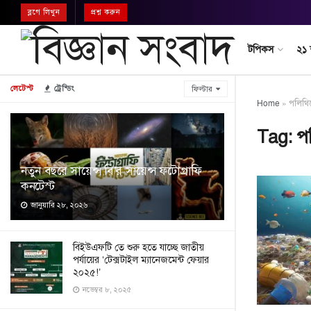
ব্লগে লিখুন
প্রশ্ন করুন
টপিকস
২১
লেটেস্ট
ট্রেন্ডিং
ফিল্টার
Home
»
পলিথিন
Tag:
প
নতুন বছরে সায়েন্স বি’র সায়েন্স ফটোগ্রাফি
কনটেস্ট
জানুয়ারি ২৮, ২০২৬
বিইউএফটি তে শুরু হতে যাচ্ছে জাতীয়
পর্যায়ের ‘টেক্সটাইল ম্যানেজমেন্ট ফেয়ার
২০২৫!’
নভেম্বর ৮, ২০২৫