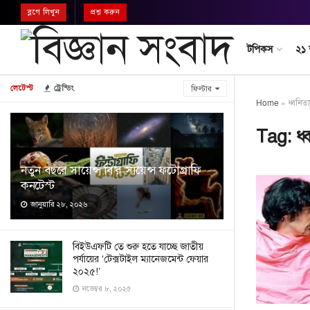
ব্লগে লিখুন
প্রশ্ন করুন
টপিকস
২১
লেটেস্ট
ট্রেন্ডিং
ফিল্টার
Home
»
ধ্বনিতাত
Tag:
ধ্
নতুন বছরে সায়েন্স বি’র সায়েন্স ফটোগ্রাফি
কনটেস্ট
জানুয়ারি ২৮, ২০২৬
বিইউএফটি তে শুরু হতে যাচ্ছে জাতীয়
পর্যায়ের ‘টেক্সটাইল ম্যানেজমেন্ট ফেয়ার
২০২৫!’
নভেম্বর ৮, ২০২৫