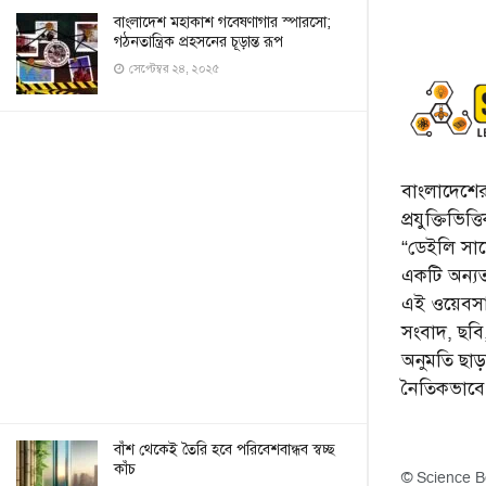
বাংলাদেশ মহাকাশ গবেষণাগার স্পারসো;
গঠনতান্ত্রিক প্রহসনের চূড়ান্ত রূপ
সেপ্টেম্বর ২৪, ২০২৫
বাংলাদেশের 
প্রযুক্তিভিত
“ডেইলি সায়ে
একটি অন্যতম
এই ওয়েবসা
সংবাদ, ছব
অনুমতি ছা
নৈতিকভাব
বাঁশ থেকেই তৈরি হবে পরিবেশবান্ধব স্বচ্ছ
কাঁচ
© Science B