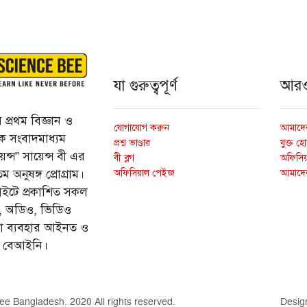
যা গুরুত্বপূর্ণ
আর
প্রথম বিজ্ঞান ও
যোগাযোগ করুন
আমাদের
্তিক সংবাদমাধ্যম
প্রশ্ন ভাণ্ডার
যুক্ত হ
ন্স” সায়েন্স বী এর
বী ব্লগ
অফিসিয়া
অফিসিয়াল পেইজ
আমাদে
 অনুষঙ্গ প্রোগ্রাম।
ইটে প্রকাশিত সকল
ি, অডিও, ভিডিও
ড়া ব্যবহার আইনত ও
ে বেআইনি।
ee Bangladesh. 2020 All rights reserved.
Desig