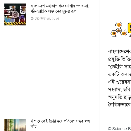
বাংলাদেশ মহাকাশ গবেষণাগার স্পারসো;
গঠনতান্ত্রিক প্রহসনের চূড়ান্ত রূপ
সেপ্টেম্বর ২৪, ২০২৫
বাংলাদেশের 
প্রযুক্তিভিত
“ডেইলি সায়ে
একটি অন্যতম
এই ওয়েবসা
সংবাদ, ছব
অনুমতি ছা
নৈতিকভাব
বাঁশ থেকেই তৈরি হবে পরিবেশবান্ধব স্বচ্ছ
কাঁচ
© Science B