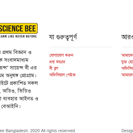
যা গুরুত্বপূর্ণ
আর
প্রথম বিজ্ঞান ও
যোগাযোগ করুন
আমাদের
্তিক সংবাদমাধ্যম
প্রশ্ন ভাণ্ডার
যুক্ত হ
ন্স” সায়েন্স বী এর
বী ব্লগ
অফিসিয়া
অফিসিয়াল পেইজ
আমাদে
 অনুষঙ্গ প্রোগ্রাম।
ইটে প্রকাশিত সকল
ি, অডিও, ভিডিও
ড়া ব্যবহার আইনত ও
ে বেআইনি।
ee Bangladesh. 2020 All rights reserved.
Desig