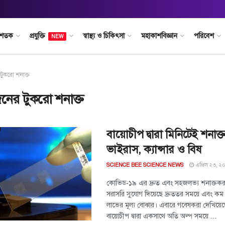
 শতক
প্রযুক্তি
স্বাস্থ্য ও চিকিৎসা
মহাকাশবিজ্ঞান
পরিবেশ
NEW
টুকরো শনাক্ত
িনের টুকরো শনাক্ত
বায়োচীপ দ্বারা মিনিটেই শনাক্
ভাইরাস, ক্যান্সার ও বিষ
এপ্রিল ২৩, ২
SCIENCE BEE SCIENCE NEWS
কোভিড-১৯ এর দ্রুত এবং সহজলভ্য শনাক্তকরণ
সরাসরি সুযোগ দিয়েছে দ্রুততর সময়ে এবং কম
লাভের মূল্য বোঝার। এবারে গবেষকরা দেখিয়ে
বায়োচীপ দ্বারা একসাথে অতি অল্প সময়ে ...