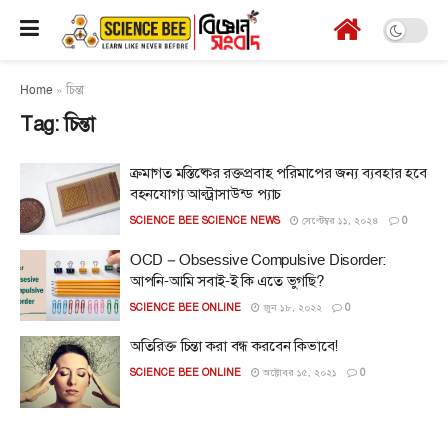
Home
»
চিন্তা
Tag:
চিন্তা
ক্রমাগত মস্তিষ্কের রক্তপ্রবাহ পরিমাপের জন্য ব্যবহার হবে
বহনযোগ্য আল্ট্রাসাউন্ড প্যাচ
SCIENCE BEE SCIENCE NEWS
সেপ্টেম্বর ১১, ২০২৪
0
OCD – Obsessive Compulsive Disorder:
আপনি-আমি সবাই-ই কি এতে ভুগছি?
SCIENCE BEE ONLINE
জুন ১৮, ২০২২
0
অতিরিক্ত চিন্তা করা বন্ধ করবেন কিভাবে!
SCIENCE BEE ONLINE
অক্টোবর ১৫, ২০২১
0