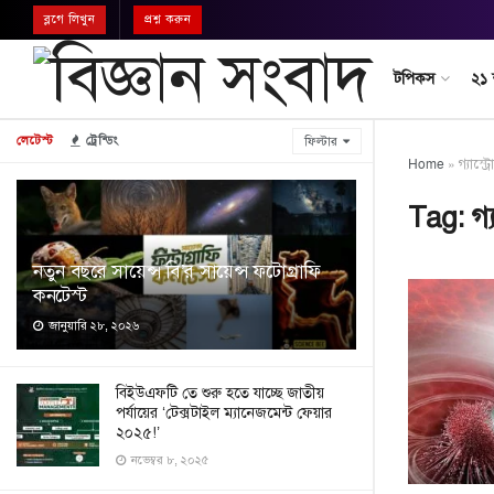
ব্লগে লিখুন
প্রশ্ন করুন
টপিকস
২১
লেটেস্ট
ট্রেন্ডিং
ফিল্টার
Home
»
গ্যাস্ট
Tag:
গ্
নতুন বছরে সায়েন্স বি’র সায়েন্স ফটোগ্রাফি
কনটেস্ট
জানুয়ারি ২৮, ২০২৬
বিইউএফটি তে শুরু হতে যাচ্ছে জাতীয়
পর্যায়ের ‘টেক্সটাইল ম্যানেজমেন্ট ফেয়ার
২০২৫!’
নভেম্বর ৮, ২০২৫