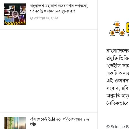
বাংলাদেশ মহাকাশ গবেষণাগার স্পারসো;
গঠনতান্ত্রিক প্রহসনের চূড়ান্ত রূপ
সেপ্টেম্বর ২৪, ২০২৫
বাংলাদেশের 
প্রযুক্তিভিত
“ডেইলি সায়ে
একটি অন্যতম
এই ওয়েবসা
সংবাদ, ছব
অনুমতি ছা
নৈতিকভাব
বাঁশ থেকেই তৈরি হবে পরিবেশবান্ধব স্বচ্ছ
কাঁচ
© Science B