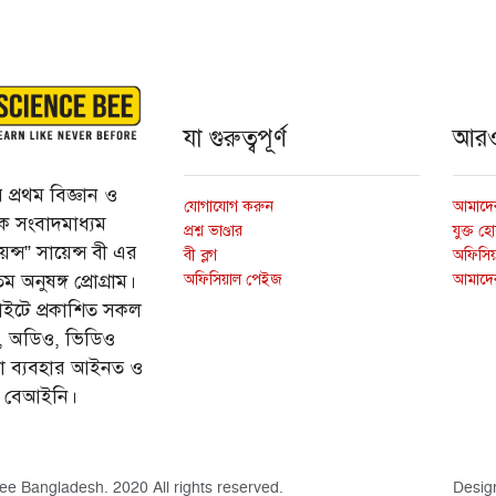
যা গুরুত্বপূর্ণ
আর
প্রথম বিজ্ঞান ও
যোগাযোগ করুন
আমাদের
্তিক সংবাদমাধ্যম
প্রশ্ন ভাণ্ডার
যুক্ত হ
ন্স” সায়েন্স বী এর
বী ব্লগ
অফিসিয়া
অফিসিয়াল পেইজ
আমাদে
 অনুষঙ্গ প্রোগ্রাম।
ইটে প্রকাশিত সকল
ি, অডিও, ভিডিও
ড়া ব্যবহার আইনত ও
ে বেআইনি।
ee Bangladesh. 2020 All rights reserved.
Desig