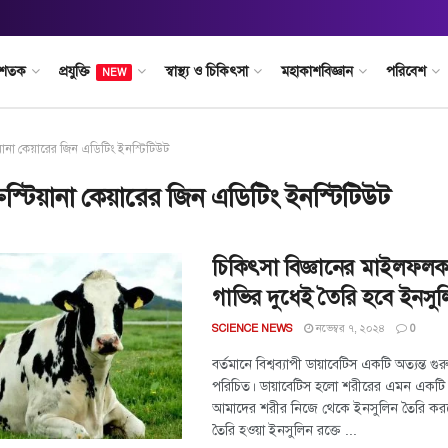
 শতক
প্রযুক্তি
স্বাস্থ্য ও চিকিৎসা
মহাকাশবিজ্ঞান
পরিবেশ
NEW
িয়ানা কেয়ারের জিন এডিটিং ইনস্টিটিউট
রিস্টিয়ানা কেয়ারের জিন এডিটিং ইনস্টিটিউট
চিকিৎসা বিজ্ঞানের মাইলফল
গাভির দুধেই তৈরি হবে ইনসুল
নভেম্বর ৭, ২০২৪
SCIENCE NEWS
0
বর্তমানে বিশ্বব্যাপী ডায়াবেটিস একটি অত্যন্ত গ
পরিচিত। ডায়াবেটিস হলো শরীরের এমন একটি 
আমাদের শরীর নিজে থেকে ইনসুলিন তৈরি করত
তৈরি হওয়া ইনসুলিন রক্তে ...