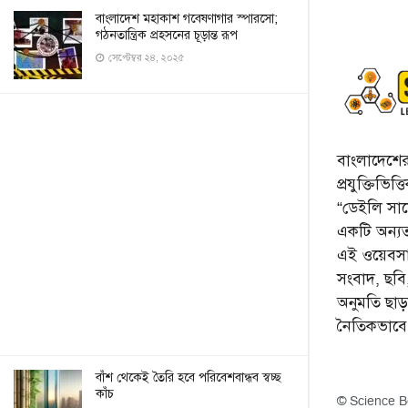
বাংলাদেশ মহাকাশ গবেষণাগার স্পারসো;
গঠনতান্ত্রিক প্রহসনের চূড়ান্ত রূপ
সেপ্টেম্বর ২৪, ২০২৫
বাংলাদেশের 
প্রযুক্তিভিত
“ডেইলি সায়ে
একটি অন্যতম
এই ওয়েবসা
সংবাদ, ছব
অনুমতি ছা
নৈতিকভাব
বাঁশ থেকেই তৈরি হবে পরিবেশবান্ধব স্বচ্ছ
কাঁচ
© Science B