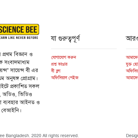
যা গুরুত্বপূর্ণ
আর
প্রথম বিজ্ঞান ও
যোগাযোগ করুন
আমাদের
্তিক সংবাদমাধ্যম
প্রশ্ন ভাণ্ডার
যুক্ত হ
ন্স” সায়েন্স বী এর
বী ব্লগ
অফিসিয়া
অফিসিয়াল পেইজ
আমাদে
 অনুষঙ্গ প্রোগ্রাম।
ইটে প্রকাশিত সকল
ি, অডিও, ভিডিও
ড়া ব্যবহার আইনত ও
ে বেআইনি।
ee Bangladesh. 2020 All rights reserved.
Desig