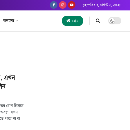
বৃহস্পতিবার, আগস্ট ৬, ২০২৬
অন্যান্য
হোম
ক, এখন
িন
ুরুতর রোগ হিসাবে
অবস্থা, যখন
ে পারে না বা