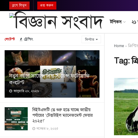
ব্লগে লিখুন
প্রশ্ন করুন
টপিকস
২১
লেটেস্ট
ট্রেন্ডিং
ফিল্টার
Home
»
ক্রিস্ট
Tag:
ক্
নতুন বছরে সায়েন্স বি’র সায়েন্স ফটোগ্রাফি
কনটেস্ট
জানুয়ারি ২৮, ২০২৬
বিইউএফটি তে শুরু হতে যাচ্ছে জাতীয়
পর্যায়ের ‘টেক্সটাইল ম্যানেজমেন্ট ফেয়ার
২০২৫!’
নভেম্বর ৮, ২০২৫