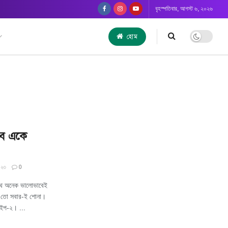
বৃহস্পতিবার, আগস্ট ৬, ২০২৬
হোম
াবে একে
০২৩
0
সাথে অনেক ভালোভাবেই
াম তো সবার-ই শোনা।
াইপ-২। ...