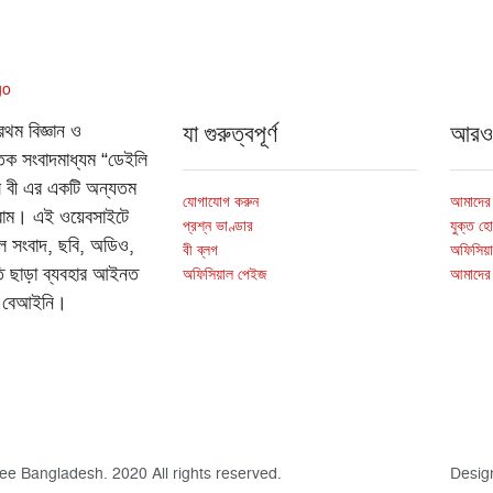
যা গুরুত্বপূর্ণ
আর
রথম বিজ্ঞান ও
্তিক সংবাদমাধ্যম “ডেইলি
ন্স বী এর একটি অন্যতম
যোগাযোগ করুন
আমাদের স
গ্রাম। এই ওয়েবসাইটে
প্রশ্ন ভাণ্ডার
যুক্ত হ
ল সংবাদ, ছবি, অডিও,
বী ব্লগ
অফিসিয়া
ি ছাড়া ব্যবহার আইনত
অফিসিয়াল পেইজ
আমাদের
ে বেআইনি।
ee Bangladesh. 2020 All rights reserved.
Desig