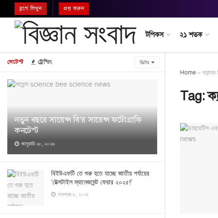
ব্লগে লিখুন
প্রশ্ন করুন
টপিকস
২১ শতক
লেটেস্ট
ট্রেন্ডিং
ফিল্টার
Home
»
ক্যান্সার
Tag:
ক্
নতুন বছরে সায়েন্স বি’র সায়েন্স ফটোগ্রাফি
কনটেস্ট
জানুয়ারি ২৮, ২০২৬
বিইউএফটি তে শুরু হতে যাচ্ছে জাতীয় পর্যায়ের
‘টেক্সটাইল ম্যানেজমেন্ট ফেয়ার ২০২৫!’
নভেম্বর ৮, ২০২৫