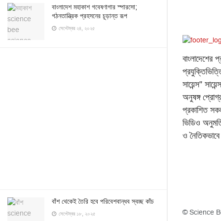
বাংলাদেশ মহাকাশ গবেষণাগার স্পারসো;
গঠনতান্ত্রিক প্রহসনের চূড়ান্ত রূপ
সেপ্টেম্বর ২৪, ২০২৫
বাংলাদেশের প্
প্রযুক্তিভিত
সায়েন্স” সায়ে
অনুষঙ্গ প্রো
প্রকাশিত সক
ভিডিও অনুমত
ও নৈতিকভাব
বাঁশ থেকেই তৈরি হবে পরিবেশবান্ধব স্বচ্ছ কাঁচ
© Science B
সেপ্টেম্বর ১৮, ২০২৫