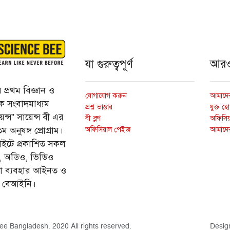
যা গুরুত্বপূর্ণ
আর
প্রথম বিজ্ঞান ও
যোগাযোগ করুন
আমাদের
্তিক সংবাদমাধ্যম
প্রশ্ন ভাণ্ডার
যুক্ত হ
ন্স” সায়েন্স বী এর
বী ব্লগ
অফিসিয়া
অফিসিয়াল পেইজ
আমাদে
 অনুষঙ্গ প্রোগ্রাম।
ইটে প্রকাশিত সকল
ি, অডিও, ভিডিও
ড়া ব্যবহার আইনত ও
ে বেআইনি।
ee Bangladesh. 2020 All rights reserved.
Desig