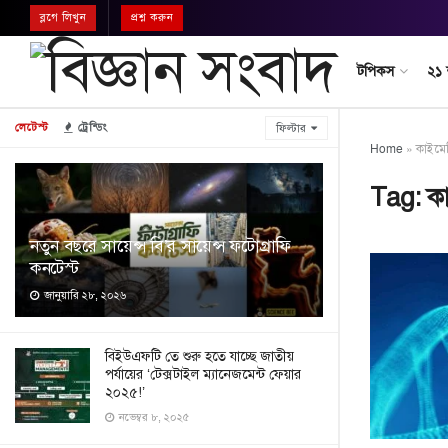
ব্লগে লিখুন
প্রশ্ন করুন
টপিকস
২১
লেটেস্ট
ট্রেন্ডিং
ফিল্টার
Home
»
কাইমে
Tag:
ক
নতুন বছরে সায়েন্স বি’র সায়েন্স ফটোগ্রাফি
কনটেস্ট
জানুয়ারি ২৮, ২০২৬
বিইউএফটি তে শুরু হতে যাচ্ছে জাতীয়
পর্যায়ের ‘টেক্সটাইল ম্যানেজমেন্ট ফেয়ার
২০২৫!’
নভেম্বর ৮, ২০২৫