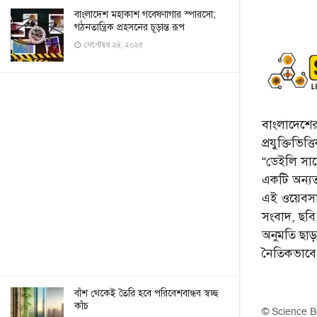
বাংলাদেশ মহাকাশ গবেষণাগার স্পারসো;
গঠনতান্ত্রিক প্রহসনের চূড়ান্ত রূপ
সেপ্টেম্বর ২৪, ২০২৫
বাংলাদেশের 
প্রযুক্তিভিত
“ডেইলি সায়ে
একটি অন্যতম
এই ওয়েবসা
সংবাদ, ছব
অনুমতি ছা
নৈতিকভাব
বাঁশ থেকেই তৈরি হবে পরিবেশবান্ধব স্বচ্ছ
কাঁচ
© Science B