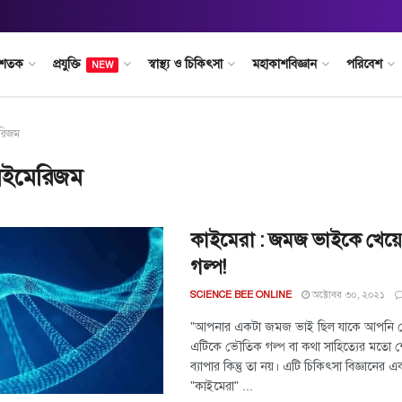
 শতক
প্রযুক্তি
স্বাস্থ্য ও চিকিৎসা
মহাকাশবিজ্ঞান
পরিবেশ
NEW
রিজম
াইমেরিজম
কাইমেরা : জমজ ভাইকে খেয়ে
গল্প!
অক্টোবর ৩০, ২০২১
SCIENCE BEE ONLINE
"আপনার একটা জমজ ভাই ছিল যাকে আপনি খ
এটিকে ভৌতিক গল্প বা কথা সাহিত্যের মতো 
ব্যাপার কিন্তু তা নয়। এটি চিকিৎসা বিজ্ঞানের এ
"কাইমেরা" ...