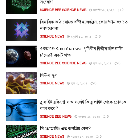
সংযোগ
SCIENCE BEE SCIENCE NEWS
আগস্ট ১৮, ২০২৪
0
ত্রিমাত্রিক কাঠামোতে বন্দি ইলেকট্রন: কোয়ান্টাম জগতে
নবসম্ভাবনা
SCIENCE NEWS
জুলাই ১০, ২০২৪
0
469219 Kamoʻoalewa: পৃথিবীর দ্বিতীয় চাঁদ নাকি
চাঁদেরই একটি খন্ড
SCIENCE BEE SCIENCE NEWS
জুন ২৫, ২০২৪
0
শিউলি ফুল
SCIENCE NEWS
জুন ৩, ২০২৪
0
ব্লু লাইট ব্লকিং গ্লাস আসলেই কি ব্লু লাইট থেকে চোখকে
রক্ষা করে?
SCIENCE BEE NEWS
নভেম্বর ১৯, ২০২৩
0
সি প্রোগ্রামিং এত জনপ্রিয় কেন?
SCIENCE NEWS
নভেম্বর ১৭, ২০২৩
0