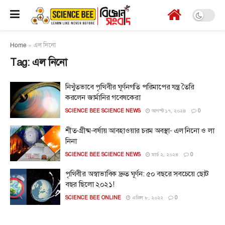
Home
»
এল নিনো
Tag:
এল নিনো
নিখুঁতভাবে পৃথিবীর ঘূর্ণনগতি পরিমাপের যন্ত্র তৈরি
করলেন জার্মানির গবেষকেরা
SCIENCE BEE SCIENCE NEWS
আগস্ট ১৭, ২০২৪
0
শীত-গ্রীষ্ম-বর্ষায় আবহাওয়ার চরম অবস্থা- এল নিনো ও লা
নিনা
SCIENCE BEE SCIENCE NEWS
মার্চ ২, ২০২৪
0
পৃথিবীর অস্বাভাবিক দ্রুত ঘূর্ণন: ৫০ বছরে সবচেয়ে ছোট
বছর ছিলো ২০২১!
SCIENCE BEE ONLINE
এপ্রিল ৮, ২০২২
0