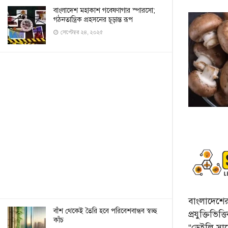
বাংলাদেশ মহাকাশ গবেষণাগার স্পারসো;
গঠনতান্ত্রিক প্রহসনের চূড়ান্ত রূপ
সেপ্টেম্বর ২৪, ২০২৫
বাংলাদেশের 
বাঁশ থেকেই তৈরি হবে পরিবেশবান্ধব স্বচ্ছ
প্রযুক্তিভিত
কাঁচ