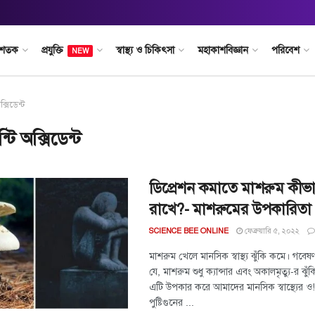
 শতক
প্রযুক্তি
স্বাস্থ্য ও চিকিৎসা
মহাকাশবিজ্ঞান
পরিবেশ
NEW
ক্সিডেন্ট
্টি অক্সিডেন্ট
ডিপ্রেশন কমাতে মাশরুম কীভা
রাখে?- মাশরুমের উপকারিতা
ফেব্রুয়ারি ৫, ২০২২
SCIENCE BEE ONLINE
মাশরুম খেলে মানসিক স্বাস্থ্য ঝুঁকি কমে। গবে
যে, মাশরুম শুধু ক্যান্সার এবং অকালমৃত্যু-র ঝু
এটি উপকার করে আমাদের মানসিক স্বাস্থ্যের ও
পুষ্টিগুনের ...