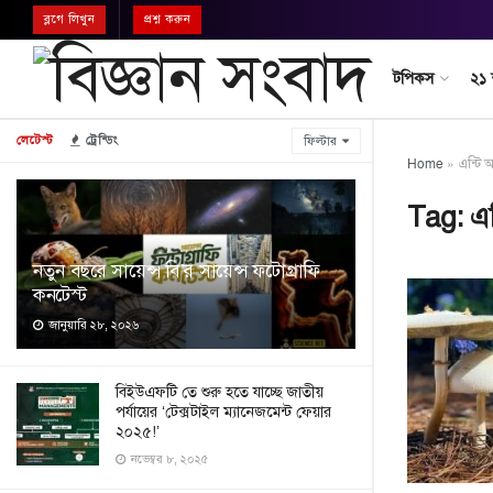
ব্লগে লিখুন
প্রশ্ন করুন
টপিকস
২১
লেটেস্ট
ট্রেন্ডিং
ফিল্টার
Home
»
এন্টি অ
Tag:
এন
নতুন বছরে সায়েন্স বি’র সায়েন্স ফটোগ্রাফি
কনটেস্ট
জানুয়ারি ২৮, ২০২৬
বিইউএফটি তে শুরু হতে যাচ্ছে জাতীয়
পর্যায়ের ‘টেক্সটাইল ম্যানেজমেন্ট ফেয়ার
২০২৫!’
নভেম্বর ৮, ২০২৫