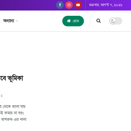
শুক্রবার, আগস্ট ৭, ২০২৬
অন্যান্য
হোম
বে ভূমিকা
0
ষণা থেকে জানা যায়
ঁকিই কমায় না বরং
! মাশরুম-এর নানা