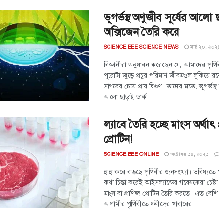
ভূগর্ভস্থ অণুজীব সূর্যের আলো 
অক্সিজেন তৈরি করে
মার্চ ২০, ২০২
SCIENCE BEE SCIENCE NEWS
বিজ্ঞানীরা অনুধাবন করেছেন যে, আমাদের পৃথিবী
পুরোটা জুড়ে প্রচুর পরিমাণ জীবমণ্ডল লুকিয়ে রয়
সাগরের চেয়ে প্রায় দ্বিগুণ। তাদের মতে, ভূগর্ভস্থ
আলো ছাড়াই ডার্ক ...
ল্যাবে তৈরি হচ্ছে মাংস অর্থাৎ 
প্রোটিন!
অক্টোবর ১৪, ২০২১
SCIENCE BEE ONLINE
হু হু করে বাড়ছে পৃথিবীর জনসংখ্যা। ভবিষ্যতে
কথা চিন্তা করেই আইসল্যান্ডের গবেষকেরা চেষ্টা
মাংস বা প্রাণিজ প্রোটিন তৈরি করতে। এত বেশি
আগামীর পৃথিবীতে ধনীদের খাবারের ...