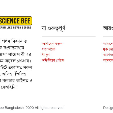
যা গুরুত্বপূর্ণ
আর
প্রথম বিজ্ঞান ও
যোগাযোগ করুন
আমাদের
্তিক সংবাদমাধ্যম
প্রশ্ন ভাণ্ডার
যুক্ত হ
ন্স” সায়েন্স বী এর
বী ব্লগ
অফিসিয়া
অফিসিয়াল পেইজ
আমাদে
 অনুষঙ্গ প্রোগ্রাম।
ইটে প্রকাশিত সকল
ি, অডিও, ভিডিও
ড়া ব্যবহার আইনত ও
ে বেআইনি।
ee Bangladesh. 2020 All rights reserved.
Desig