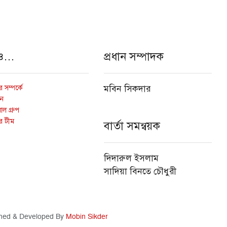
ও…
প্রধান সম্পাদক
 সম্পর্কে
মবিন সিকদার
োন
ল গ্রুপ
র টীম
বার্তা সমন্বয়ক
দিদারুল ইসলাম
সাদিয়া বিনতে চৌধুরী
ned & Developed By
Mobin Sikder