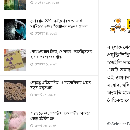
সেপ্টেম্বর ১৮, ২০২৫
থোরিয়াম-229 নিউক্লিয়ার ঘড়ি: ডার্ক
ম্যাটারের রহস্য উন্মোচনে নতুন সম্ভাবনা
সেপ্টেম্বর ৪, ২০২৫
বাংলাদেশের 
কোল্ডওয়াটার ক্রিক; শৈশবের তেজস্ক্রিয়তার
প্রযুক্তিভিত
ছায়ায় ক্যান্সারের ঝুঁকি
“ডেইলি সায়ে
সেপ্টেম্বর ১, ২০২৫
একটি অন্যতম
এই ওয়েবসা
নেতৃত্বে প্রতিযোগিতা ও সহযোগিতার প্রভাব:
সংবাদ, ছব
নতুন অনুসন্ধান
অনুমতি ছা
আগস্ট ২৭, ২০২৫
নৈতিকভাব
জরায়ুতে নয়, ভারতীয় এক নারীর লিভারে
বেড়ে উঠছিল ভ্রূণ
© Science B
আগস্ট ২০, ২০২৫