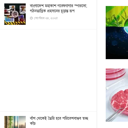
বাংলাদেশ মহাকাশ গবেষণাগার স্পারসো;
গঠনতান্ত্রিক প্রহসনের চূড়ান্ত রূপ
সেপ্টেম্বর ২৪, ২০২৫
বাঁশ থেকেই তৈরি হবে পরিবেশবান্ধব স্বচ্ছ
কাঁচ