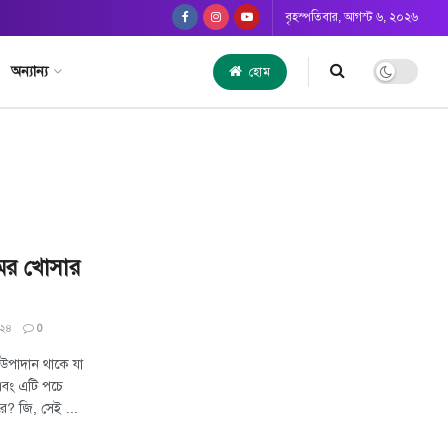
বৃহস্পতিবার, আগস্ট ৬, ২০২৬
অন্যান্য
হোম
িমের খোসার
০২৪
0
 উপাদান থাকে যা
এবং এটি পচে
রে? জি, সেই ...