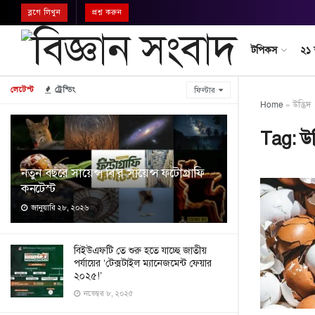
ব্লগে লিখুন
প্রশ্ন করুন
টপিকস
২১
লেটেস্ট
ট্রেন্ডিং
ফিল্টার
Home
»
উদ্ভিদ
Tag:
উদ
নতুন বছরে সায়েন্স বি’র সায়েন্স ফটোগ্রাফি
কনটেস্ট
জানুয়ারি ২৮, ২০২৬
বিইউএফটি তে শুরু হতে যাচ্ছে জাতীয়
পর্যায়ের ‘টেক্সটাইল ম্যানেজমেন্ট ফেয়ার
২০২৫!’
নভেম্বর ৮, ২০২৫