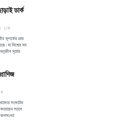
ছাড়াই ডার্ক
৪
0
র ভূগর্ভের প্রায়
েছে। যা বিশ্বের সব
 অণুজীব সূর্যের
প্রাণিজ
0
 খাদ্যের সংকটের
 করেছেন ল্যাবে
 জনসংখ্যা