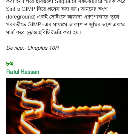
করা হয়। পরে ছবিগুলো Sequator সফটওয়্যারে স্ট্যাক করে
Siril ও GIMP দিয়ে প্রসেস করা হয়। সামনের অংশ
(foreground) একই সেটিংসে আলাদা এক্সপোজারে তুলে
পরবর্তীতে GIMP–এর মাধ্যমে আকাশ ও ভূমির অংশ একত্রে
মার্জ করে চূড়ান্ত ছবিটি তৈরি করা হয়।
Device:- Oneplus 10R
৮ম
Ratul Hassan