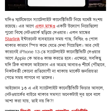
যদিও স্মার্টফোনে স্যাটেলাইট কানেক্টিভিটি নিয়ে যথেষ্ট সংশয়
রয়েছে। এর আগে
এলন মাস্কও
একটি উদ্যোগ নিয়েছিলো
পুরো বিশ্বে নেটওয়ার্ক ছড়িয়ে দেওয়ার। এলন মাস্কের
Starlink
ইন্টারনেট ব্যবহারের সময় গাছ, বিল্ডিং ও পোল
থাকার কারণে স্পিড কমে যেতে দেখা গিয়েছিল। আর সেই
কারণেই iPhone 13-তে স্যাটেলাইট কানেক্টিভিটি দেওয়ার
আগে Apple কে আরও কাজ করতে হবে। এক্ষেত্রে, সবকিছু
যদি ঠিক থাকলে আইফোন এর আগ্রহ আবারও শীর্ষে পৌঁছাবে,
নিকটবর্তী কোনো প্রতিযোগী না থাকায় মার্কেট জনপ্রিয়তা
পেতে সময় লাগবে না তাদের।
আইফোন ১৩ এ এই স্যাটেলাইট কানেক্টিভিটি ফিচার আসলে,
নেটওয়ার্কের বাইরে থাকার সমস্যা অনেকটাই দূর হবে বলে
আশা করা যায়, তাই নয় কি?!