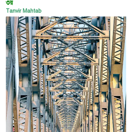
৩য়
Tanvir Mahtab