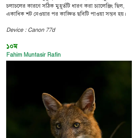
চলাচলের কারণে সঠিক মুহূর্তটি ধারণ করা চ্যালেঞ্জিং ছিল,
একাধিক শট নেওয়ার পর কাঙ্ক্ষিত ছবিটি পাওয়া সম্ভব হয়।
Device : Canon 77d
১০ম
Fahim Muntasir Rafin