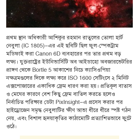
প্রথম স্থান অধিকারী আশিকুর রহমান রাতুলের তোলা হার্ট
নেবুলা (IC 1805)–এর এই ছবিটি ছিল ফুল-স্পেকট্রাম
মডিফাই করা Canon 6D ব্যবহারের পর তার প্রথম বড়
লক্ষ্য। যুক্তরাষ্ট্রের ইউনিভার্সিটি অব আইডাহো অবজারভেটরির
প্রাঙ্গণ থেকে Bortle 5 আকাশের নিচে ক্যাসিওপিয়া
নক্ষত্রমণ্ডলের দিকে লক্ষ্য করে ISO 1600 সেটিংসে ২ মিনিট
এক্সপোজারের একাধিক ফ্রেম ধারণ করা হয়। প্রতিকূল বাতাস
ও মেঘের কারণে বেশ কিছু ফ্রেম বাতিল করতে হলেও
নির্বাচিত পরিষ্কার ডেটা PixInsight–এ প্রসেস করার পর
হাইড্রোজেন সমৃদ্ধ নেবুলাটির ক্ষীণ আভা ধীরে ধীরে স্পষ্ট গঠন
নেয়, এবং বিশাল হৃদয়াকৃতির কাঠামোটি প্রত্যাশিতভাবে ফুটে
ওঠে
।