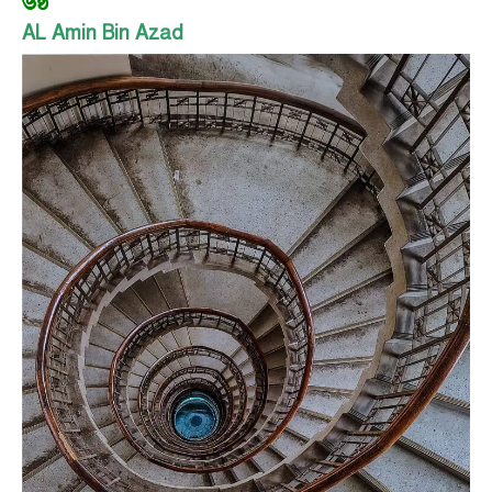
৬ষ্ঠ
AL Amin Bin Azad