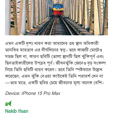
এমন একটি দৃশ্য ধারণ করা আমাদের ৩য় স্থান অধিকারী
তানভির মাহতাব এর দীর্ঘদিনের স্বপ্ন। তবে কাজটি মোটেও
সহজ ছিল না, কারণ ছবিটি তোলা স্থানটি ছিল ঝুঁকিপূর্ণ এবং
ছিনতাইকারীদের উপদ্রব পূর্ণ। জীবনঝুঁকি জেনেও দৃঢ় সংকল্প
নিয়ে তিনি ছবিটি ধারণ করেন। তবে তিনি স্পষ্টভাবে উল্লেখ
করেছেন, এমন ঝুঁকি নেওয়া কাউকেই তিনি পরামর্শ দেন না
—তার মতে, একটি ছবির চেয়ে জীবনের মূল্য অনেক বেশি।
Device: iPhone 15 Pro Max
৪র্থ
Nakib Ifsan