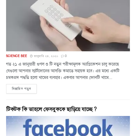
SCIENCE BEE
জানুয়ারি ২৪, ২০২০
0
গত ২১ এ জানুয়ারী গুগল ৩ টি নতুন পরীক্ষামূলক অ্যাপ্লিকেশন চালু করেছে
যেগুলো আপনার স্মার্টফোনের আসক্তি কমাতে সহায়ক হবে। এর মধ্যে একটি
চমকপ্রদ পদ্ধতি হলো খামের ব্যবহার। একবার আপনার ফোনটি খামে...
বিস্তারিত পড়ুন
টিকটক কি তাহলে ফেসবুককে ছাড়িয়ে যাচ্ছে ?