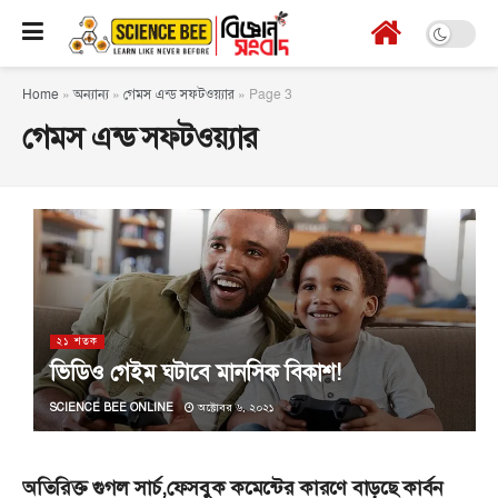
Home
»
অন্যান্য
»
গেমস এন্ড সফটওয়্যার
»
Page 3
গেমস এন্ড সফটওয়্যার
২১ শতক
ভিডিও গেইম ঘটাবে মানসিক বিকাশ!
SCIENCE BEE ONLINE
অক্টোবর ৬, ২০২১
অতিরিক্ত গুগল সার্চ,ফেসবুক কমেন্টের কারণে বাড়ছে কার্বন