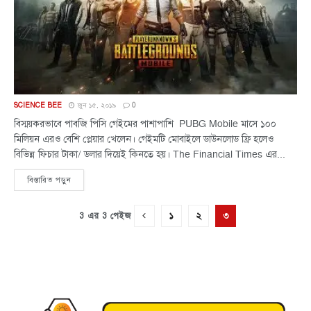
SCIENCE BEE
জুন ১৫, ২০১৯
0
বিস্ময়করভাবে পাবজি পিসি গেইমের পাশাপাশি PUBG Mobile মাসে ১০০
মিলিয়ন এরও বেশি প্লেয়ার খেলেন। গেইমটি মোবাইলে ডাউনলোড ফ্রি হলেও
বিভিন্ন ফিচার টাকা/ ডলার দিয়েই কিনতে হয়। The Financial Times এর...
বিস্তারিত পড়ুন
১
২
৩
3 এর 3 পেইজ