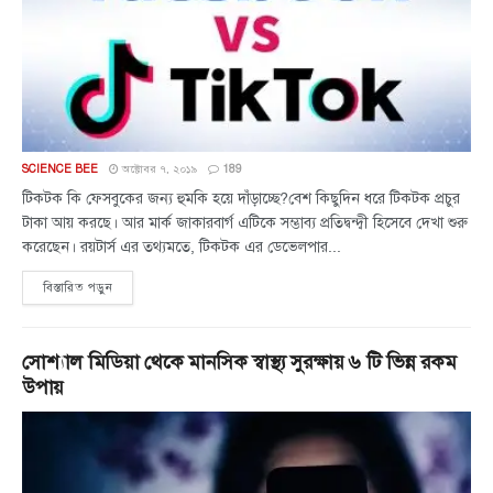
SCIENCE BEE
অক্টোবর ৭, ২০১৯
189
টিকটক কি ফেসবুকের জন্য হুমকি হয়ে দাঁড়াচ্ছে?বেশ কিছুদিন ধরে টিকটক প্রচুর
টাকা আয় করছে। আর মার্ক জাকারবার্গ এটিকে সম্ভাব্য প্রতিদ্বন্দ্বী হিসেবে দেখা শুরু
করেছেন। রয়টার্স এর তথ্যমতে, টিকটক এর ডেভেলপার...
বিস্তারিত পড়ুন
সোশ্যাল মিডিয়া থেকে মানসিক স্বাস্থ্য সুরক্ষায় ৬ টি ভিন্ন রকম
উপায়