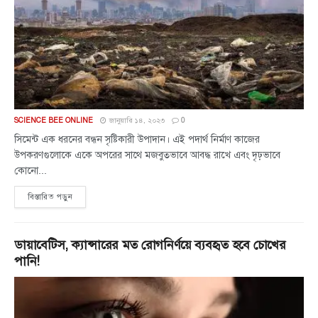
SCIENCE BEE ONLINE
জানুয়ারি ১৪, ২০২৩
0
সিমেন্ট এক ধরনের বন্ধন সৃষ্টিকারী উপাদান। এই পদার্থ নির্মাণ কাজের
উপকরণগুলোকে একে অপরের সাথে মজবুতভাবে আবদ্ধ রাখে এবং দৃঢ়ভাবে
কোনো...
বিস্তারিত পড়ুন
ডায়াবেটিস, ক্যান্সারের মত রোগনির্ণয়ে ব্যবহৃত হবে চোখের
পানি!