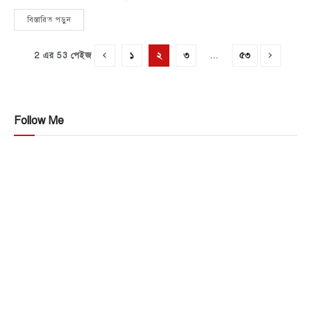
বিস্তারিত পড়ুন
…
১
২
৩
৫৩
2 এর 53 পেইজ
Follow Me