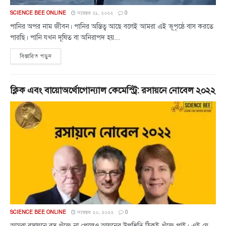
SCIENCE BEE ONLINE
নভেম্বর ২১, ২০২২
0
পানির অপর নাম জীবন। পানির অস্তিত্ব আছে বলেই আমরা এই ভূপৃষ্ঠে বাস করতে
পারছি। পানি যখন দূষিত বা অনিরাপদ হয়...
বিস্তারিত পড়ুন
ক্লিক এবং বায়োঅর্থোগোন্যাল কেমেস্ট্রি: রসায়নে নোবেল ২০২২
SCIENCE BEE ONLINE
নভেম্বর ২০, ২০২২
0
আমরা রসায়নে রস খুঁজে না পেলেও আয়নের উপস্থিতি ঠিকই খুঁজে পাই। এই যে