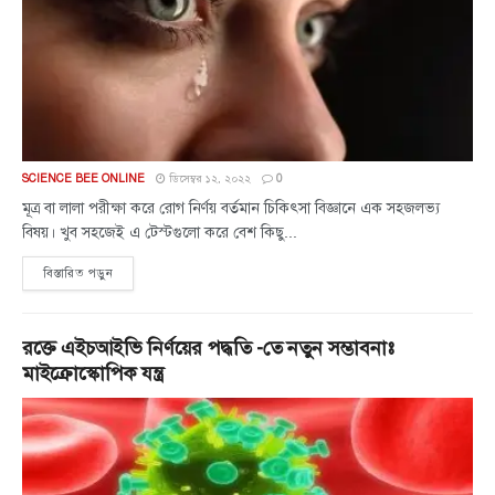
SCIENCE BEE ONLINE
ডিসেম্বর ১২, ২০২২
0
মূত্র বা লালা পরীক্ষা করে রোগ নির্ণয় বর্তমান চিকিৎসা বিজ্ঞানে এক সহজলভ্য
বিষয়। খুব সহজেই এ টেস্টগুলো করে বেশ কিছু...
বিস্তারিত পড়ুন
রক্তে এইচআইভি নির্ণয়ের পদ্ধতি -তে নতুন সম্ভাবনাঃ
মাইক্রোস্কোপিক যন্ত্র