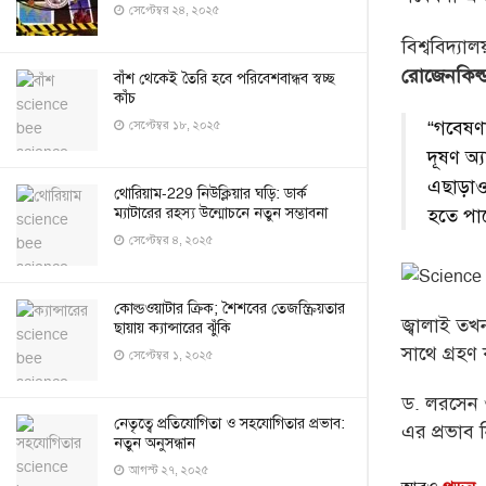
সেপ্টেম্বর ২৪, ২০২৫
বিশ্ববিদ্য
রোজেনকিল্
বাঁশ থেকেই তৈরি হবে পরিবেশবান্ধব স্বচ্ছ
কাঁচ
“গবেষণা
সেপ্টেম্বর ১৮, ২০২৫
দূষণ অ্
এছাড়াও
থোরিয়াম-229 নিউক্লিয়ার ঘড়ি: ডার্ক
ম্যাটারের রহস্য উন্মোচনে নতুন সম্ভাবনা
হতে পা
সেপ্টেম্বর ৪, ২০২৫
কোল্ডওয়াটার ক্রিক; শৈশবের তেজস্ক্রিয়তার
জ্বালাই তখ
ছায়ায় ক্যান্সারের ঝুঁকি
সাথে গ্রহণ 
সেপ্টেম্বর ১, ২০২৫
ড. লরসেন
নেতৃত্বে প্রতিযোগিতা ও সহযোগিতার প্রভাব:
এর প্রভাব
নতুন অনুসন্ধান
আগস্ট ২৭, ২০২৫