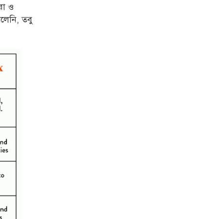
রা ও
েলেনি, তবু