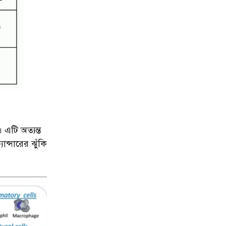
এটি অত্যন্ত
ান্সারের ঝুঁকি