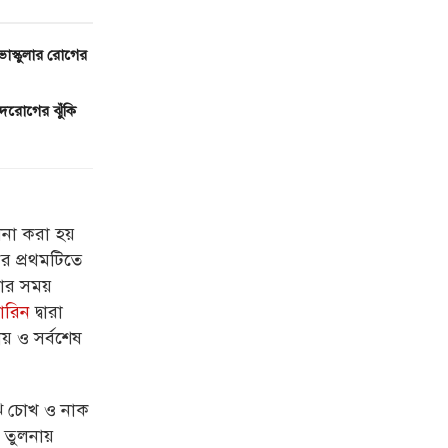
ভাস্কুলার রোগের
ৃদরোগের ঝুঁকি
লনা করা হয়
ের প্রথমটিতে
নার সময়
য়ারিন
দ্বারা
ীয় ও সর্বশেষ
াঝে চোখ ও নাক
র তুলনায়