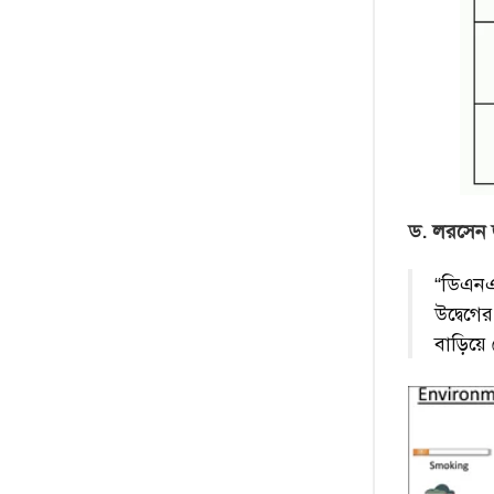
ড. লরসেন 
“ডিএনএ
উদ্বেগ
বাড়িয়ে