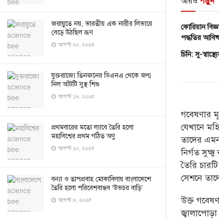
আরও
পড়ুন
জরায়ুতে নয়, ভারতীয় এক নারীর লিভারে
কোরিয়ান বিজ্ঞ
বেড়ে উঠছিল ভ্রূণ
পদ্ধতির আবিষ্
আগস্ট ২০, ২০২৫
চিনি: সু-স্বাস্
যুক্তরাজ্যে তিনজনের ডিএনএ থেকে জন্ম
নিল আঁটটি সুস্থ শিশু
আগস্ট ১৮, ২০২৫
গবেষণার মূ
যেখানে মহ
প্রথমবারের মতো ল্যাবে তৈরি হলো
মহাবিশ্বের প্রথম গঠিত অণু
তাদের এমন
আগস্ট ১০, ২০২৫
নির্গত সুক্
তৈরি চারট
সেশনে তাদে
বন্যা ও তাপপ্রবাহ মোকাবিলায় বাংলাদেশে
তৈরি হলো পরিবেশবান্ধব ‘উভচর বাড়ি’
উক্ত গবেষণ
আগস্ট ৮, ২০২৫
জ্বালাপোড়