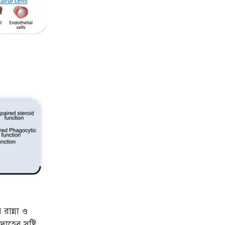
রান্না ও
দাহের সৃষ্টি