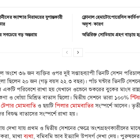
ানীদের ক্যান্সার নিরাময়ের যুগান্তকারী
ক্লোনাল হেমাটোপোয়েসিস কার্ডিও
কার
অদৃশ্য কারণ
থ্যের সবচেয়ে বড় অন্তরায়
অতিরিক্ত সোডিয়াম গ্রহণ বাড়ায় হ
ল অংশে ৩৬ জন ব্যক্তির ওপর দুই সপ্তাহব্যাপী তিনটি সেশন পরিচা
িলা ছিলেন ২০ জন (গড় বয়স ২২.৩ বছর)।
পাঁচ ঘন্টার তিনটি সেশন
 একটি পরিবেশে রাখা হয় যেখানে ওভেনে শুকরের বুকের মাংস রান্
ষ্ম কণা ও ধোঁয়া মিশ্রিত বাতাস ছিলো।
দ্বিতীয় সেশনে তারা ১০০%
স্টি
ি
টেপার মোমবাতি
ও ছয়টি
পিলার মোমবাতির
সংস্পর্শে আসেন।
তৃত
র বিশুদ্ধ বাতাসের সংস্পর্শে রাখা হয়।
ায় দেখা যায় প্রথম ও দ্বিতীয় সেশনের ক্ষেত্রে অংশগ্রহণকারীদের ম
া করা, মাথা
ব্যথা
, বমিবমি ভাব ইত্যাদি উপসর্গ দেখা দেয়। পুরুষদে