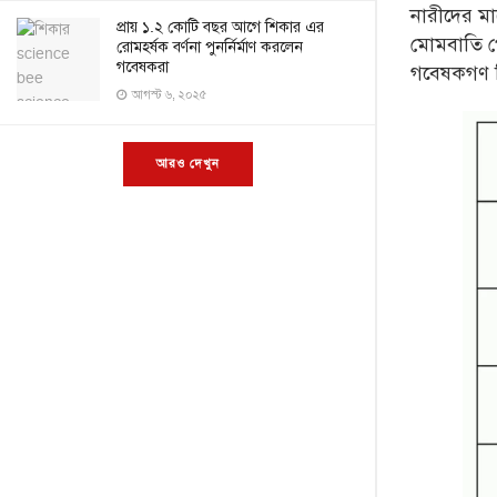
নারীদের ম
প্রায় ১.২ কোটি বছর আগে শিকার এর
মোমবাতি প
রোমহর্ষক বর্ণনা পুনর্নির্মাণ করলেন
গবেষকরা
গবেষকগণ ডি
আগস্ট ৬, ২০২৫
আরও দেখুন