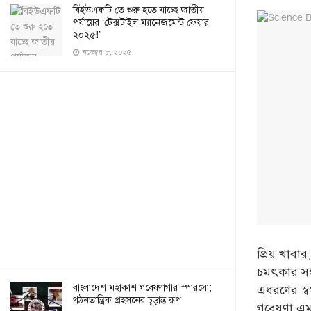
বিইউএফটি তে শুরু হতে যাচ্ছে জাতীয়
পর্যায়ের ‘টেক্সটাইল ম্যানেজমেন্ট ফেয়ার
২০২৫!’
নভেম্বর ৮, ২০২৫
প্রিয় খাব
চমৎকার সন্
বাংলাদেশ মহাকাশ গবেষণাগার স্পারসো;
এধরণের স্ব
গঠনতান্ত্রিক প্রহসনের চূড়ান্ত রূপ
গবেষণা এম