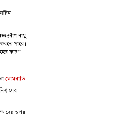
কারিন
যন্তরীণ বায়ু
টি করতে পারে।
াহের কারণ
ংবা
মোমবাতি
িশ্বাসের
।
 তরুণদের ওপর