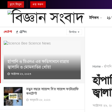
ব্লগে লিখুন
প্রশ্ন করুন
টপিকস
২১
লেটেস্ট
ট্রেন্ডিং
ফিল্টার
হাঁপানি ও ডিএনএ এর ক্ষতিসাধনে রান্নার
জ্বালানি ও মোমবাতির ধোঁয়া
Home
»
হাঁপান
অক্টোবর ২৬, ২০২৩
হাঁপ
জ্বা
নতুন বছরে সায়েন্স বি’র সায়েন্স ফটোগ্রাফি
কনটেস্ট
জানুয়ারি ২৮, ২০২৬
অক্টোবর ২৬, 