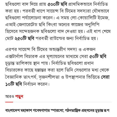
ছবিগুলো বাদ দিয়ে প্রায়
প্রাথমিকভাবে নির্বাচিত
৫০০টি ছবি
করা হয়। পরবর্তী ধাপে সায়েন্স বি টিমের সদস্যরা যৌথভাবে
ছবিগুলো পর্যালোচনা করেন। এ সময় লো-কোয়ালিটি ইমেজ,
এআই-জেনারেটেড ছবি কিংবা অন্যের কাজের অনুলিপি
হিসেবে সন্দেহজনক ছবিগুলো বাদ দেওয়া হয়। এই ধাপ শেষে
মোট
পরবর্তী রাউন্ডের জন্য নির্বাচিত হয়।
২৫০টি ছবি
এরপর সায়েন্স বি টিমের অভ্যন্তরীণ সদস্য ও একজন
এক্সটার্নাল বিচারক এর মূল্যায়নের মাধ্যমে সেরা
৫০টি ছবি
চূড়ান্ত তালিকায় স্থান পায়। নির্বাচিত ছবিগুলো প্রধান
বিচারকের কাছে হস্তান্তর করা হলে তিনি সেগুলোর মধ্য থেকে
বৈজ্ঞানিক তাৎপর্য, সৃজনশীলতা ও উপস্থাপনার ভিত্তিতে
সেরা
নির্বাচন করেন।
১০টি ছবি
আরও
পড়ুন
বাংলাদেশ মহাকাশ গবেষণাগার স্পারসো; গঠনতান্ত্রিক প্রহসনের চূড়ান্ত রূপ