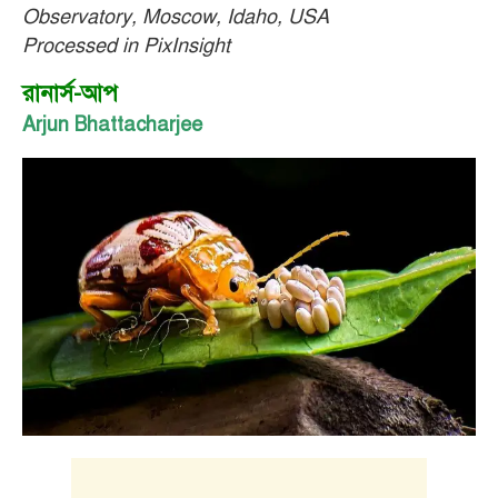
Observatory, Moscow, Idaho, USA
Processed in PixInsight
রানার্স-আপ
Arjun Bhattacharjee