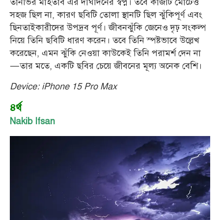
তানভির মাহতাব এর দীর্ঘদিনের স্বপ্ন। তবে কাজটি মোটেও
সহজ ছিল না, কারণ ছবিটি তোলা স্থানটি ছিল ঝুঁকিপূর্ণ এবং
ছিনতাইকারীদের উপদ্রব পূর্ণ। জীবনঝুঁকি জেনেও দৃঢ় সংকল্প
নিয়ে তিনি ছবিটি ধারণ করেন। তবে তিনি স্পষ্টভাবে উল্লেখ
করেছেন, এমন ঝুঁকি নেওয়া কাউকেই তিনি পরামর্শ দেন না
—তার মতে, একটি ছবির চেয়ে জীবনের মূল্য অনেক বেশি।
Device: iPhone 15 Pro Max
৪র্থ
Nakib Ifsan