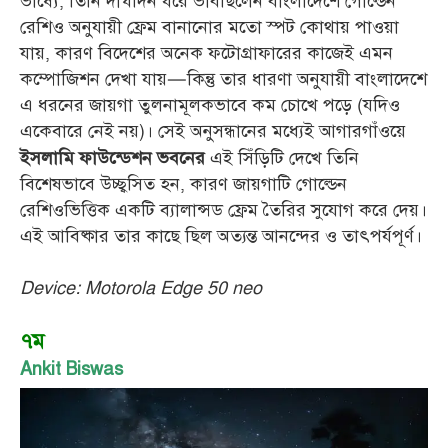
ভাষ্যে, তিনি দীর্ঘদিন ধরে ভাবছিলেন বাংলাদেশে গোল্ডেন
রেশিও অনুযায়ী ফ্রেম বানানোর মতো স্পট কোথায় পাওয়া
যায়, কারণ বিদেশের অনেক ফটোগ্রাফারের কাজেই এমন
কম্পোজিশন দেখা যায়—কিন্তু তার ধারণা অনুযায়ী বাংলাদেশে
এ ধরনের জায়গা তুলনামূলকভাবে কম চোখে পড়ে (যদিও
একেবারে নেই নয়)। সেই অনুসন্ধানের মধ্যেই আগারগাঁওয়ে
এই সিঁড়িটি দেখে তিনি
ইসলামি ফাউন্ডেশন ভবনের
বিশেষভাবে উচ্ছ্বসিত হন, কারণ জায়গাটি গোল্ডেন
রেশিওভিত্তিক একটি ব্যালান্সড ফ্রেম তৈরির সুযোগ করে দেয়।
এই আবিষ্কার তার কাছে ছিল অত্যন্ত আনন্দের ও তাৎপর্যপূর্ণ।
Device: Motorola Edge 50 neo
৭ম
Ankit Biswas