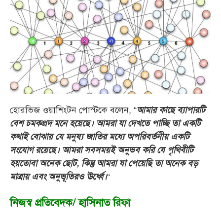
হোরভিজ ওয়াশিংটন পোস্টকে বলেন, “
আমার কাছে ব্যাপারটি
বেশ চমকপ্রদ মনে হয়েছে। আমরা যা দেখতে পাচ্ছি তা একটি
কথাই বোঝায় যে মনুষ্য জাতির মধ্যে অপরিবর্তনীয় একটি
সংযোগ রয়েছে। আমরা সবসময়‌ই অনুভব করি যে পৃথিবীটি
হয়তোবা অনেক ছোট, কিন্তু আমরা যা পেয়েছি তা অনেক বড়
“
মাত্রায় এবং অনুভূতির‌ও ঊর্ধ্বে।
নিজস্ব প্রতিবেদক/ হাসিনাত রিফা