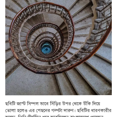
ছবিটি জাস্ট সিম্পল ভাবে সিঁড়ির উপর থেকে উঁকি দিয়ে
তোলা হলেও এর পেছনের গল্পটা দারুণ। ছবিটির ধারণকারীর