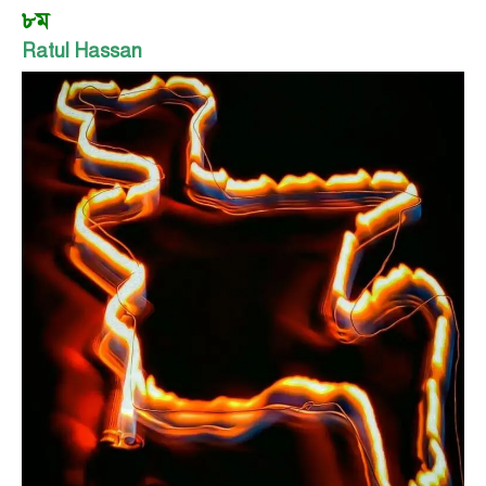
৮ম
Ratul Hassan