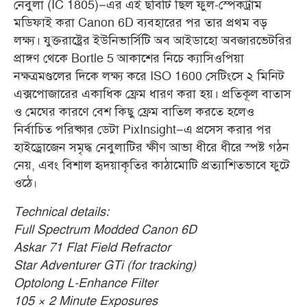
নেবুলা (IC 1805)–এর এই ছবিটি ছিল ফুল-স্পেকট্রাম
মডিফাই করা Canon 6D ব্যবহারের পর তার প্রথম বড়
লক্ষ্য। যুক্তরাষ্ট্রের ইউনিভার্সিটি অব আইডাহো অবজারভেটরির
প্রাঙ্গণ থেকে Bortle 5 আকাশের নিচে ক্যাসিওপিয়া
নক্ষত্রমণ্ডলের দিকে লক্ষ্য করে ISO 1600 সেটিংসে ২ মিনিট
এক্সপোজারের একাধিক ফ্রেম ধারণ করা হয়। প্রতিকূল বাতাস
ও মেঘের কারণে বেশ কিছু ফ্রেম বাতিল করতে হলেও
নির্বাচিত পরিষ্কার ডেটা PixInsight–এ প্রসেস করার পর
হাইড্রোজেন সমৃদ্ধ নেবুলাটির ক্ষীণ আভা ধীরে ধীরে স্পষ্ট গঠন
নেয়, এবং বিশাল হৃদয়াকৃতির কাঠামোটি প্রত্যাশিতভাবে ফুটে
ওঠে
।
Technical details:
Full Spectrum Modded Canon 6D
Askar 71 Flat Field Refractor
Star Adventurer GTi (for tracking)
Optolong L-Enhance Filter
105 × 2 Minute Exposures