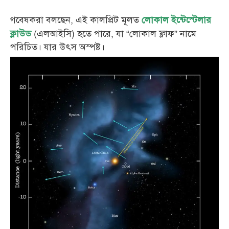
গবেষকরা বলছেন, এই কালপ্রিট মূলত
লোকাল ইন্টেস্টেলার
(এলআইসি) হতে পারে, যা “লোকাল ফ্লাফ” নামে
ক্লাউড
পরিচিত। যার উৎস অস্পষ্ট।