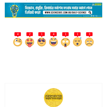
4
2
1
4
1
1
3