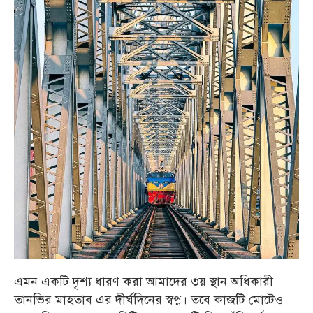
এমন একটি দৃশ্য ধারণ করা আমাদের ৩য় স্থান অধিকারী
তানভির মাহতাব এর দীর্ঘদিনের স্বপ্ন। তবে কাজটি মোটেও