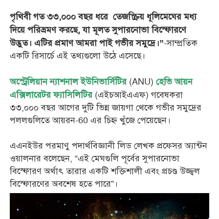
পৃথিবী গত ৩৩,০০০ বছর ধরে তেজস্ক্রিয় ধূলিমেঘের মধ্য
দিয়ে পরিভ্রমণ করছে, যা মূলত সুপারনোভা বিস্ফোরণে
-সাম্প্রতিক
উদ্ভুত। এটির প্রমাণ আমরা পাই গভীর সমুদ্রে।”
একটি রিসার্চে এই তথ্যগুলো উঠে এসেছে।
(ANU)
অস্ট্রেলিয়ান ন্যাশনাল ইউনিভার্সিটির
হেভি আয়ন
(এইচআইএএফ) গবেষকরা
এক্সিলারেটর ফ্যাসিলিটির
৩৩,০০০ বছর আগের দুটি ভিন্ন জায়গা থেকে গভীর সমুদ্রের
পললগুলিতে আয়রন-60 এর চিহ্ন খুঁজে পেয়েছেন।
এএনইউর পরমাণু পদার্থবিজ্ঞানী লিড লেখক প্রফেসর অ্যান্টন
ওয়ালনার বলেছেন, “এই মেঘগুলি পূর্বের সুপারনোভা
বিস্ফোরণ অর্থাৎ তারার একটি শক্তিশালী এবং প্রচণ্ড উজ্জ্বল
বিস্ফোরণের অবশেষ হতে পারে”।