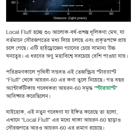
Local Fluff হচ্ছে ৩০ আলোক-বর্ষ-প্রশস্ত ধূলিকণা মেঘ, যা
বর্তমানে সৌরজগতের মধ্য দিয়ে চলছে এবং প্রকৃতপক্ষে প্রায়
চলে গেছে। এটি হাইড্রোজেন গ্যাসের চেয়ে সামান্য উচ্চ
ঘনত্বের। এ ধরণের অণু মহাবিশ্বে সবচেয়ে বেশি পাওয়া যায়।
পরিভ্রমণকালে পৃথিবী সম্ভবত এই তেজস্ক্রিয় স্টারডাস্ট
“Fluff” থেকে আয়রন-60 এর কণা তুলে নিয়েছে।
গত বছর
অ্যান্টার্কটিকায় গবেষকরা আয়রন-60 সমৃদ্ধ “
”
স্টারডাস্ট
আবিষ্কার করেছিলেন।
যাইহোক, এই নতুন গবেষণা যা ইঙ্গিত করেছে তা হলো,
এখানে “Local Fluff” এর মধ্যে থাকা আয়রন-60 ছাড়াও
সৌরজগতে আরও আয়রন-60 এর প্রমাণ রয়েছে।