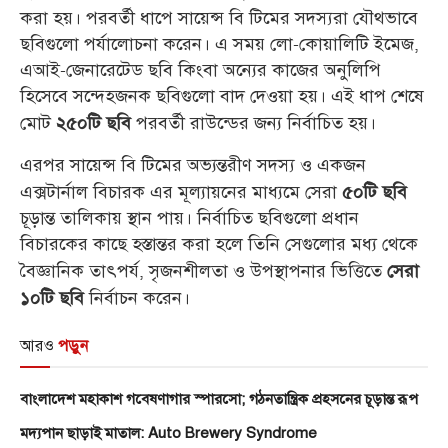
করা হয়। পরবর্তী ধাপে সায়েন্স বি টিমের সদস্যরা যৌথভাবে
ছবিগুলো পর্যালোচনা করেন। এ সময় লো-কোয়ালিটি ইমেজ,
এআই-জেনারেটেড ছবি কিংবা অন্যের কাজের অনুলিপি
হিসেবে সন্দেহজনক ছবিগুলো বাদ দেওয়া হয়। এই ধাপ শেষে
মোট
পরবর্তী রাউন্ডের জন্য নির্বাচিত হয়।
২৫০টি ছবি
এরপর সায়েন্স বি টিমের অভ্যন্তরীণ সদস্য ও একজন
এক্সটার্নাল বিচারক এর মূল্যায়নের মাধ্যমে সেরা
৫০টি ছবি
চূড়ান্ত তালিকায় স্থান পায়। নির্বাচিত ছবিগুলো প্রধান
বিচারকের কাছে হস্তান্তর করা হলে তিনি সেগুলোর মধ্য থেকে
বৈজ্ঞানিক তাৎপর্য, সৃজনশীলতা ও উপস্থাপনার ভিত্তিতে
সেরা
নির্বাচন করেন।
১০টি ছবি
আরও
পড়ুন
বাংলাদেশ মহাকাশ গবেষণাগার স্পারসো; গঠনতান্ত্রিক প্রহসনের চূড়ান্ত রূপ
মদ্যপান ছাড়াই মাতাল: Auto Brewery Syndrome