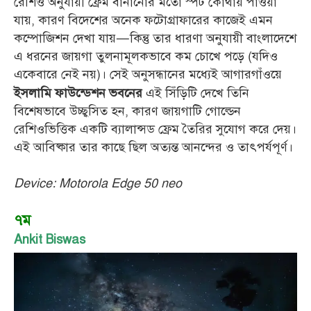
রেশিও অনুযায়ী ফ্রেম বানানোর মতো স্পট কোথায় পাওয়া
যায়, কারণ বিদেশের অনেক ফটোগ্রাফারের কাজেই এমন
কম্পোজিশন দেখা যায়—কিন্তু তার ধারণা অনুযায়ী বাংলাদেশে
এ ধরনের জায়গা তুলনামূলকভাবে কম চোখে পড়ে (যদিও
একেবারে নেই নয়)। সেই অনুসন্ধানের মধ্যেই আগারগাঁওয়ে
এই সিঁড়িটি দেখে তিনি
ইসলামি ফাউন্ডেশন ভবনের
বিশেষভাবে উচ্ছ্বসিত হন, কারণ জায়গাটি গোল্ডেন
রেশিওভিত্তিক একটি ব্যালান্সড ফ্রেম তৈরির সুযোগ করে দেয়।
এই আবিষ্কার তার কাছে ছিল অত্যন্ত আনন্দের ও তাৎপর্যপূর্ণ।
Device: Motorola Edge 50 neo
৭ম
Ankit Biswas