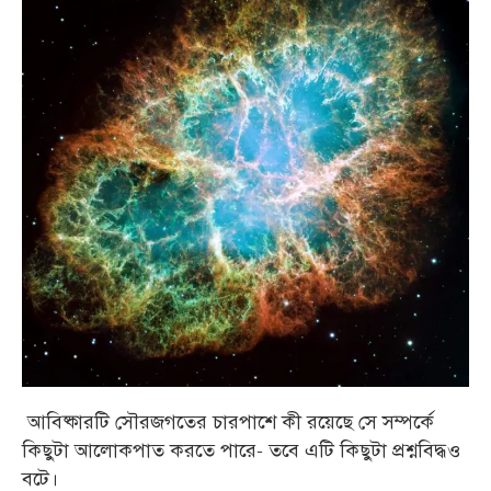
আবিষ্কারটি সৌরজগতের চারপাশে কী রয়েছে সে সম্পর্কে
কিছুটা আলোকপাত করতে পারে- তবে এটি কিছুটা প্রশ্নবিদ্ধও
বটে।