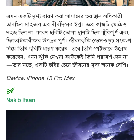
এমন একটি দৃশ্য ধারণ করা আমাদের ৩য় স্থান অধিকারী
তানভির মাহতাব এর দীর্ঘদিনের স্বপ্ন। তবে কাজটি মোটেও
সহজ ছিল না, কারণ ছবিটি তোলা স্থানটি ছিল ঝুঁকিপূর্ণ এবং
ছিনতাইকারীদের উপদ্রব পূর্ণ। জীবনঝুঁকি জেনেও দৃঢ় সংকল্প
নিয়ে তিনি ছবিটি ধারণ করেন। তবে তিনি স্পষ্টভাবে উল্লেখ
করেছেন, এমন ঝুঁকি নেওয়া কাউকেই তিনি পরামর্শ দেন না
—তার মতে, একটি ছবির চেয়ে জীবনের মূল্য অনেক বেশি।
Device: iPhone 15 Pro Max
৪র্থ
Nakib Ifsan