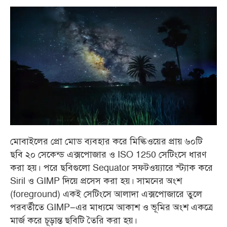
মোবাইলের প্রো মোড ব্যবহার করে মিল্কিওয়ের প্রায় ৬০টি
ছবি ২০ সেকেন্ড এক্সপোজার ও ISO 1250 সেটিংসে ধারণ
করা হয়। পরে ছবিগুলো Sequator সফটওয়্যারে স্ট্যাক করে
Siril ও GIMP দিয়ে প্রসেস করা হয়। সামনের অংশ
(foreground) একই সেটিংসে আলাদা এক্সপোজারে তুলে
পরবর্তীতে GIMP–এর মাধ্যমে আকাশ ও ভূমির অংশ একত্রে
মার্জ করে চূড়ান্ত ছবিটি তৈরি করা হয়।