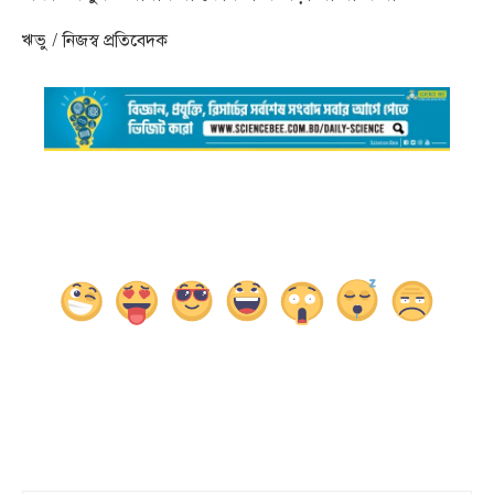
ঋভু / নিজস্ব প্রতিবেদক