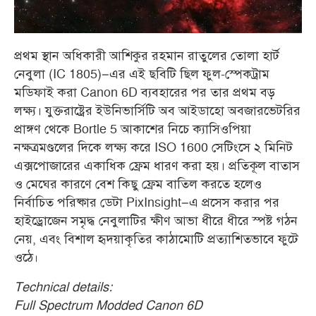
প্রথম স্থান অধিকারী আশিকুর রহমান রাতুলের তোলা হার্ট
নেবুলা (IC 1805)–এর এই ছবিটি ছিল ফুল-স্পেকট্রাম
মডিফাই করা Canon 6D ব্যবহারের পর তার প্রথম বড়
লক্ষ্য। যুক্তরাষ্ট্রের ইউনিভার্সিটি অব আইডাহো অবজারভেটরির
প্রাঙ্গণ থেকে Bortle 5 আকাশের নিচে ক্যাসিওপিয়া
নক্ষত্রমণ্ডলের দিকে লক্ষ্য করে ISO 1600 সেটিংসে ২ মিনিট
এক্সপোজারের একাধিক ফ্রেম ধারণ করা হয়। প্রতিকূল বাতাস
ও মেঘের কারণে বেশ কিছু ফ্রেম বাতিল করতে হলেও
নির্বাচিত পরিষ্কার ডেটা PixInsight–এ প্রসেস করার পর
হাইড্রোজেন সমৃদ্ধ নেবুলাটির ক্ষীণ আভা ধীরে ধীরে স্পষ্ট গঠন
নেয়, এবং বিশাল হৃদয়াকৃতির কাঠামোটি প্রত্যাশিতভাবে ফুটে
ওঠে
।
Technical details:
Full Spectrum Modded Canon 6D