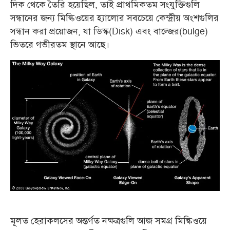
দিক থেকে তৈরি হয়েছিল, তাই প্রাথমিকতম সংযুক্তিগুলি
সন্ধানের জন্য মিল্কিওয়ের হ্যালোর সবচেয়ে কেন্দ্রীয় অংশগুলির
সন্ধান করা প্রয়োজন, যা ডিস্ক(Disk) এবং বাল্জের(bulge)
ভিতরে গভীরতম স্থানে আছে।
মূলত হেরাকলসের অন্তর্গত নক্ষত্রগুলি আজ সমগ্র মিল্কিওয়ে