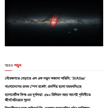
আরও
পড়ুন
সৌরজগতে বেড়াতে এল এক নতুন অজানা অতিথি; ‘3I/Atlas’
বাংলাদেশের প্রথম স্পেস রকেট; প্রদর্শিত হলো ময়মনসিংহে
ম্যাগনেটিক ফিল্ড এর দুর্বলতা: ৫৯০ মিলিয়ন বছর আগেই পৃথিবীতে
জীববৈচিত্র্যের সূচনা