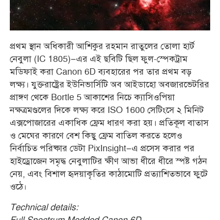
প্রথম স্থান অধিকারী আশিকুর রহমান রাতুলের তোলা হার্ট
নেবুলা (IC 1805)–এর এই ছবিটি ছিল ফুল-স্পেকট্রাম
মডিফাই করা Canon 6D ব্যবহারের পর তার প্রথম বড়
লক্ষ্য। যুক্তরাষ্ট্রের ইউনিভার্সিটি অব আইডাহো অবজারভেটরির
প্রাঙ্গণ থেকে Bortle 5 আকাশের নিচে ক্যাসিওপিয়া
নক্ষত্রমণ্ডলের দিকে লক্ষ্য করে ISO 1600 সেটিংসে ২ মিনিট
এক্সপোজারের একাধিক ফ্রেম ধারণ করা হয়। প্রতিকূল বাতাস
ও মেঘের কারণে বেশ কিছু ফ্রেম বাতিল করতে হলেও
নির্বাচিত পরিষ্কার ডেটা PixInsight–এ প্রসেস করার পর
হাইড্রোজেন সমৃদ্ধ নেবুলাটির ক্ষীণ আভা ধীরে ধীরে স্পষ্ট গঠন
নেয়, এবং বিশাল হৃদয়াকৃতির কাঠামোটি প্রত্যাশিতভাবে ফুটে
ওঠে
।
Technical details: