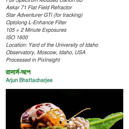
Full Spectrum Modded Canon 6D
Askar 71 Flat Field Refractor
Star Adventurer GTi (for tracking)
Optolong L-Enhance Filter
105 × 2 Minute Exposures
ISO 1600
Location: Yard of the University of Idaho
Observatory, Moscow, Idaho, USA
Processed in PixInsight
রানার্স-আপ
Arjun Bhattacharjee