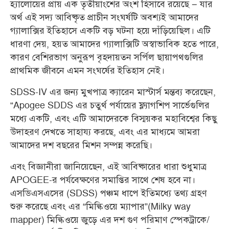
হ্যালোয়ের প্রায় এক তৃতীয়াংশের অংশ হিসাবে রয়েছে – যার
অর্থ এই সদ্য আবিষ্কৃত প্রাচীন সংঘর্ষটি অবশ্যই আমাদের
গ্যালাক্সির ইতিহাসে একটি বড় ঘটনা হয়ে দাঁড়িয়েছিল। এটি
ধারণা দেয়, হয়ত আমাদের গ্যালাক্সিটি অস্বাভাবিক হতে পারে,
কারণ বেশিরভাগ অনুরূপ বৃহদায়তন সর্পিল ছায়াপথগুলির
প্রাথমিক জীবনে এমন সংঘর্ষের ইতিহাস নেই।
SDSS-IV এর জন্য মুখপাত্র ক্যারেন মাস্টার্স মন্তব্য করেছেন,
“Apogee SDDS এর চতুর্থ পর্যায়ের ফ্ল্যাগশিপ সার্ভেগুলির
মধ্যে একটি, এবং এটি আমাদেরকে বিস্ময়কর মহাবিশ্বের কিছু
উদাহরণ দেখতে সাহায্য করছে, এবং এর মাধ্যমে আমরা
আমাদের দশ বছরের মিশন সম্পন্ন করেছি।
এবং বিজ্ঞানীরা জানিয়েছেন, এই আবিষ্কারের ধারা শুধুমাত্র
APOGEE-র পর্যবেক্ষণের সমাপ্তির সাথে শেষ হবে না।
এসডিএসএসের (SDSS) পঞ্চম ধাপে ইতিমধ্যে তথ্য গ্রহণ
শুরু করেছে এবং এর “মিল্কিওয়ে ম্যাপার”(Milky way
mapper) মিল্কিওয়ে জুড়ে এর দশ গুণ পরিমাণ স্পেকট্রাকে/