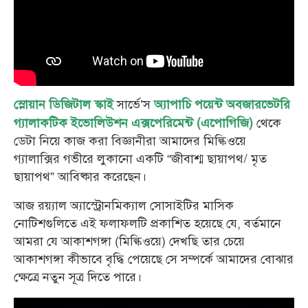
সার্ভে’স
স্লোয়ান ডিজিটাল স্কাই
অ্যাপাচি পয়েন্ট অবজারভেটরি
থেকে
গ্যালাকটিক ইভোলিউশন এক্সপেরিমেন্ট (এপোগিজি)
ডেটা নিয়ে কাজ করা বিজ্ঞানীরা আমাদের মিল্কিওয়ে
গ্যালাক্সির গভীরে লুকানো একটি “জীবাশ্ম ছায়াপথ/ মৃত
ছায়াপথ” আবিষ্কার করেছেন।
আজ রয়্যাল অ্যাস্ট্রোনমিক্যাল সোসাইটির মাসিক
নোটিশগুলিতে এই ফলাফলটি প্রকাশিত হয়েছে যে, বর্তমানে
আমরা যে আকাশগঙ্গা (মিল্কিওয়ে) দেখছি তার চেয়ে
আকাশগঙ্গা কীভাবে বৃদ্ধি পেয়েছে সে সম্পর্কে আমাদের বোঝার
ক্ষেত্রে নতুন সূত্র দিতে পারে।