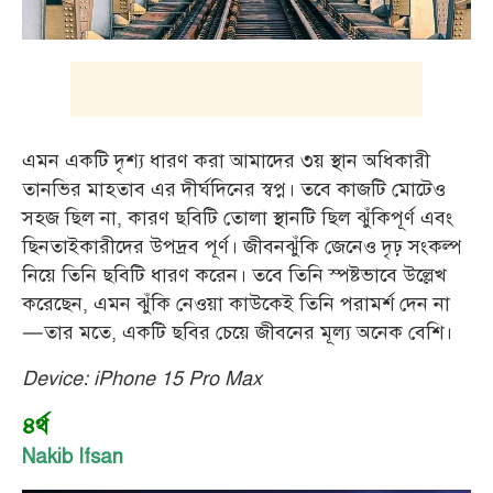
এমন একটি দৃশ্য ধারণ করা আমাদের ৩য় স্থান অধিকারী
তানভির মাহতাব এর দীর্ঘদিনের স্বপ্ন। তবে কাজটি মোটেও
সহজ ছিল না, কারণ ছবিটি তোলা স্থানটি ছিল ঝুঁকিপূর্ণ এবং
ছিনতাইকারীদের উপদ্রব পূর্ণ। জীবনঝুঁকি জেনেও দৃঢ় সংকল্প
নিয়ে তিনি ছবিটি ধারণ করেন। তবে তিনি স্পষ্টভাবে উল্লেখ
করেছেন, এমন ঝুঁকি নেওয়া কাউকেই তিনি পরামর্শ দেন না
—তার মতে, একটি ছবির চেয়ে জীবনের মূল্য অনেক বেশি।
Device: iPhone 15 Pro Max
৪র্থ
Nakib Ifsan