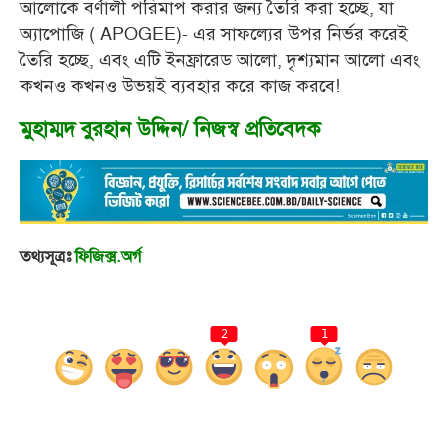
আলোকে বর্ণালী পরিমাপ করার জন্য তৈরি করা হচ্ছে, যা
অ্যাপোজি ( APOGEE)- এর সাফল্যের উপর নির্ভর করেই
তৈরি হচ্ছে, এবং এটি ইনফ্রারেড আলো, দৃশ্যমান আলো এবং
কখনও কখনও উভয়ই ব্যবহার করে কাজ করবে!
মুহাম্মদ বুরহান উদ্দিন/ নিজস্ব প্রতিবেদক
তথ্যসূত্রঃ
ফিজিক্স.অর্গ
2
1