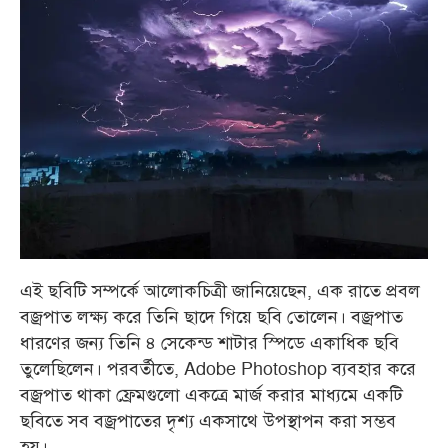
এই ছবিটি সম্পর্কে আলোকচিত্রী জানিয়েছেন, এক রাতে প্রবল
বজ্রপাত লক্ষ্য করে তিনি ছাদে গিয়ে ছবি তোলেন। বজ্রপাত
ধারণের জন্য তিনি ৪ সেকেন্ড শাটার স্পিডে একাধিক ছবি
তুলেছিলেন। পরবর্তীতে, Adobe Photoshop ব্যবহার করে
বজ্রপাত থাকা ফ্রেমগুলো একত্রে মার্জ করার মাধ্যমে একটি
ছবিতে সব বজ্রপাতের দৃশ্য একসাথে উপস্থাপন করা সম্ভব
হয়।