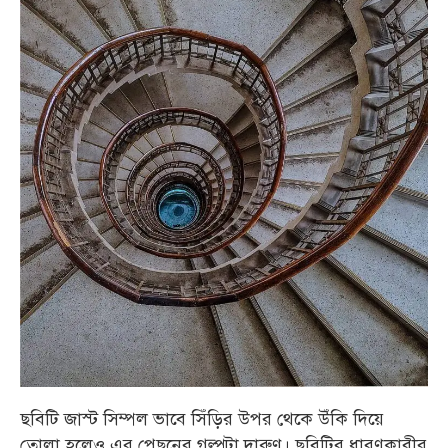
ছবিটি জাস্ট সিম্পল ভাবে সিঁড়ির উপর থেকে উঁকি দিয়ে
তোলা হলেও এর পেছনের গল্পটা দারুণ। ছবিটির ধারণকারীর