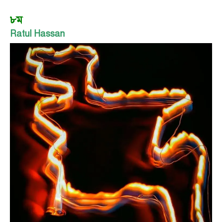
৮ম
Ratul Hassan