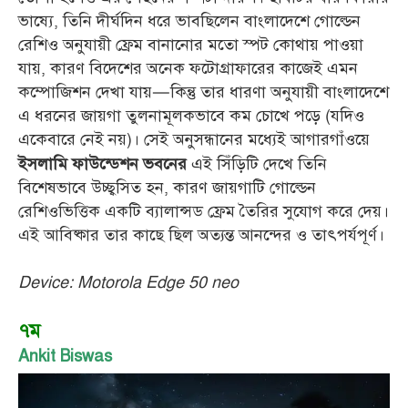
ভাষ্যে, তিনি দীর্ঘদিন ধরে ভাবছিলেন বাংলাদেশে গোল্ডেন
রেশিও অনুযায়ী ফ্রেম বানানোর মতো স্পট কোথায় পাওয়া
যায়, কারণ বিদেশের অনেক ফটোগ্রাফারের কাজেই এমন
কম্পোজিশন দেখা যায়—কিন্তু তার ধারণা অনুযায়ী বাংলাদেশে
এ ধরনের জায়গা তুলনামূলকভাবে কম চোখে পড়ে (যদিও
একেবারে নেই নয়)। সেই অনুসন্ধানের মধ্যেই আগারগাঁওয়ে
এই সিঁড়িটি দেখে তিনি
ইসলামি ফাউন্ডেশন ভবনের
বিশেষভাবে উচ্ছ্বসিত হন, কারণ জায়গাটি গোল্ডেন
রেশিওভিত্তিক একটি ব্যালান্সড ফ্রেম তৈরির সুযোগ করে দেয়।
এই আবিষ্কার তার কাছে ছিল অত্যন্ত আনন্দের ও তাৎপর্যপূর্ণ।
Device: Motorola Edge 50 neo
৭ম
Ankit Biswas