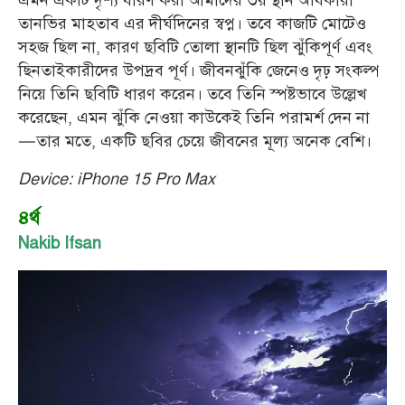
এমন একটি দৃশ্য ধারণ করা আমাদের ৩য় স্থান অধিকারী
তানভির মাহতাব এর দীর্ঘদিনের স্বপ্ন। তবে কাজটি মোটেও
সহজ ছিল না, কারণ ছবিটি তোলা স্থানটি ছিল ঝুঁকিপূর্ণ এবং
ছিনতাইকারীদের উপদ্রব পূর্ণ। জীবনঝুঁকি জেনেও দৃঢ় সংকল্প
নিয়ে তিনি ছবিটি ধারণ করেন। তবে তিনি স্পষ্টভাবে উল্লেখ
করেছেন, এমন ঝুঁকি নেওয়া কাউকেই তিনি পরামর্শ দেন না
—তার মতে, একটি ছবির চেয়ে জীবনের মূল্য অনেক বেশি।
Device: iPhone 15 Pro Max
৪র্থ
Nakib Ifsan