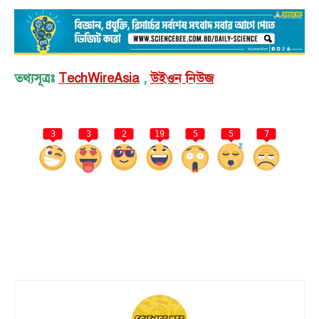
তথ্যসূত্রঃ
TechWireAsia
,
উইওন নিউজ
3
3
2
19
5
5
7