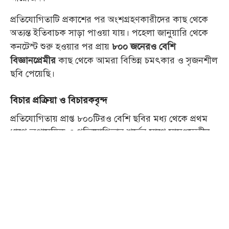
প্রতিযোগিতাটি প্রকাশের পর অংশগ্রহণকারীদের কাছ থেকে
অত্যন্ত ইতিবাচক সাড়া পাওয়া যায়। পহেলা জানুয়ারি থেকে
কনটেস্ট শুরু হওয়ার পর প্রায়
৮০০ জনেরও বেশি
কাছ থেকে আমরা বিভিন্ন চমৎকার ও সৃজনশীল
বিজ্ঞানপ্রেমীর
ছবি পেয়েছি।
বিচার প্রক্রিয়া ও বিচারকবৃন্দ
প্রতিযোগিতায় প্রাপ্ত ৮০০টিরও বেশি ছবির মধ্য থেকে প্রথম
ধাপে অপ্রাসঙ্গিক ও প্রতিযোগিতার শর্তের সাথে সামঞ্জস্যহীন
ছবিগুলো বাদ দিয়ে প্রায়
প্রাথমিকভাবে নির্বাচিত
৫০০টি ছবি
করা হয়। পরবর্তী ধাপে সায়েন্স বি টিমের সদস্যরা যৌথভাবে
ছবিগুলো পর্যালোচনা করেন। এ সময় লো-কোয়ালিটি ইমেজ,
এআই-জেনারেটেড ছবি কিংবা অন্যের কাজের অনুলিপি
হিসেবে সন্দেহজনক ছবিগুলো বাদ দেওয়া হয়। এই ধাপ শেষে
মোট
পরবর্তী রাউন্ডের জন্য নির্বাচিত হয়।
২৫০টি ছবি