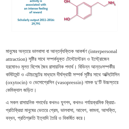
মানুষের অন্তরে ভালবাসা বা আন্তর্ব্যক্তিক আকর্ষণ (interpersonal
attraction) সৃষ্টির সাথে সম্পর্কযুক্ত টেস্টোস্টেরন ও ইস্ট্রোজেন
হরমোনও মূলত বিশেষ জৈব রাসায়নিক পদার্থ। বিভিন্ন আন্তঃসম্পর্কীয়
কমিটমেন্ট ও এটাচমেন্টের মাধ্যমে দীর্ঘস্থায়ী সম্পর্ক সৃষ্টির সাথে অক্সিটোসিন
(oxytocin) ও ভেসোপ্রেসিন (vasopressin) নামক দু’টি উচ্চস্তরে
কেমিক্যাল জড়িত।
এ সকল রাসায়নিক পদার্থের কখনও যুগপৎ, কখনও পর্যায়ক্রমিক ক্রিয়া-
প্রতিক্রিয়া মানুষের ভেতরে প্রেম, ভালবাসা, আবেগ, কামনা, আসক্তি,
বন্ধন, প্রতিশ্রুতি ইত্যাদি তৈরি ও বিকর্ষিত করে।