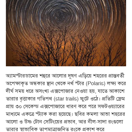
অ্যামস্টারডামের শহুরে আলোর দূষণ এড়িয়ে শহরের প্রান্তবর্তী
অপেক্ষাকৃত অন্ধকার স্থান থেকে নর্থ স্টার (Polaris) লক্ষ্য করে
দীর্ঘ সময় ধরে অসংখ্য এক্সপোজার নেওয়া হয়, যাতে আকাশে
তারার বৃত্তাকার গতিপথ (star trails) ফুটে ওঠে। প্রতিটি ফ্রেম
প্রায় ৩০ সেকেন্ড এক্সপোজারে ধারণ করে পরে সফটওয়্যারের
মাধ্যমে একত্রে স্ট্যাক করা হয়েছে। ছবির কমলা আভা শহরের
আলো ও উষ্ণ টোন সেটিংয়ের প্রভাব, আর নীল-সাদা রংগুলো
তারার স্বাভাবিক তাপমাত্রাজনিত রংকে প্রকাশ করে