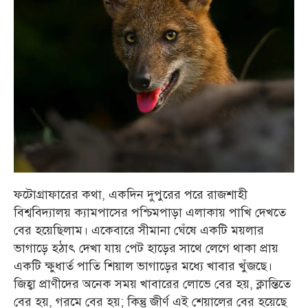
ফটোগ্রাফারের কথা, একদিন দুপুরের পরে রাজশাহী
বিশ্ববিদ্যালয় ক্যামপাসের পশ্চিমপাড়া এলাকায় পাখি দেখতে
বের হয়েছিলাম। একেবারে সীমানা ঘেঁষে একটি ময়লার
ভাগাড়ে হঠাৎ দেখা যায় পেট হাড়ের সাথে লেগে থাকা প্রায়
একটি ক্ষুধার্ত পাতি শিয়াল ভাগাড়ের মধ্যে খাবার খুঁজছে।
জিহ্বা প্রাণীদের অনেক সময় খাবারের লোভে বের হয়, ক্লান্তিতে
বের হয়, গরমে বের হয়; কিন্তু জীর্ণ এই শেয়ালের বের হয়েছে