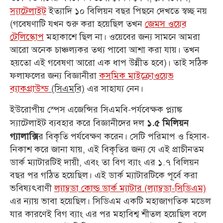
স্যাটেলাইট
ইত্যাদি ১০ বিলিয়ন বছর পিছনে দেখতে স্বচ্ছ নয়
(গবেষণাটি যখন শুরু করা হয়েছিল তখন
জেমস ওয়েব
টেলিস্কোপ
মহাকাশে ছিল না। ওয়েবের জন্য সামনে আমরা
আরো অনেক চাঞ্চল্যকর তথ্য পাবো আশা করা যায়। তখন
হয়তো এই গবেষণা আরো এক ধাপ উন্নীত হবে)। তাই সঠিক
ফলাফলের জন্য বিজ্ঞানীরা
কসমিক মাইক্রোওয়েভ
ব্যাকগ্রাউন্ড
(সিএমবি)
এর সাহায্য নেন।
ইউরোপীয় স্পেস এজেন্সির সিএমবি-পর্যবেক্ষক প্ল্যাঙ্ক
স্যাটেলাইট ব্যবহার করে বিজ্ঞানীদের দল
১.৫ মিলিয়ন
র বিকৃতি পর্যবেক্ষণ করেন। সেটি পরিমাপ ও হিসাব-
গ্যালাক্সি
নিকাশ করে জানা যায়, এই বিকৃতির জন্য যে এই প্রাচীনতম
ডার্ক ম্যাটারটিই দায়ী, এবং তা বিগ ব্যাং এর ১.৭ বিলিয়ন
বছর পর গঠিত হয়েছিল। এই ডার্ক ম্যাটারটিকে পূর্বে করা
ভবিষ্যৎবাণী
ল্যাম্বডা কোল্ড ডার্ক ম্যাটার (ল্যাম্বডা-সিডিএম)
এর ন্যায় ভাবা হয়েছিল। সিডিএম একটি মহাজাগতিক মডেল
যার কারণেই বিগ ব্যাং এর পর মহাবিশ্ব শীতল হয়েছিল বলে