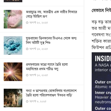
যেভাবে নিউ
জরায়ুতে নয়, ভারতীয় এক নারীর লিভারে
বেড়ে উঠছিল ভ্রূণ
বড় বড় তার
আগস্ট ২০, ২০২৫
ভর ভারী মহ
গবেষণা সংস্
যুক্তরাজ্যে তিনজনের ডিএনএ থেকে জন্ম
শক্তির কার
নিল আঁটটি সুস্থ শিশু
ফিউশন প্রক
আগস্ট ১৮, ২০২৫
প্রথমবারের মতো ল্যাবে তৈরি হলো
মহাবিশ্বের প্রথম গঠিত অণু
আগস্ট ১০, ২০২৫
বন্যা ও তাপপ্রবাহ মোকাবিলায় বাংলাদেশে
তৈরি হলো পরিবেশবান্ধব ‘উভচর বাড়ি’
আগস্ট ৮, ২০২৫