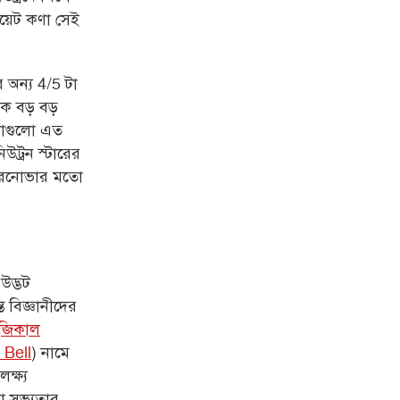
য়েট কণা সেই
অন্য 4/5 টা
ক বড় বড়
কণাগুলো এত
ট্রন স্টারের
সুপারনোভার মতো
উদ্ভট
ত বিজ্ঞানীদের
জিকাল
 Bell
) নামে
ক্ষ্য
া সভ্যতার