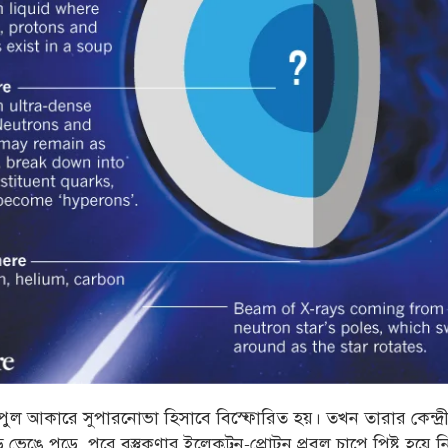
ুল আকারে সুপারনোভা হিসাবে বিস্ফোরিত হয়। তখন তারার কেন্দ্
 ভেঙে পড়ে, পরে বস্তুকণার ইলেকট্রন-প্রোটন প্রবল চাপে পিষ্ট হয়ে ন