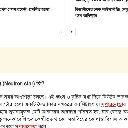
রথম স্পেস রকেট; প্রদর্শিত হলো
বিজ্ঞানীদের চমক সাউদার্ন রিং নেবু
গঠন আবিষ্কার
টার (Neutron star) কি?
 সময় ভাঙাগড়া চলছে। এই ধ্বংস ও সৃষ্টির মধ্য দিয়ে নিউট্রন তারক
রন স্টার হলো একটি দৈত্যাকার নক্ষত্রের অবশিষ্টাংশ যা
সুপারনোভা
র 
 হয়ে তুলনামূলক ছোট আকারের তারকায় পরিনত হয়, যার কেন্দ্রে অ
ে অনেক বেশি ভর কেন্দ্রীভূত থাকে। মহাবিশ্বের কোথাও বিশাল আক
স্ফোরণকে
সুপারনোভা
বলে।