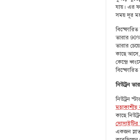
যায়।
এর ফ
সময় দূর মহা
বিস্ফোরিত
তারার 90%।
তারার চেয়
কাছে আসে, 
কেন্দ্রে ধ
বিস্ফোরিত 
নিউট্রন তারা
নিউট্রন স্
মহাকাশীয় বস
কাছে নিউট্
সোসাইটির
একজন স্নাতক
করেছিলেন।