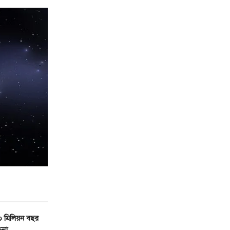
৯০ মিলিয়ন বছর
চনা