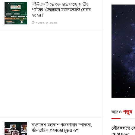
বিইউএফটি তে শুরু হতে যাচ্ছে জাতীয়
পর্যায়ের ‘টেক্সটাইল ম্যানেজমেন্ট ফেয়ার
২০২৫!’
নভেম্বর ৮, ২০২৫
আরও
পড়ুন
বাংলাদেশ মহাকাশ গবেষণাগার স্পারসো;
সৌরজগতে বে
গঠনতান্ত্রিক প্রহসনের চূড়ান্ত রূপ
‘3I/Atlas’