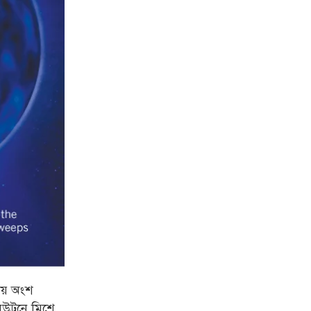
রীয় অংশ
িউট্রনে মিশে