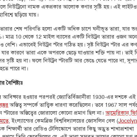
লে নিউট্রিনো নামক একপ্রকার আলোক কণার সৃষ্টি হয়। এই লাইটও
বিশ্বে ছড়িয়ে যায়।
 তারার শেষ পরিণতি হলো একটি অধিক চাপে ঘনীভূত তারা, যার ভর 
 মাত্র 10 থেকে 12 মাইল ব্যাসের একটি নিউট্রন তারার ওজন অনে
েও বেশি। এভাবেই নিউট্রন স্টার গঠিত হয়। সৃষ্ট নিউট্রন স্টার এর 
যার কারণে তারা একে অপরকে ছেড়ে যাওয়ার শক্তি পায় না। তাই নিউ
্বংসের সৃষ্টি হয় না। ফলে নিউট্রন স্টারটি আর ভেঙে যেতে পারে না, 
হতে পারে না।
র বৈশিষ্ট্যঃ
টার আবিষ্কার হওয়ার পরপরই জ্যোতির্বিজ্ঞানীরা 1930-এর দশকে এই 
্তুর
অস্তিত্ব সম্পর্কে তাত্ত্বিক ধারণা করেছিলেন। তবে 1967 সাল পর্যন্
রন স্টারের অস্তিত্বের জোরালো কোনো প্রমাণ ছিল না।
আমেরিকান ফি
 মতে
, ইংল্যান্ডের কেমব্রিজ বিশ্ববিদ্যালয়ের জোসলিন বেল (
Jocelyn
 শিক্ষার্থী তার রেডিও টেলিস্কোপে তারার কিছু অদ্ভুত শাখাপ্রশাখা ল
 প্রথমে তিনি ভেবেছিলেন যে, এই তারা সম্ভবত আগের কোনো যুগ ব