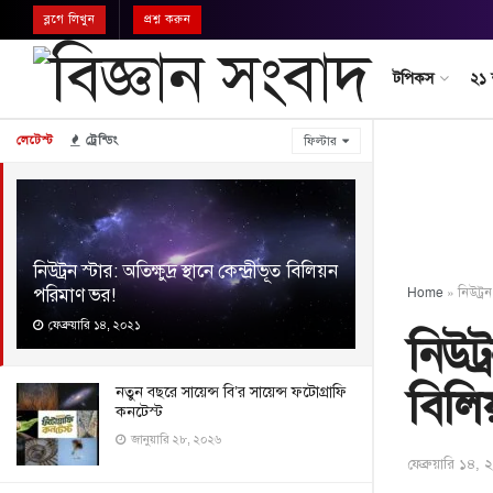
ব্লগে লিখুন
প্রশ্ন করুন
টপিকস
২১
লেটেস্ট
ট্রেন্ডিং
ফিল্টার
নিউট্রন স্টার: অতিক্ষুদ্র স্থানে কেন্দ্রীভূত বিলিয়ন
পরিমাণ ভর!
Home
»
নিউট্রন
ফেব্রুয়ারি ১৪, ২০২১
নিউট্র
বিলি
নতুন বছরে সায়েন্স বি’র সায়েন্স ফটোগ্রাফি
কনটেস্ট
জানুয়ারি ২৮, ২০২৬
ফেব্রুয়ারি ১৪,