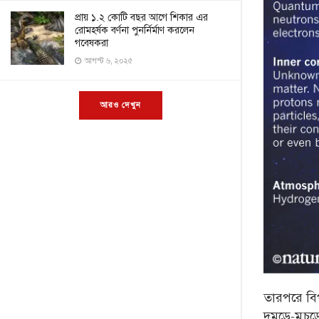
প্রায় ১.২ কোটি বছর আগে শিকার এর
রোমহর্ষক বর্ণনা পুনর্নির্মাণ করলেন
গবেষকরা
আগস্ট ৬, ২০২৫
আরও দেখুন
তারপরে বিপ
দুমড়ে-মুচড়ে