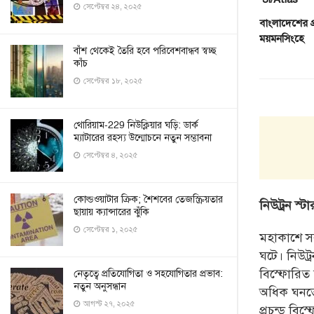
সেপ্টেম্বর ২৪, ২০২৫
বাংলাদেশের প্
ময়মনসিংহে
বাঁশ থেকেই তৈরি হবে পরিবেশবান্ধব স্বচ্ছ
কাঁচ
সেপ্টেম্বর ১৮, ২০২৫
থোরিয়াম-229 নিউক্লিয়ার ঘড়ি: ডার্ক
ম্যাটারের রহস্য উন্মোচনে নতুন সম্ভাবনা
সেপ্টেম্বর ৪, ২০২৫
কোল্ডওয়াটার ক্রিক; শৈশবের তেজস্ক্রিয়তার
নিউট্রন স্
ছায়ায় ক্যান্সারের ঝুঁকি
সেপ্টেম্বর ১, ২০২৫
মহাকাশে সব
ঘটে। নিউট্
বিস্ফোরিত
নেতৃত্বে প্রতিযোগিতা ও সহযোগিতার প্রভাব:
নতুন অনুসন্ধান
অধিক ঘনত্ব
আগস্ট ২৭, ২০২৫
প্রচন্ড বি