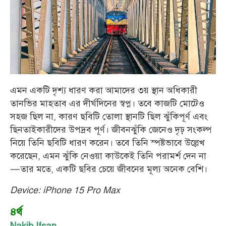
এমন একটি দৃশ্য ধারণ করা আমাদের ৩য় স্থান অধিকারী
তানভির মাহতাব এর দীর্ঘদিনের স্বপ্ন। তবে কাজটি মোটেও
সহজ ছিল না, কারণ ছবিটি তোলা স্থানটি ছিল ঝুঁকিপূর্ণ এবং
ছিনতাইকারীদের উপদ্রব পূর্ণ। জীবনঝুঁকি জেনেও দৃঢ় সংকল্প
নিয়ে তিনি ছবিটি ধারণ করেন। তবে তিনি স্পষ্টভাবে উল্লেখ
করেছেন, এমন ঝুঁকি নেওয়া কাউকেই তিনি পরামর্শ দেন না
—তার মতে, একটি ছবির চেয়ে জীবনের মূল্য অনেক বেশি।
Device: iPhone 15 Pro Max
৪র্থ
Nakib Ifsan