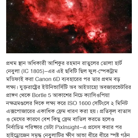
প্রথম স্থান অধিকারী আশিকুর রহমান রাতুলের তোলা হার্ট
নেবুলা (IC 1805)–এর এই ছবিটি ছিল ফুল-স্পেকট্রাম
মডিফাই করা Canon 6D ব্যবহারের পর তার প্রথম বড়
লক্ষ্য। যুক্তরাষ্ট্রের ইউনিভার্সিটি অব আইডাহো অবজারভেটরির
প্রাঙ্গণ থেকে Bortle 5 আকাশের নিচে ক্যাসিওপিয়া
নক্ষত্রমণ্ডলের দিকে লক্ষ্য করে ISO 1600 সেটিংসে ২ মিনিট
এক্সপোজারের একাধিক ফ্রেম ধারণ করা হয়। প্রতিকূল বাতাস
ও মেঘের কারণে বেশ কিছু ফ্রেম বাতিল করতে হলেও
নির্বাচিত পরিষ্কার ডেটা PixInsight–এ প্রসেস করার পর
হাইড্রোজেন সমৃদ্ধ নেবুলাটির ক্ষীণ আভা ধীরে ধীরে স্পষ্ট গঠন