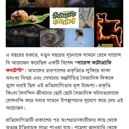
এ বছরের শুরুতে, নতুন বছরের সূচনাকে সামনে রেখে সায়েন্স
বি আয়োজন করেছিল একটি বিশেষ
“সায়েন্স ফটোগ্রাফি
। আমাদের চারপাশের প্রকৃতিতে লুকিয়ে থাকা
কনটেস্ট
”
অসংখ্য বিস্ময় এবং সেসবের অন্তর্নিহিত বৈজ্ঞানিক দিককে
তুলে ধরাই ছিল এই প্রতিযোগিতার মূল উদ্দেশ্য। প্রকৃতি
কিংবা দৈনন্দিন জীবনের ছোট ছোট বৈজ্ঞানিক ঘটনাগুলোকে
লেন্সবন্দি করে সবার সামনে উপস্থাপনের সুযোগ করে দেয় এই
আয়োজন।
প্রতিযোগিতাটি প্রকাশের পর অংশগ্রহণকারীদের কাছ থেকে
অত্যন্ত ইতিবাচক সাড়া পাওয়া যায়। পহেলা জানুয়ারি থেকে