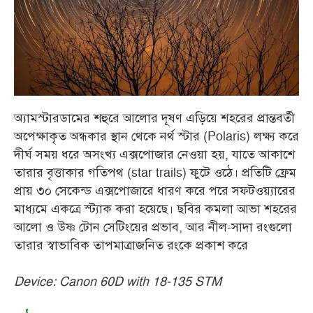
অ্যামস্টারডামের শহুরে আলোর দূষণ এড়িয়ে শহরের প্রান্তবর্তী
অপেক্ষাকৃত অন্ধকার স্থান থেকে নর্থ স্টার (Polaris) লক্ষ্য করে
দীর্ঘ সময় ধরে অসংখ্য এক্সপোজার নেওয়া হয়, যাতে আকাশে
তারার বৃত্তাকার গতিপথ (star trails) ফুটে ওঠে। প্রতিটি ফ্রেম
প্রায় ৩০ সেকেন্ড এক্সপোজারে ধারণ করে পরে সফটওয়্যারের
মাধ্যমে একত্রে স্ট্যাক করা হয়েছে। ছবির কমলা আভা শহরের
আলো ও উষ্ণ টোন সেটিংয়ের প্রভাব, আর নীল-সাদা রংগুলো
তারার স্বাভাবিক তাপমাত্রাজনিত রংকে প্রকাশ করে
Device: Canon 60D with 18-135 STM