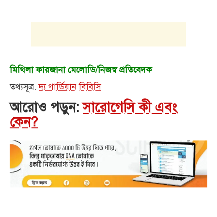
মিথিলা ফারজানা মেলোডি/নিজস্ব প্রতিবেদক
তথ্যসূত্র:
দ্য গার্ডিয়ান
বিবিসি
আরোও পড়ুন:
সারোগেসি কী এবং
কেন?