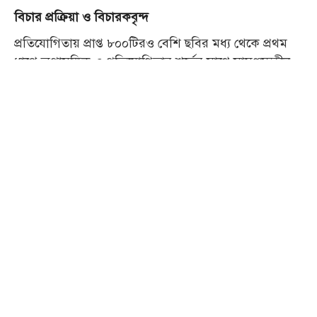
বিচার প্রক্রিয়া ও বিচারকবৃন্দ
প্রতিযোগিতায় প্রাপ্ত ৮০০টিরও বেশি ছবির মধ্য থেকে প্রথম
ধাপে অপ্রাসঙ্গিক ও প্রতিযোগিতার শর্তের সাথে সামঞ্জস্যহীন
ছবিগুলো বাদ দিয়ে প্রায়
প্রাথমিকভাবে নির্বাচিত
৫০০টি ছবি
করা হয়। পরবর্তী ধাপে সায়েন্স বি টিমের সদস্যরা যৌথভাবে
ছবিগুলো পর্যালোচনা করেন। এ সময় লো-কোয়ালিটি ইমেজ,
এআই-জেনারেটেড ছবি কিংবা অন্যের কাজের অনুলিপি
হিসেবে সন্দেহজনক ছবিগুলো বাদ দেওয়া হয়। এই ধাপ শেষে
মোট
পরবর্তী রাউন্ডের জন্য নির্বাচিত হয়।
২৫০টি ছবি
এরপর সায়েন্স বি টিমের অভ্যন্তরীণ সদস্য ও একজন
এক্সটার্নাল বিচারক এর মূল্যায়নের মাধ্যমে সেরা
৫০টি ছবি
চূড়ান্ত তালিকায় স্থান পায়। নির্বাচিত ছবিগুলো প্রধান
বিচারকের কাছে হস্তান্তর করা হলে তিনি সেগুলোর মধ্য থেকে
বৈজ্ঞানিক তাৎপর্য, সৃজনশীলতা ও উপস্থাপনার ভিত্তিতে
সেরা
নির্বাচন করেন।
১০টি ছবি