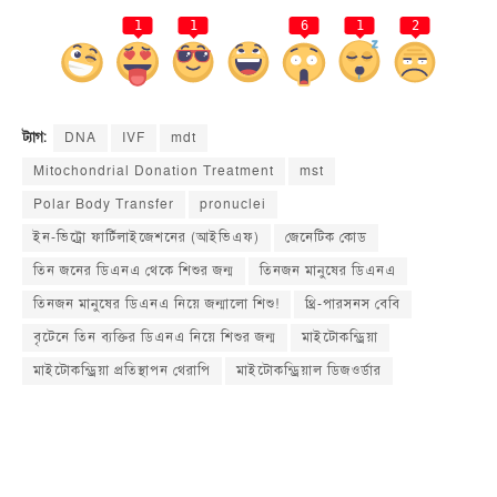
1
1
6
1
2
DNA
IVF
mdt
ট্যাগ:
Mitochondrial Donation Treatment
mst
Polar Body Transfer
pronuclei
ইন-ভিট্রো ফার্টিলাইজেশনের (আইভিএফ)
জেনেটিক কোড
তিন জনের ডিএনএ থেকে শিশুর জন্ম
তিনজন মানুষের ডিএনএ
তিনজন মানুষের ডিএনএ নিয়ে জন্মালো শিশু!
থ্রি-পারসনস বেবি
বৃটেনে তিন ব্যক্তির ডিএনএ নিয়ে শিশুর জন্ম
মাইটোকন্ড্রিয়া
মাইটোকন্ড্রিয়া প্রতিস্থাপন থেরাপি
মাইটোকন্ড্রিয়াল ডিজওর্ডার