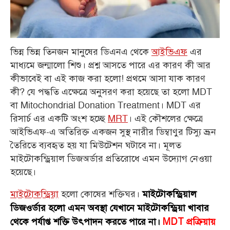
ভিন্ন ভিন্ন তিনজন মানুষের ডিএনএ থেকে
আইভিএফ
এর
মাধ্যমে জন্মালো শিশু। প্রশ্ন আসতে পারে এর কারণ কী আর
কীভাবেই বা এই কাজ করা হলো! প্রথমে আসা যাক কারণ
কী? যে পদ্ধতি এক্ষেত্রে অনুসরণ করা হয়েছে তা হলো MDT
বা Mitochondrial Donation Treatment। MDT এর
রিসার্চ এর একটি অংশ হচ্ছে
MRT
। এই কৌশলের ক্ষেত্রে
আইভিএফ-এ অতিরিক্ত একজন সুস্থ নারীর ডিম্বাণুর টিস্যু ভ্রূন
তৈরিতে ব্যবহৃত হয় যা মিউটেশন ঘটাবে না। মূলত
মাইটোকন্ড্রিয়াল ডিজঅর্ডার প্রতিরোধে এমন উদ্যোগ নেওয়া
হয়েছে।
মাইটোকন্ড্রিয়া
হলো কোষের শক্তিঘর।
মাইটোকন্ড্রিয়াল
ডিজওর্ডার হলো এমন অবস্থা যেখানে মাইটোকন্ড্রিয়া খাবার
থেকে পর্যাপ্ত শক্তি উৎপাদন করতে পারে না।
MDT প্রক্রিয়ায়