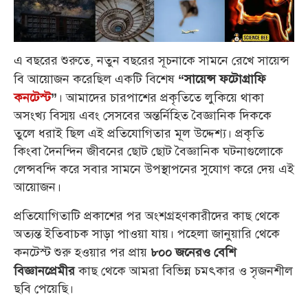
এ বছরের শুরুতে, নতুন বছরের সূচনাকে সামনে রেখে সায়েন্স
বি আয়োজন করেছিল একটি বিশেষ
“সায়েন্স ফটোগ্রাফি
। আমাদের চারপাশের প্রকৃতিতে লুকিয়ে থাকা
কনটেস্ট
”
অসংখ্য বিস্ময় এবং সেসবের অন্তর্নিহিত বৈজ্ঞানিক দিককে
তুলে ধরাই ছিল এই প্রতিযোগিতার মূল উদ্দেশ্য। প্রকৃতি
কিংবা দৈনন্দিন জীবনের ছোট ছোট বৈজ্ঞানিক ঘটনাগুলোকে
লেন্সবন্দি করে সবার সামনে উপস্থাপনের সুযোগ করে দেয় এই
আয়োজন।
প্রতিযোগিতাটি প্রকাশের পর অংশগ্রহণকারীদের কাছ থেকে
অত্যন্ত ইতিবাচক সাড়া পাওয়া যায়। পহেলা জানুয়ারি থেকে
কনটেস্ট শুরু হওয়ার পর প্রায়
৮০০ জনেরও বেশি
কাছ থেকে আমরা বিভিন্ন চমৎকার ও সৃজনশীল
বিজ্ঞানপ্রেমীর
ছবি পেয়েছি।