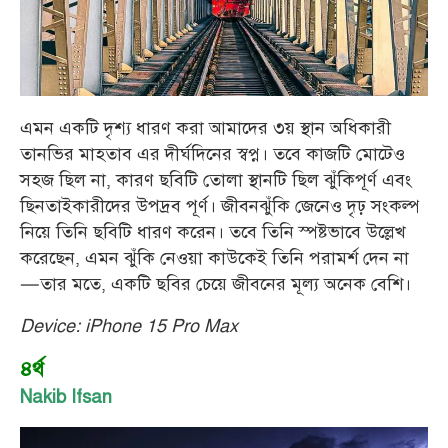
এমন একটি দৃশ্য ধারণ করা আমাদের ৩য় স্থান অধিকারী
তানভির মাহতাব এর দীর্ঘদিনের স্বপ্ন। তবে কাজটি মোটেও
সহজ ছিল না, কারণ ছবিটি তোলা স্থানটি ছিল ঝুঁকিপূর্ণ এবং
ছিনতাইকারীদের উপদ্রব পূর্ণ। জীবনঝুঁকি জেনেও দৃঢ় সংকল্প
নিয়ে তিনি ছবিটি ধারণ করেন। তবে তিনি স্পষ্টভাবে উল্লেখ
করেছেন, এমন ঝুঁকি নেওয়া কাউকেই তিনি পরামর্শ দেন না
—তার মতে, একটি ছবির চেয়ে জীবনের মূল্য অনেক বেশি।
Device: iPhone 15 Pro Max
৪র্থ
Nakib Ifsan