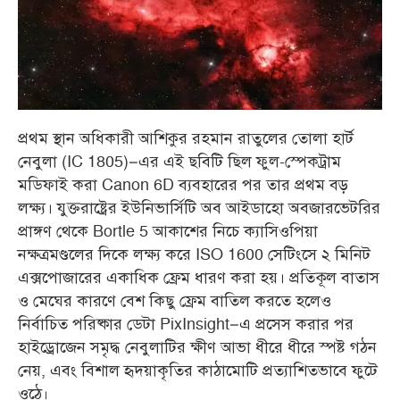
প্রথম স্থান অধিকারী আশিকুর রহমান রাতুলের তোলা হার্ট
নেবুলা (IC 1805)–এর এই ছবিটি ছিল ফুল-স্পেকট্রাম
মডিফাই করা Canon 6D ব্যবহারের পর তার প্রথম বড়
লক্ষ্য। যুক্তরাষ্ট্রের ইউনিভার্সিটি অব আইডাহো অবজারভেটরির
প্রাঙ্গণ থেকে Bortle 5 আকাশের নিচে ক্যাসিওপিয়া
নক্ষত্রমণ্ডলের দিকে লক্ষ্য করে ISO 1600 সেটিংসে ২ মিনিট
এক্সপোজারের একাধিক ফ্রেম ধারণ করা হয়। প্রতিকূল বাতাস
ও মেঘের কারণে বেশ কিছু ফ্রেম বাতিল করতে হলেও
নির্বাচিত পরিষ্কার ডেটা PixInsight–এ প্রসেস করার পর
হাইড্রোজেন সমৃদ্ধ নেবুলাটির ক্ষীণ আভা ধীরে ধীরে স্পষ্ট গঠন
নেয়, এবং বিশাল হৃদয়াকৃতির কাঠামোটি প্রত্যাশিতভাবে ফুটে
ওঠে
।