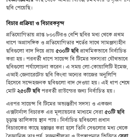
ছবি পেয়েছি।
বিচার প্রক্রিয়া ও বিচারকবৃন্দ
প্রতিযোগিতায় প্রাপ্ত ৮০০টিরও বেশি ছবির মধ্য থেকে প্রথম
ধাপে অপ্রাসঙ্গিক ও প্রতিযোগিতার শর্তের সাথে সামঞ্জস্যহীন
ছবিগুলো বাদ দিয়ে প্রায়
প্রাথমিকভাবে নির্বাচিত
৫০০টি ছবি
করা হয়। পরবর্তী ধাপে সায়েন্স বি টিমের সদস্যরা যৌথভাবে
ছবিগুলো পর্যালোচনা করেন। এ সময় লো-কোয়ালিটি ইমেজ,
এআই-জেনারেটেড ছবি কিংবা অন্যের কাজের অনুলিপি
হিসেবে সন্দেহজনক ছবিগুলো বাদ দেওয়া হয়। এই ধাপ শেষে
মোট
পরবর্তী রাউন্ডের জন্য নির্বাচিত হয়।
২৫০টি ছবি
এরপর সায়েন্স বি টিমের অভ্যন্তরীণ সদস্য ও একজন
এক্সটার্নাল বিচারক এর মূল্যায়নের মাধ্যমে সেরা
৫০টি ছবি
চূড়ান্ত তালিকায় স্থান পায়। নির্বাচিত ছবিগুলো প্রধান
বিচারকের কাছে হস্তান্তর করা হলে তিনি সেগুলোর মধ্য থেকে
বৈজ্ঞানিক তাৎপর্য, সৃজনশীলতা ও উপস্থাপনার ভিত্তিতে
সেরা