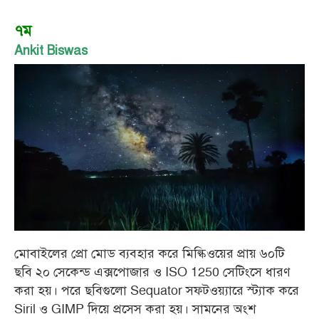
৭ম
Ankit Biswas
মোবাইলের প্রো মোড ব্যবহার করে মিল্কিওয়ের প্রায় ৬০টি
ছবি ২০ সেকেন্ড এক্সপোজার ও ISO 1250 সেটিংসে ধারণ
করা হয়। পরে ছবিগুলো Sequator সফটওয়্যারে স্ট্যাক করে
Siril ও GIMP দিয়ে প্রসেস করা হয়। সামনের অংশ