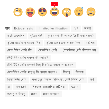
2
Ectogenesis
In vitro fertilisation
IVF
অমরা
ট্যাগ:
এক্টোজেনেসিস
কৃত্রিম গর্ভ
কৃত্রিম গর্ভ কী আসলে তৈরী করা সম্ভব?
কৃত্রিম গর্ভে জন্ম নেওয়া শিশু
কৃত্রিম ভাবে জন্ম নেওয়া শিশু
গর্ভাশয়
টেস্ট টিউব বেবি কী?
টেস্টটিউব বেবি
টেস্টটিউব বেবি কীভাবে হয়
টেস্টটিউব বেবি বলতে কী বুঝায়?
টেস্টটিউব বেবি সম্পর্কে কিছু বিস্তারিত বলতে পারবেন?
টেস্টটিউব বেবি: মাতৃত্ব কি শঙ্কায় পড়বে?
ডিম্বাণু
নিষেক
প্রিম্যাচিউর বেবি
বন্ধ্যাত্বের বিকল্প চিকিৎসা: টেস্ট টিউব বেবি
ভ্রূণ
মা
মানবভ্রূণ
শিশুদের স্বাস্থ্যজনিত জটিলতা
শুক্রাণু
শুক্রাণু ও ডিম্বাণু
সন্তান
সন্তান জন্মদান