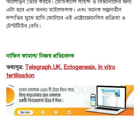
আলোড়ন তৈরি করবে। মেডিক্যাল সাইন্স ও বিজ্ঞানীদের জন্য
এটা হবে এক অনন্য মাইলফলক। এবং
অনেক সন্তানহীন
দম্পতির মুখে হাসি ফোটাবে এই এক্টোজেনেসিস প্রক্রিয়া ও
টেস্টটিউব বেবি।
নাফিস কামাল/ নিজস্ব প্রতিবেদক
তথ্যসূত্র:
Telegraph.UK
,
Ectogenesis
,
In vitro
fertilisation