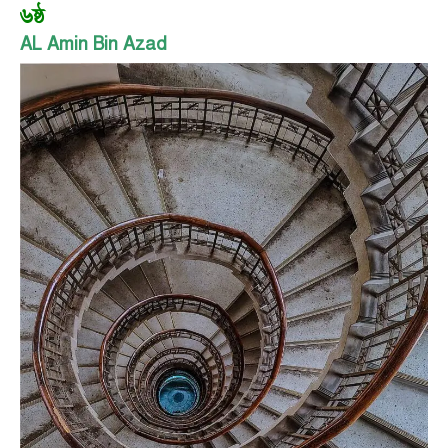
৬ষ্ঠ
AL Amin Bin Azad