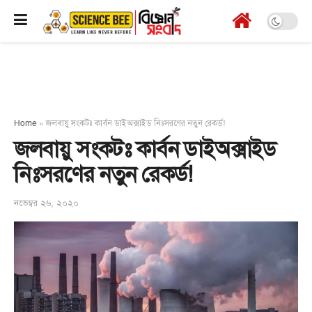
Home
»
জলবায়ু সংকটঃ কার্বন ডাইঅক্সাইড নিঃসরণের নতুন রেকর্ড!
জলবায়ু সংকটঃ কার্বন ডাইঅক্সাইড
নিঃসরণের নতুন রেকর্ড!
নভেম্বর ২৬, ২০২০