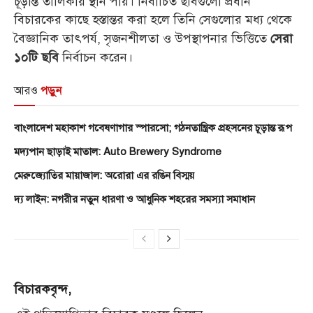
চূড়ান্ত তালিকায় স্থান পায়। নির্বাচিত ছবিগুলো প্রধান
বিচারকের কাছে হস্তান্তর করা হলে তিনি সেগুলোর মধ্য থেকে
বৈজ্ঞানিক তাৎপর্য, সৃজনশীলতা ও উপস্থাপনার ভিত্তিতে
সেরা
নির্বাচন করেন।
১০টি ছবি
আরও
পড়ুন
বাংলাদেশ মহাকাশ গবেষণাগার স্পারসো; গঠনতান্ত্রিক প্রহসনের চূড়ান্ত রূপ
মদ্যপান ছাড়াই মাতাল: Auto Brewery Syndrome
মেরুজ্যোতির মায়াজাল: অরোরা এর রঙিন বিস্ময়
দ্য লাইন: নগরীর নতুন ধারণা ও আধুনিক শহরের সমস্যা সমাধান
বিচারকবৃন্দ,