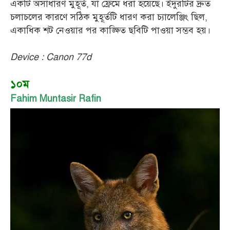
একটি অসাধারণ মুহূর্ত, যা ফ্রেমে ধরা হয়েছে। ইঁদুরটির দ্রুত
চলাচলের কারণে সঠিক মুহূর্তটি ধারণ করা চ্যালেঞ্জিং ছিল,
একাধিক শট নেওয়ার পর কাঙ্ক্ষিত ছবিটি পাওয়া সম্ভব হয়।
Device : Canon 77d
১০ম
Fahim Muntasir Rafin