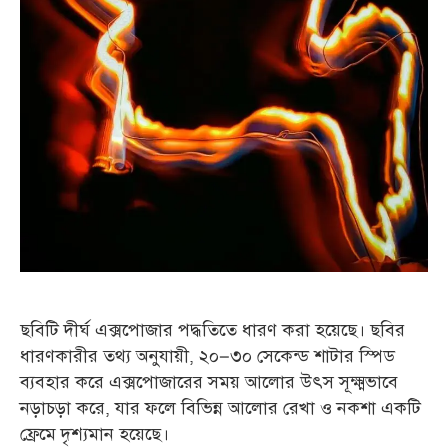
ছবিটি দীর্ঘ এক্সপোজার পদ্ধতিতে ধারণ করা হয়েছে। ছবির
ধারণকারীর তথ্য অনুযায়ী, ২০–৩০ সেকেন্ড শাটার স্পিড
ব্যবহার করে এক্সপোজারের সময় আলোর উৎস সূক্ষ্মভাবে
নড়াচড়া করে, যার ফলে বিভিন্ন আলোর রেখা ও নকশা একটি
ফ্রেমে দৃশ্যমান হয়েছে।