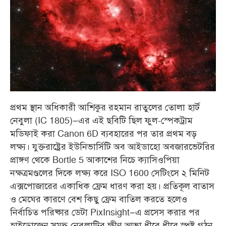
প্রথম স্থান অধিকারী আশিকুর রহমান রাতুলের তোলা হার্ট
নেবুলা (IC 1805)–এর এই ছবিটি ছিল ফুল-স্পেকট্রাম
মডিফাই করা Canon 6D ব্যবহারের পর তার প্রথম বড়
লক্ষ্য। যুক্তরাষ্ট্রের ইউনিভার্সিটি অব আইডাহো অবজারভেটরির
প্রাঙ্গণ থেকে Bortle 5 আকাশের নিচে ক্যাসিওপিয়া
নক্ষত্রমণ্ডলের দিকে লক্ষ্য করে ISO 1600 সেটিংসে ২ মিনিট
এক্সপোজারের একাধিক ফ্রেম ধারণ করা হয়। প্রতিকূল বাতাস
ও মেঘের কারণে বেশ কিছু ফ্রেম বাতিল করতে হলেও
নির্বাচিত পরিষ্কার ডেটা PixInsight–এ প্রসেস করার পর
হাইড্রোজেন সমৃদ্ধ নেবুলাটির ক্ষীণ আভা ধীরে ধীরে স্পষ্ট গঠন