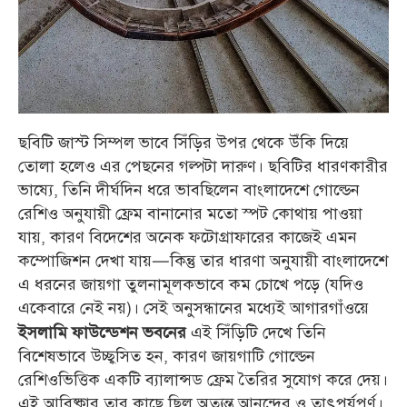
ছবিটি জাস্ট সিম্পল ভাবে সিঁড়ির উপর থেকে উঁকি দিয়ে
তোলা হলেও এর পেছনের গল্পটা দারুণ। ছবিটির ধারণকারীর
ভাষ্যে, তিনি দীর্ঘদিন ধরে ভাবছিলেন বাংলাদেশে গোল্ডেন
রেশিও অনুযায়ী ফ্রেম বানানোর মতো স্পট কোথায় পাওয়া
যায়, কারণ বিদেশের অনেক ফটোগ্রাফারের কাজেই এমন
কম্পোজিশন দেখা যায়—কিন্তু তার ধারণা অনুযায়ী বাংলাদেশে
এ ধরনের জায়গা তুলনামূলকভাবে কম চোখে পড়ে (যদিও
একেবারে নেই নয়)। সেই অনুসন্ধানের মধ্যেই আগারগাঁওয়ে
এই সিঁড়িটি দেখে তিনি
ইসলামি ফাউন্ডেশন ভবনের
বিশেষভাবে উচ্ছ্বসিত হন, কারণ জায়গাটি গোল্ডেন
রেশিওভিত্তিক একটি ব্যালান্সড ফ্রেম তৈরির সুযোগ করে দেয়।
এই আবিষ্কার তার কাছে ছিল অত্যন্ত আনন্দের ও তাৎপর্যপূর্ণ।