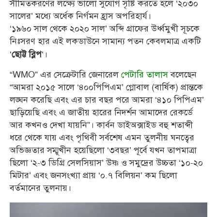
সীমিতকরণের লক্ষ্যে ভালো সুযোগ সৃষ্টি করতে হলে ‘২০৩০
সালের’ মধ্যে অর্ধেক নির্গমন হ্রাস অপরিহার্য।
‘১৯৬০ সাল থেকে ২০২০ সাল’ অব্দি গ্রাফের উর্ধ্বমুখী সূচকে
নিঃসরণ হার এই লকডাউনে সামান্য পতন কেবলমাত্র একটি
‘
‘।
ছোট্ট ব্লিপ
“WMO” এর সেক্রেটারি জেনারেল
পেটারি তালাস
বলেছেন
“আমরা ২০১৫ সালে ‘৪০০পিপিএম’ গ্লোবাল (বার্ষিক) প্রান্তকে
লঙ্ঘন করেছি এবং এর চার বছর পরে আমরা ‘৪১০ পিপিএম’
ছাড়িয়েছি এবং এ জাতীয় হারের নিদর্শন আমাদের রেকর্ডে
আর কখনও দেখা যায়নি”। কার্বন ডাইঅক্সাইড বহু শতাব্দী
ধরে থেকে যায় এবং পৃথিবী সর্বশেষ এমন তুলনীয় ঘনত্বের
অভিজ্ঞতার সম্মূখীন হয়েছিলো ‘৩বছর’ পূর্বে যখন তাপমাত্রা
ছিলো ‘২-৩ ডিগ্রি সেলসিয়াস’ উষ্ণ ও সমুদ্রের উচ্চতা ‘১০-২০
মিটার’ এবং জনসংখ্যা প্রায় ‘০.৭ বিলিয়ন’ কম ছিলো
বর্তমানের তুলনায়।