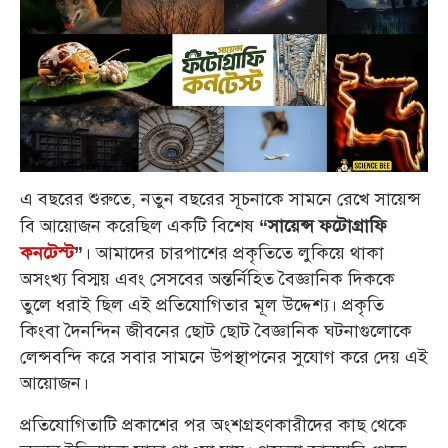
এ বছরের শুরুতে, নতুন বছরের সূচনাকে সামনে রেখে সায়েন্স
বি আয়োজন করেছিল একটি বিশেষ
“সায়েন্স ফটোগ্রাফি
। আমাদের চারপাশের প্রকৃতিতে লুকিয়ে থাকা
কনটেস্ট
”
অসংখ্য বিস্ময় এবং সেসবের অন্তর্নিহিত বৈজ্ঞানিক দিককে
তুলে ধরাই ছিল এই প্রতিযোগিতার মূল উদ্দেশ্য। প্রকৃতি
কিংবা দৈনন্দিন জীবনের ছোট ছোট বৈজ্ঞানিক ঘটনাগুলোকে
লেন্সবন্দি করে সবার সামনে উপস্থাপনের সুযোগ করে দেয় এই
আয়োজন।
প্রতিযোগিতাটি প্রকাশের পর অংশগ্রহণকারীদের কাছ থেকে