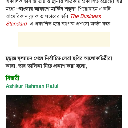
একাধিক ছবি জাতীয় ও স্থানীয় পত্রিকায় প্রকাশিত হয়েছে। এর
মধ্যে
শিরোনামে একটি
“বাংলার আকাশে মার্কিন শকুন”
আমেরিকান ব্ল্যাক ভালচারের ছবি
The Business
Standard
–এ প্রকাশিত হয়ে ব্যাপক প্রশংসা অর্জন করে।
চূড়ান্ত মূল্যায়ন শেষে নির্বাচিত সেরা ছবির আলোকচিত্রীরা
কারা, তার তালিকা নিচে প্রকাশ করা হলো,
বিজয়ী
Ashikur Rahman Ratul