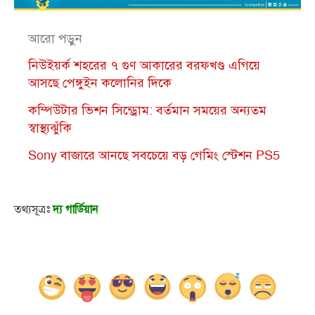
আরো পড়ুন
নিউইয়র্ক শহরের ৭ গুণ আকারের বরফখণ্ড এগিয়ে
আসছে পেঙ্গুইন কলোনির দিকে
কম্পিউটার ভিশন সিন্ড্রোম: বর্তমান সময়ের অন্যতম
স্বাস্থ্যঝুঁকি
Sony বাজারে আনছে সবচেয়ে বড় গেমিং স্টেশন PS5
তথ্যসূত্রঃ
দ্য গার্ডিয়ান