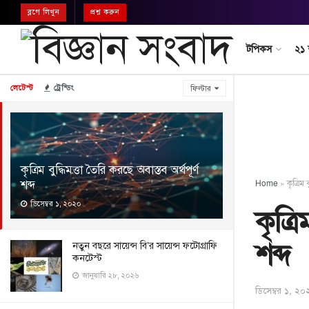
ব্লগে লিখুন
প্রশ্ন করুন
টপিকস
২১
লেটেস্ট
ট্রেন্ডিং
ফিল্টার
কৃত্রিম বুদ্ধিমত্তা তৈরি করছে অবাস্তব অর্থপূর্ণ
শব্দ
Home
»
কৃত্রিম 
ডিসেম্বর ১, ২০২০
কৃত্রি
শব্দ
নতুন বছরে সায়েন্স বি’র সায়েন্স ফটোগ্রাফি
কনটেস্ট
জানুয়ারি ২৮, ২০২৬
ডিসেম্বর ১, ২০