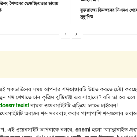
্রিক; শৈশবের তেজস্ক্রিয়তার ছায়ায়
কি
যুক্তরাজ্যে তিনজনের ডিএনএ থেকে
সুস্থ শিশু
ই লকডাউনের সময় আপনার শব্দভাণ্ডারটি উন্নত করতে চেষ্টা কর
তুন শব্দ শেখাতে চান কৃত্রিম বুদ্ধিমত্তা এর সাহায্যে? যদি তা হয় ত
নামক ওয়েবসাইটটি এড়িয়ে চলতে চাইবেন!
doesn’texist
়েবসাইটটি অবাস্তব শব্দ সরবরাহ করার পাশাপাশি শব্দগুলোর অবাস্ত
।
রূপ, এই ওয়েবসাইট আপনাকে বলবে,
হলো “ল্যান্থানাইড গ্র
enemi