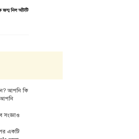
 জন্ম নিল আঁটটি
ছেন? আপনি কি
বে আপনি
ব সংজ্ঞাও
ুপের একটি