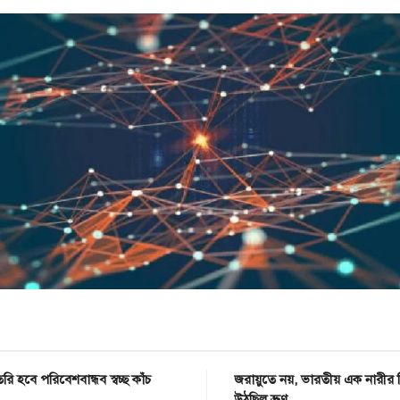
রি হবে পরিবেশবান্ধব স্বচ্ছ কাঁচ
জরায়ুতে নয়, ভারতীয় এক নারীর 
উঠছিল ভ্রূণ