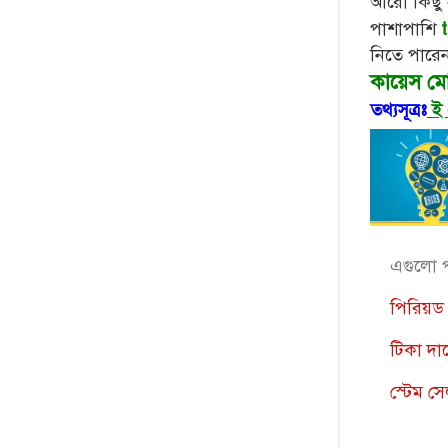
আরো কিছু 
পাশাপাশি
নিতে পারেন
কায়েস মোহ
তথ্যসূত্রঃ
ই
এগুলো 
পিরিয়ড 
টিকা দান
স্টেম স