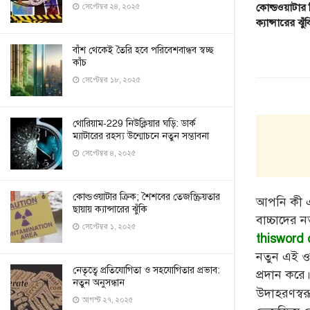
সেপ্টেম্বর ২৪, ২০২৫
কোল্ডওয়াটার ক
ক্যান্সারের ঝুঁ
বাঁশ থেকেই তৈরি হবে পরিবেশবান্ধব স্বচ্ছ
কাঁচ
সেপ্টেম্বর ১৮, ২০২৫
থোরিয়াম-229 নিউক্লিয়ার ঘড়ি: ডার্ক
ম্যাটারের রহস্য উন্মোচনে নতুন সম্ভাবনা
সেপ্টেম্বর ৪, ২০২৫
কোল্ডওয়াটার ক্রিক; শৈশবের তেজস্ক্রিয়তার
আপনি কী এ
ছায়ায় ক্যান্সারের ঝুঁকি
বাচ্চাদের ন
সেপ্টেম্বর ১, ২০২৫
thisword 
নতুন এই ওয
নেতৃত্বে প্রতিযোগিতা ও সহযোগিতার প্রভাব:
প্রদান করে
নতুন অনুসন্ধান
উদাহরণস্ব
আগস্ট ২৭, ২০২৫