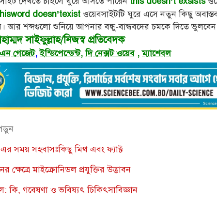
সাইট দেখতে চাইলে ঘুরে আসতে পারেন
ওয়
this doesn’t exsists
ওয়েবসাইটটি ঘুরে এসে নতুন কিছু অবাস্তব
thisword doesn’texist
। আর শব্দগুলো শুনিয়ে আপনার বন্ধু-বান্ধবদের চমকে দিতে ভুলবেন
াম্মদ সাইফুল্লাহ/নিজস্ব প্রতিবেদক
 এন গেজেট
,
ইন্ডিপেন্ডেন্ট
,
দি নেক্সট ওয়েব
,
ম্যাশেবল
পড়ুন
এর সময় সহবাসঃকিছু মিথ এবং ফ্যাক্ট
ের ক্ষেত্রে মাইক্রোনিডল প্রযুক্তির উদ্ভাবন
েল: কি, গবেষণা ও ভবিষ্যৎ চিকিৎসাবিজ্ঞান