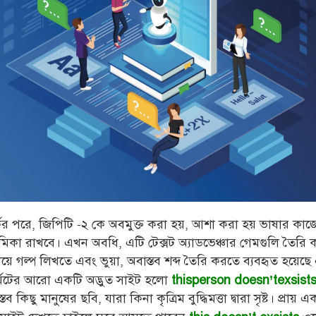
কের পরে, জিপিটি -২ কে অবমুক্ত করা হয়, আশা করা হয় ভাষার কাজ
্ণ ভূমিকা রাখবে। এখন অবধি, এটি টেক্সট অ্যাডভেঞ্চার গেমগুলি তৈরি
িয়ে গল্প লিখতে এবং ভুয়া, অবাস্তব শব্দ তৈরি করতে ব্যবহৃত হয়েছে
েটের আরো একটি অদ্ভুত সাইট হলো
thisperson doesn’texsist
তব কিছু মানুষের ছবি, যারা কিনা কৃত্রিম বুদ্ধিমত্তা দ্বারা সৃষ্ট। প্রা