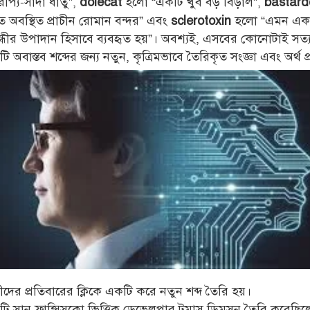
 রৌপ্য-সাদা ধাতু”,
হলো “একটি খুব বড় বিড়াল”,
dolecat
bastard
তে অবস্থিত প্রাচীন রোমান বন্দর” এবং
হলো “এমন একট
sclerotoxin
ুগন্ধীর উপাদান হিসাবে ব্যবহৃত হয়”। অবশ্যই, এসবের কোনোটাই সত্য
ি অবাস্তব শব্দের জন্য নতুন, কৃত্রিমভাবে তৈরিকৃত সংজ্ঞা এবং অর্থ 
ীদের প্রতিবারের ক্লিকে একটি করে নতুন শব্দ তৈরি হয়।
 টি সান ফ্রান্সিসকো ভিত্তিক ডেভেলপার টমাস ডিমসন তৈরি করেছ