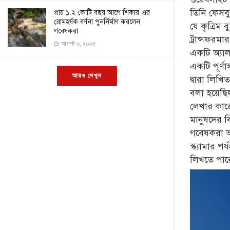
তিনি ফেসবু
প্রায় ১.২ কোটি বছর আগে শিকার এর
রোমহর্ষক বর্ণনা পুনর্নির্মাণ করলেন
যে কৃত্রিম 
গবেষকরা
ট্রান্সফরম
আগস্ট ৬, ২০২৫
একটি অ্যাল
একটি পূর্ণ
আরও দেখুন
দ্বারা লিখ
বলা হয়েছিল
লেখার কাজ
মানুষদের ব
গবেষকরা আ
স্ক্যামার 
লিখতে পার