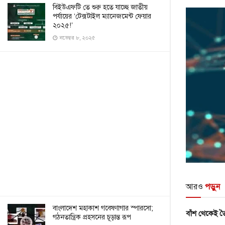
বিইউএফটি তে শুরু হতে যাচ্ছে জাতীয়
পর্যায়ের ‘টেক্সটাইল ম্যানেজমেন্ট ফেয়ার
২০২৫!’
নভেম্বর ৮, ২০২৫
আরও
পড়ুন
বাংলাদেশ মহাকাশ গবেষণাগার স্পারসো;
বাঁশ থেকেই তৈ
গঠনতান্ত্রিক প্রহসনের চূড়ান্ত রূপ