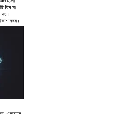
হলো
ole
ি বিষ যা
 নয়।
প্রকাশ করে।
িলেন, একসময়