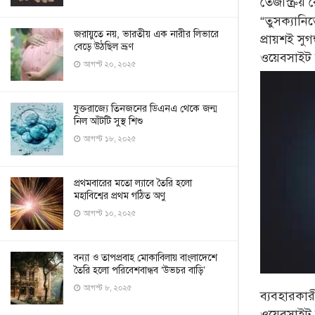
তেজস্ক্রিয়
“তুসক্যানি
জরায়ুতে নয়, ভারতীয় এক নারীর লিভারে
প্রায়শই স
বেড়ে উঠছিল ভ্রূণ
ওয়েবসাইট ট
আগস্ট ২০, ২০২৫
যুক্তরাজ্যে তিনজনের ডিএনএ থেকে জন্ম
নিল আঁটটি সুস্থ শিশু
আগস্ট ১৮, ২০২৫
প্রথমবারের মতো ল্যাবে তৈরি হলো
মহাবিশ্বের প্রথম গঠিত অণু
আগস্ট ১০, ২০২৫
বন্যা ও তাপপ্রবাহ মোকাবিলায় বাংলাদেশে
তৈরি হলো পরিবেশবান্ধব ‘উভচর বাড়ি’
আগস্ট ৮, ২০২৫
ব্যবহারকার
ওয়েবসাইট