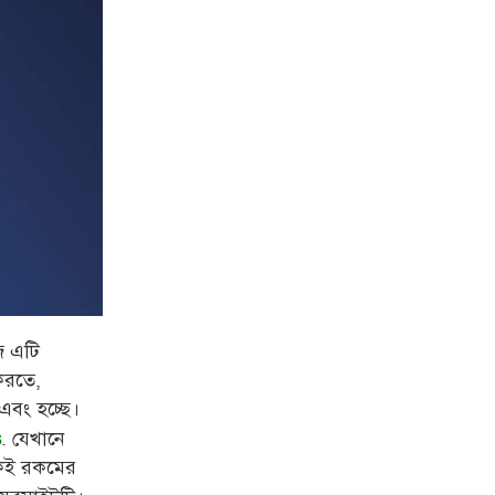
ে এটি
 করতে,
 এবং হচ্ছে।
. যেখানে
s
য় একই রকমের