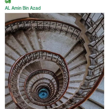
৬ষ্ঠ
AL Amin Bin Azad