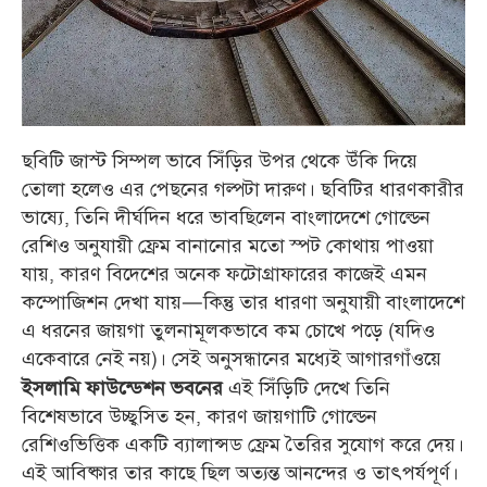
ছবিটি জাস্ট সিম্পল ভাবে সিঁড়ির উপর থেকে উঁকি দিয়ে
তোলা হলেও এর পেছনের গল্পটা দারুণ। ছবিটির ধারণকারীর
ভাষ্যে, তিনি দীর্ঘদিন ধরে ভাবছিলেন বাংলাদেশে গোল্ডেন
রেশিও অনুযায়ী ফ্রেম বানানোর মতো স্পট কোথায় পাওয়া
যায়, কারণ বিদেশের অনেক ফটোগ্রাফারের কাজেই এমন
কম্পোজিশন দেখা যায়—কিন্তু তার ধারণা অনুযায়ী বাংলাদেশে
এ ধরনের জায়গা তুলনামূলকভাবে কম চোখে পড়ে (যদিও
একেবারে নেই নয়)। সেই অনুসন্ধানের মধ্যেই আগারগাঁওয়ে
এই সিঁড়িটি দেখে তিনি
ইসলামি ফাউন্ডেশন ভবনের
বিশেষভাবে উচ্ছ্বসিত হন, কারণ জায়গাটি গোল্ডেন
রেশিওভিত্তিক একটি ব্যালান্সড ফ্রেম তৈরির সুযোগ করে দেয়।
এই আবিষ্কার তার কাছে ছিল অত্যন্ত আনন্দের ও তাৎপর্যপূর্ণ।