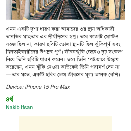
এমন একটি দৃশ্য ধারণ করা আমাদের ৩য় স্থান অধিকারী
তানভির মাহতাব এর দীর্ঘদিনের স্বপ্ন। তবে কাজটি মোটেও
সহজ ছিল না, কারণ ছবিটি তোলা স্থানটি ছিল ঝুঁকিপূর্ণ এবং
ছিনতাইকারীদের উপদ্রব পূর্ণ। জীবনঝুঁকি জেনেও দৃঢ় সংকল্প
নিয়ে তিনি ছবিটি ধারণ করেন। তবে তিনি স্পষ্টভাবে উল্লেখ
করেছেন, এমন ঝুঁকি নেওয়া কাউকেই তিনি পরামর্শ দেন না
—তার মতে, একটি ছবির চেয়ে জীবনের মূল্য অনেক বেশি।
Device: iPhone 15 Pro Max
৪র্থ
Nakib Ifsan