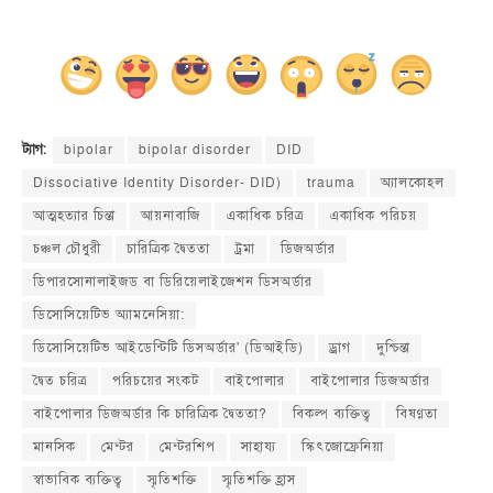
bipolar
bipolar disorder
DID
ট্যাগ:
Dissociative Identity Disorder- DID)
trauma
অ্যালকোহল
আত্মহত্যার চিন্তা
আয়নাবাজি
একাধিক চরিত্র
একাধিক পরিচয়
চঞ্চল চৌধুরী
চারিত্রিক দ্বৈততা
ট্রমা
ডিজঅর্ডার
ডিপারসোনালাইজড বা ডিরিয়েলাইজেশন ডিসঅর্ডার
ডিসোসিয়েটিভ অ্যামনেসিয়া:
ডিসোসিয়েটিভ আইডেন্টিটি ডিসঅর্ডার' (ডিআইডি)
ড্রাগ
দুশ্চিন্তা
দ্বৈত চরিত্র
পরিচয়ের সংকট
বাইপোলার
বাইপোলার ডিজঅর্ডার
বাইপোলার ডিজঅর্ডার কি চারিত্রিক দ্বৈততা?
বিকল্প ব্যক্তিত্ব
বিষণ্ণতা
মানসিক
মেন্টর
মেন্টরশিপ
সাহায্য
স্কিৎজোফ্রেনিয়া
স্বাভাবিক ব্যক্তিত্ব
স্মৃতিশক্তি
স্মৃতিশক্তি হ্রাস