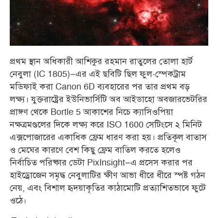
প্রথম স্থান অধিকারী আশিকুর রহমান রাতুলের তোলা হার্ট
নেবুলা (IC 1805)–এর এই ছবিটি ছিল ফুল-স্পেকট্রাম
মডিফাই করা Canon 6D ব্যবহারের পর তার প্রথম বড়
লক্ষ্য। যুক্তরাষ্ট্রের ইউনিভার্সিটি অব আইডাহো অবজারভেটরির
প্রাঙ্গণ থেকে Bortle 5 আকাশের নিচে ক্যাসিওপিয়া
নক্ষত্রমণ্ডলের দিকে লক্ষ্য করে ISO 1600 সেটিংসে ২ মিনিট
এক্সপোজারের একাধিক ফ্রেম ধারণ করা হয়। প্রতিকূল বাতাস
ও মেঘের কারণে বেশ কিছু ফ্রেম বাতিল করতে হলেও
নির্বাচিত পরিষ্কার ডেটা PixInsight–এ প্রসেস করার পর
হাইড্রোজেন সমৃদ্ধ নেবুলাটির ক্ষীণ আভা ধীরে ধীরে স্পষ্ট গঠন
নেয়, এবং বিশাল হৃদয়াকৃতির কাঠামোটি প্রত্যাশিতভাবে ফুটে
ওঠে
।