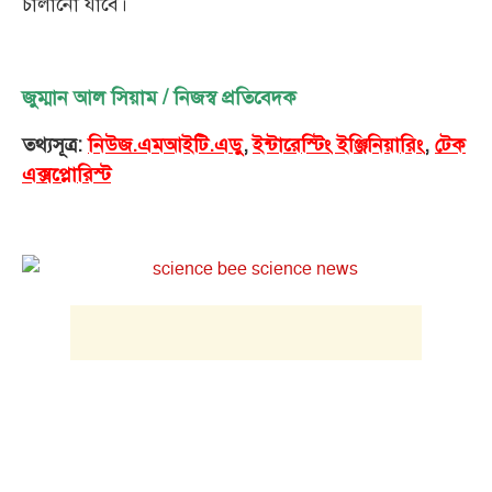
চালানো যাবে।
জুম্মান আল সিয়াম / নিজস্ব প্রতিবেদক
তথ্যসূত্র:
নিউজ.এমআইটি.এডু
,
ইন্টারেস্টিং ইঞ্জিনিয়ারিং
,
টেক
এক্সপ্লোরিস্ট