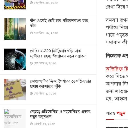
সেপ্টেম্বর ২৪, ২০২৫
দেখা দিবে 
সমস্যা
তখনই
বাঁশ থেকেই তৈরি হবে পরিবেশবান্ধব স্বচ্ছ
কাঁচ
পর্যায়ে নি
সেপ্টেম্বর ১৮, ২০২৫
গায়ে পড়তে 
সমাধান কী
থোরিয়াম-229 নিউক্লিয়ার ঘড়ি: ডার্ক
নিজেকে প্র
ম্যাটারের রহস্য উন্মোচনে নতুন সম্ভাবনা
সেপ্টেম্বর ৪, ২০২৫
অতিরিক্ত চি
করে দিতে প
কোল্ডওয়াটার ক্রিক; শৈশবের তেজস্ক্রিয়তার
আপনার নিয
ছায়ায় ক্যান্সারের ঝুঁকি
জন্য লাভজ
সেপ্টেম্বর ১, ২০২৫
হয়, তাহলে 
নেতৃত্বে প্রতিযোগিতা ও সহযোগিতার প্রভাব:
আরও
পড়ুন
নতুন অনুসন্ধান
আগস্ট ২৭, ২০২৫