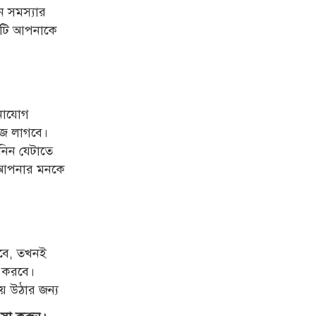
োন
সমস্যার
টি আপনাকে
নোযোগ
জে লাগবে।
নিন যেটাতে
ে আপনার মনকে
ুরবে, তখনই
য করবে।
়ে উঠার জন্য