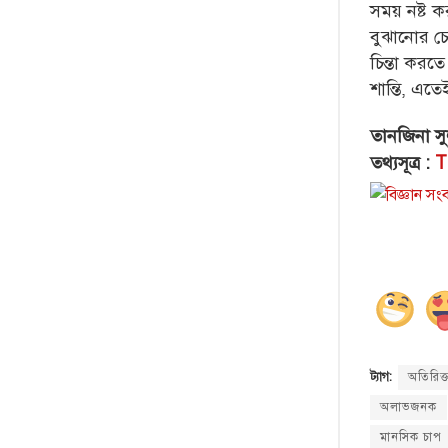
সময় নষ্ট 
বুঝানোর চ
চিন্তা করতে
শান্তি, এতে
তানজিনা সু
তথ্যসূত্র :
T
অতিরিক্ত
ট্যাগ:
অলাভজনক
মানসিক চাপ