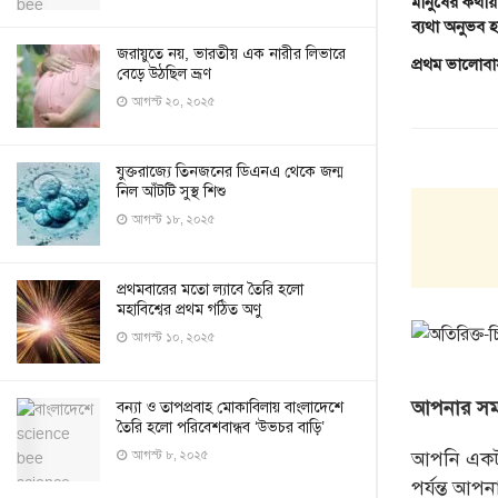
মানুষের কথায়
ব্যথা অনুভব 
জরায়ুতে নয়, ভারতীয় এক নারীর লিভারে
প্রথম ভালোবা
বেড়ে উঠছিল ভ্রূণ
আগস্ট ২০, ২০২৫
যুক্তরাজ্যে তিনজনের ডিএনএ থেকে জন্ম
নিল আঁটটি সুস্থ শিশু
আগস্ট ১৮, ২০২৫
প্রথমবারের মতো ল্যাবে তৈরি হলো
মহাবিশ্বের প্রথম গঠিত অণু
আগস্ট ১০, ২০২৫
আপনার
সম
বন্যা ও তাপপ্রবাহ মোকাবিলায় বাংলাদেশে
তৈরি হলো পরিবেশবান্ধব ‘উভচর বাড়ি’
আপনি এক
আগস্ট ৮, ২০২৫
পর্যন্ত আপ