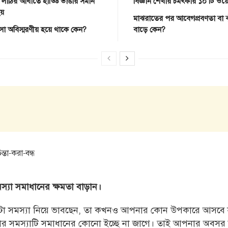
 লাঠির আঘাতে হাড্ডি ভাঙার সমান
বিজ্ঞান শেখার চমৎকার ১০ টি ওয়
হয়
মাঝরাতের পর আবেগপ্রবণতা বা ঝুঁ
সা অবিস্মরণীয় হয়ে থাকে কেন?
বাড়ে কেন?
স্যা
সমাধানের ক্ষমতা বাড়ান।
টা
সমস্যা
নিয়ে ভাবছেন, তা কখনও আপনার কোন উপকারে আসবে না
নার
সমস্যা
টি সমাধানের কোনো ইচ্ছে না জাগে। তাই আপনার অবসর 