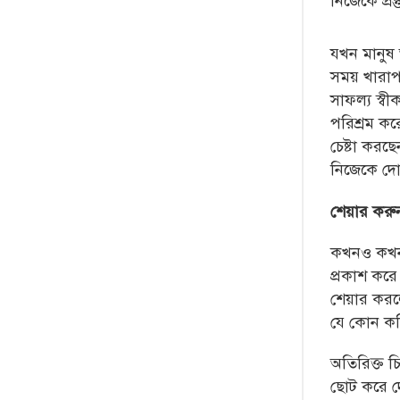
নিজেকে প্র
যখন মানুষ 
সময় খারা
সাফল্য স্ব
পরিশ্রম কর
চেষ্টা কর
নিজেকে দ
শেয়ার করুন
কখনও কখনও
প্রকাশ কর
শেয়ার করল
যে কোন ক
অতিরিক্ত চ
ছোট
করে দে