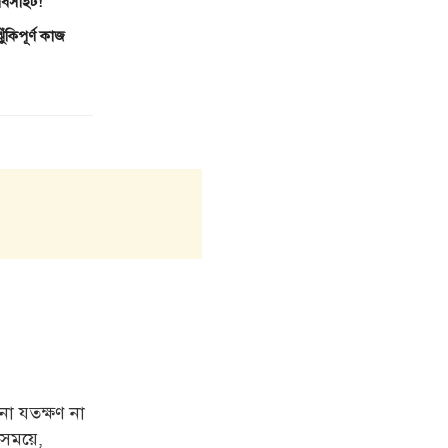
েবসাইট!
কিপূর্ণ কাজ
 যতক্ষণ না
সময়ে,