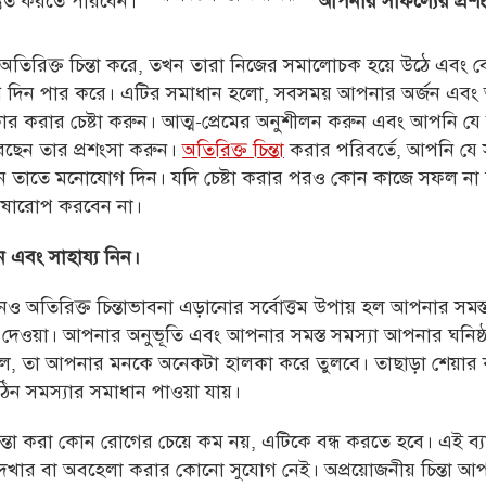
স্তুত করতে পারবেন।
আপনার সাফল্যের প্রশ
অতিরিক্ত চিন্তা করে, তখন তারা নিজের সমালোচক হয়ে উঠে এবং 
প দিন পার করে। এটির সমাধান হলো, সবসময় আপনার অর্জন এব
ীকার করার চেষ্টা করুন। আত্ম-প্রেমের অনুশীলন করুন এবং আপনি য
েছেন তার প্রশংসা করুন।
অতিরিক্ত চিন্তা
করার পরিবর্তে, আপনি যে 
ছেন তাতে মনোযোগ দিন। যদি চেষ্টা করার পরও কোন কাজে সফল না
োষারোপ করবেন না।
 এবং সাহায্য নিন।
 অতিরিক্ত চিন্তাভাবনা এড়ানোর সর্বোত্তম উপায় হল আপনার সম
ে দেওয়া। আপনার অনুভূতি এবং আপনার সমস্ত
সমস্যা
আপনার ঘনিষ্ঠ
ে, তা আপনার মনকে অনেকটা হালকা করে তুলবে। তাছাড়া শেয়া
ঠিন
সমস্যা
র সমাধান পাওয়া যায়।
িন্তা করা কোন রোগের চেয়ে কম নয়, এটিকে বন্ধ করতে হবে। এই ব্
খার বা অবহেলা করার কোনো সুযোগ নেই। অপ্রয়োজনীয় চিন্তা আপন