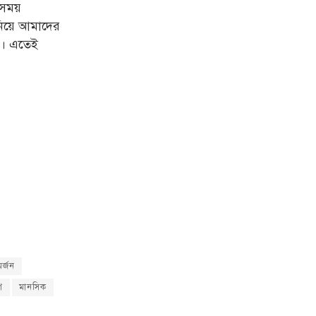
বসময়
নিয়ে আমাদের
ুন। এতেই
র্জন
গ
মানসিক