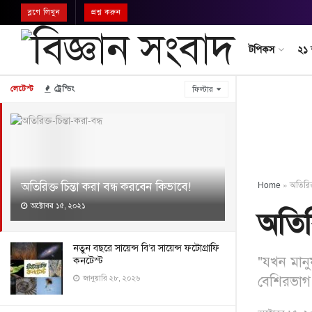
ব্লগে লিখুন
প্রশ্ন করুন
টপিকস
২১
লেটেস্ট
ট্রেন্ডিং
ফিল্টার
অতিরিক্ত চিন্তা করা বন্ধ করবেন কিভাবে!
Home
»
অতিরিক
অক্টোবর ১৫, ২০২১
অতিরি
নতুন বছরে সায়েন্স বি’র সায়েন্স ফটোগ্রাফি
"যখন মানু
কনটেস্ট
বেশিরভাগ
জানুয়ারি ২৮, ২০২৬