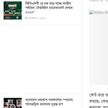
অক্টোবর ১৫, ২
বিইউএফটি তে শুরু হতে যাচ্ছে জাতীয়
পর্যায়ের ‘টেক্সটাইল ম্যানেজমেন্ট ফেয়ার
২০২৫!’
নভেম্বর ৮, ২০২৫
কেউ শুয়ে শ
বাংলাদেশ মহাকাশ গবেষণাগার স্পারসো;
করছে, কেম
গঠনতান্ত্রিক প্রহসনের চূড়ান্ত রূপ
করাকে’ আমা