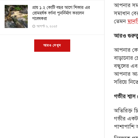
আপনার
সম
প্রায় ১.২ কোটি বছর আগে শিকার এর
সমাধান বে
রোমহর্ষক বর্ণনা পুনর্নির্মাণ করলেন
গবেষকরা
তেমন
মান
আগস্ট ৬, ২০২৫
আরও গুরুত্
আরও দেখুন
আপনার কো
বাড়ানোর চ
বন্ধুদের 
আপনার আগ
সরিয়ে নিত
গভীর শ্বাস
অতিরিক্ত চ
গভীর এক
পাশাপাশি 