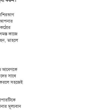
ংসা করুন।
বেশিরভাগ
ং আপনার
ে কঠোর
সমস্ত কাজে
 হন, তাহলে
স্ত আবেগকে
দের সাথে
র করলে
সহজ
েই
যাপারটিকে
ার মূল্যবান