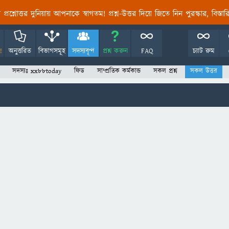
তির প্রশ্নোত্তর দুনিয়ায় আপনাকে স্বাগতম! প্রশ্ন-উত্তর দিয়ে জিতে নিন পুরস্কার, বিস্ত
!
অনুত্তরিত
বিভাগসমূহ
সদস্যবৃন্দ
প্রশ্ন করুন
FAQ
চ্যাট রুম
সদস্যঃ xx88today
ফিড
সাম্প্রতিক কর্মকান্ড
সকল প্রশ্ন
সকল উত্তর