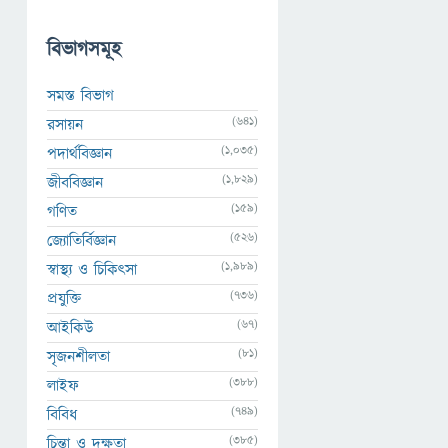
বিভাগসমূহ
সমস্ত বিভাগ
(641)
রসায়ন
(1,035)
পদার্থবিজ্ঞান
(1,829)
জীববিজ্ঞান
(159)
গণিত
(526)
জ্যোতির্বিজ্ঞান
(1,989)
স্বাস্থ্য ও চিকিৎসা
(736)
প্রযুক্তি
(67)
আইকিউ
(81)
সৃজনশীলতা
(388)
লাইফ
(749)
বিবিধ
(385)
চিন্তা ও দক্ষতা