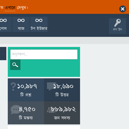
ারিত
এখানে
দেখুন।
পোল
ব্যাজ
টপ ইউজার
লগ ইন
10,987
18,690
টি প্রশ্ন
টি উত্তর
4,750
889,982
টি মন্তব্য
জন সদস্য