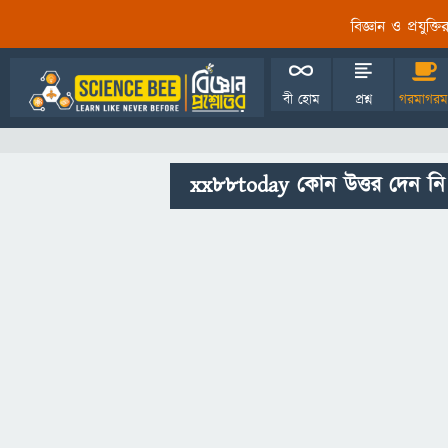
বিজ্ঞান ও প্রযুক্
বী হোম
প্রশ্ন
গরমাগরম
xx88today কোন উত্তর দেন নি