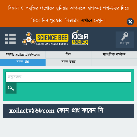
বিজ্ঞান ও প্রযুক্তির প্রশ্নোত্তর দুনিয়ায় আপনাকে স্বাগতম! প্রশ্ন-উত্তর দিয়ে
জিতে নিন পুরস্কার, বিস্তারিত
এখানে
দেখুন।
লগ ইন
সদস্যঃ xoilactv168com
ফিড
সাম্প্রতিক কর্মকান্ড
সকল প্রশ্ন
সকল উত্তর
xoilactv168com কোন প্রশ্ন করেন নি