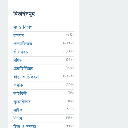
বিভাগসমূহ
সমস্ত বিভাগ
(641)
রসায়ন
(1,035)
পদার্থবিজ্ঞান
(1,829)
জীববিজ্ঞান
(159)
গণিত
(526)
জ্যোতির্বিজ্ঞান
(1,989)
স্বাস্থ্য ও চিকিৎসা
(736)
প্রযুক্তি
(67)
আইকিউ
(81)
সৃজনশীলতা
(388)
লাইফ
(749)
বিবিধ
(385)
চিন্তা ও দক্ষতা