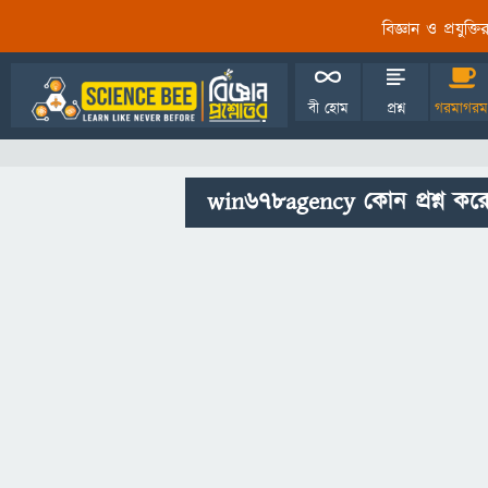
বিজ্ঞান ও প্রযুক্
বী হোম
প্রশ্ন
গরমাগরম
win678agency কোন প্রশ্ন করে