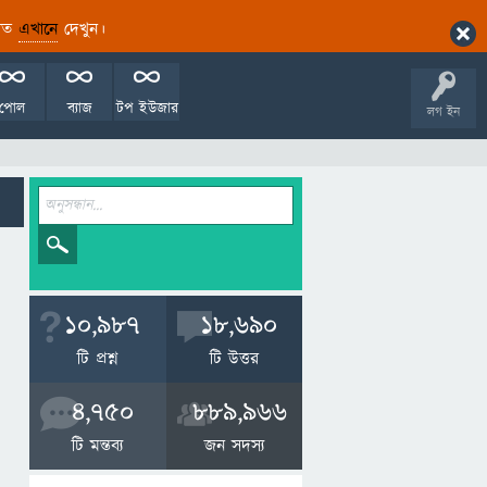
ারিত
এখানে
দেখুন।
পোল
ব্যাজ
টপ ইউজার
লগ ইন
10,987
18,690
টি প্রশ্ন
টি উত্তর
4,750
889,966
টি মন্তব্য
জন সদস্য