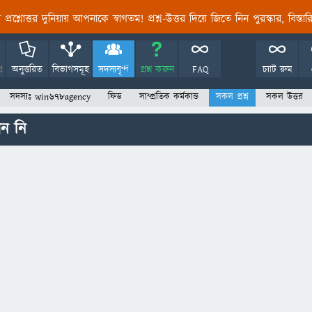
তির প্রশ্নোত্তর দুনিয়ায় আপনাকে স্বাগতম! প্রশ্ন-উত্তর দিয়ে জিতে নিন পুরস্কার, বিস্ত
!
অনুত্তরিত
বিভাগসমূহ
সদস্যবৃন্দ
প্রশ্ন করুন
FAQ
চ্যাট রুম
সদস্যঃ win678agency
ফিড
সাম্প্রতিক কর্মকান্ড
সকল প্রশ্ন
সকল উত্তর
ন নি