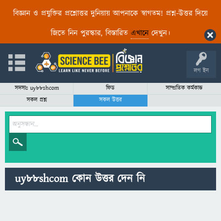
বিজ্ঞান ও প্রযুক্তির প্রশ্নোত্তর দুনিয়ায় আপনাকে স্বাগতম! প্রশ্ন-উত্তর দিয়ে
জিতে নিন পুরস্কার, বিস্তারিত
এখানে
দেখুন।
লগ ইন
সদস্যঃ uy88shcom
ফিড
সাম্প্রতিক কর্মকান্ড
সকল প্রশ্ন
সকল উত্তর
uy88shcom কোন উত্তর দেন নি