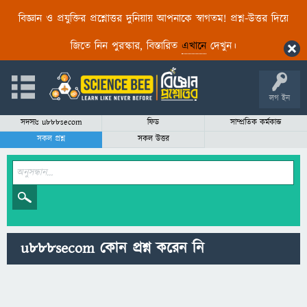
বিজ্ঞান ও প্রযুক্তির প্রশ্নোত্তর দুনিয়ায় আপনাকে স্বাগতম! প্রশ্ন-উত্তর দিয়ে
জিতে নিন পুরস্কার, বিস্তারিত
এখানে
দেখুন।
লগ ইন
সদস্যঃ u888secom
ফিড
সাম্প্রতিক কর্মকান্ড
সকল প্রশ্ন
সকল উত্তর
u888secom কোন প্রশ্ন করেন নি