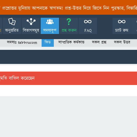
তির প্রশ্নোত্তর দুনিয়ায় আপনাকে স্বাগতম! প্রশ্ন-উত্তর দিয়ে জিতে নিন পুরস্কার, বিস্ত
!
অনুত্তরিত
বিভাগসমূহ
সদস্যবৃন্দ
প্রশ্ন করুন
FAQ
চ্যাট রুম
সদস্যঃ tx88rucom
ফিড
সাম্প্রতিক কর্মকান্ড
সকল প্রশ্ন
সকল উত্তর
ুমতি বাতিল করেছেন