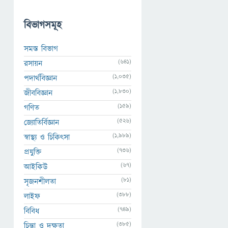
বিভাগসমূহ
সমস্ত বিভাগ
(641)
রসায়ন
(1,035)
পদার্থবিজ্ঞান
(1,830)
জীববিজ্ঞান
(159)
গণিত
(526)
জ্যোতির্বিজ্ঞান
(1,989)
স্বাস্থ্য ও চিকিৎসা
(736)
প্রযুক্তি
(67)
আইকিউ
(81)
সৃজনশীলতা
(388)
লাইফ
(749)
বিবিধ
(385)
চিন্তা ও দক্ষতা