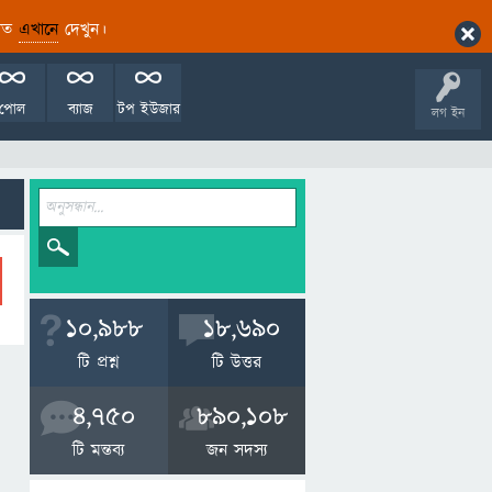
ারিত
এখানে
দেখুন।
পোল
ব্যাজ
টপ ইউজার
লগ ইন
10,988
18,690
টি প্রশ্ন
টি উত্তর
4,750
890,108
টি মন্তব্য
জন সদস্য