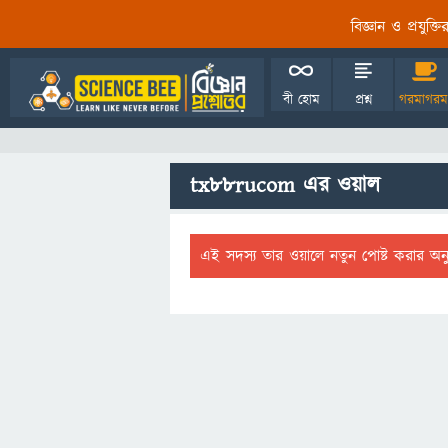
বিজ্ঞান ও প্রযুক্
বী হোম
প্রশ্ন
গরমাগরম
tx88rucom এর ওয়াল
এই সদস্য তার ওয়ালে নতুন পোষ্ট করার অন