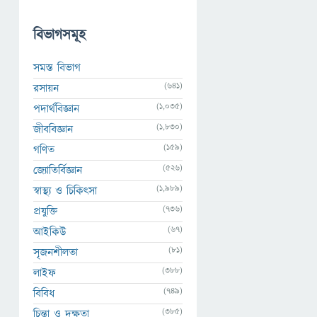
বিভাগসমূহ
সমস্ত বিভাগ
(641)
রসায়ন
(1,035)
পদার্থবিজ্ঞান
(1,830)
জীববিজ্ঞান
(159)
গণিত
(526)
জ্যোতির্বিজ্ঞান
(1,989)
স্বাস্থ্য ও চিকিৎসা
(736)
প্রযুক্তি
(67)
আইকিউ
(81)
সৃজনশীলতা
(388)
লাইফ
(749)
বিবিধ
(385)
চিন্তা ও দক্ষতা