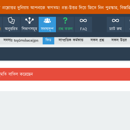
তির প্রশ্নোত্তর দুনিয়ায় আপনাকে স্বাগতম! প্রশ্ন-উত্তর দিয়ে জিতে নিন পুরস্কার, বিস্ত
!
অনুত্তরিত
বিভাগসমূহ
সদস্যবৃন্দ
প্রশ্ন করুন
FAQ
চ্যাট রুম
সদস্যঃ top10nhacaijpn
ফিড
সাম্প্রতিক কর্মকান্ড
সকল প্রশ্ন
সকল উত্তর
ুমতি বাতিল করেছেন