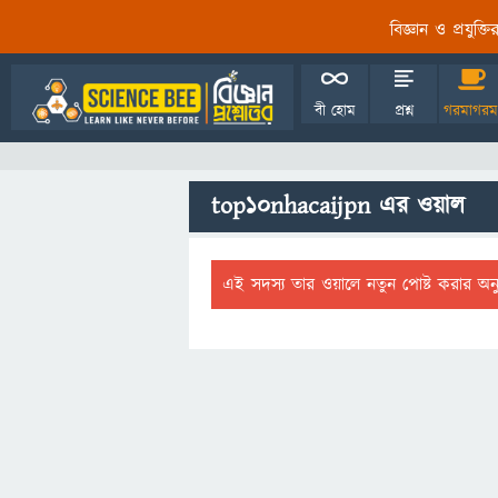
বিজ্ঞান ও প্রযুক্
বী হোম
প্রশ্ন
গরমাগরম
top10nhacaijpn এর ওয়াল
এই সদস্য তার ওয়ালে নতুন পোষ্ট করার অন