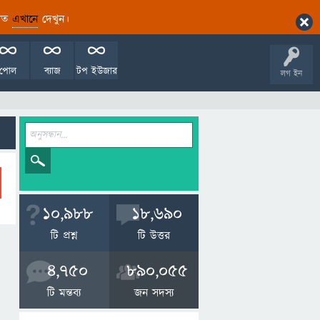
ারিত
এখানে
দেখুন।
পোল
ব্যাজ
টপ ইউজার
লগ ইন
10,988
18,690
টি প্রশ্ন
টি উত্তর
4,750
890,055
টি মন্তব্য
জন সদস্য