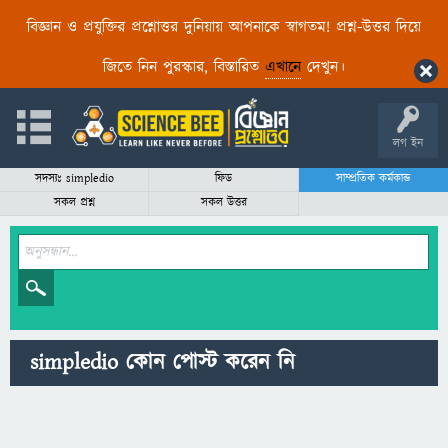
বিজ্ঞান ও প্রযুক্তির প্রশ্নোত্তর দুনিয়ায় আপনাকে স্বাগতম! প্রশ্ন-উত্তর দিয়ে
জিতে নিন পুরস্কার, বিস্তারিত
এখানে
দেখুন।
লগ ইন
সদস্যঃ simpledio
ফিড
সাম্প্রতিক কর্মকান্ড
সকল প্রশ্ন
সকল উত্তর
simpledio কোন পোস্ট করেন নি