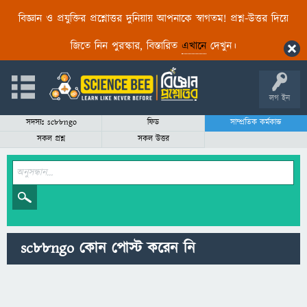
বিজ্ঞান ও প্রযুক্তির প্রশ্নোত্তর দুনিয়ায় আপনাকে স্বাগতম! প্রশ্ন-উত্তর দিয়ে
জিতে নিন পুরস্কার, বিস্তারিত
এখানে
দেখুন।
লগ ইন
সদস্যঃ sc88ngo
ফিড
সাম্প্রতিক কর্মকান্ড
সকল প্রশ্ন
সকল উত্তর
sc88ngo কোন পোস্ট করেন নি