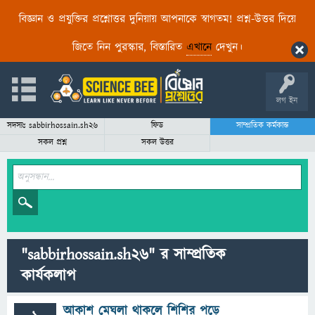
বিজ্ঞান ও প্রযুক্তির প্রশ্নোত্তর দুনিয়ায় আপনাকে স্বাগতম! প্রশ্ন-উত্তর দিয়ে
জিতে নিন পুরস্কার, বিস্তারিত
এখানে
দেখুন।
লগ ইন
সদস্যঃ sabbirhossain.sh26
ফিড
সাম্প্রতিক কর্মকান্ড
সকল প্রশ্ন
সকল উত্তর
"sabbirhossain.sh26" র সাম্প্রতিক
কার্যকলাপ
আকাশ মেঘলা থাকলে শিশির পড়ে