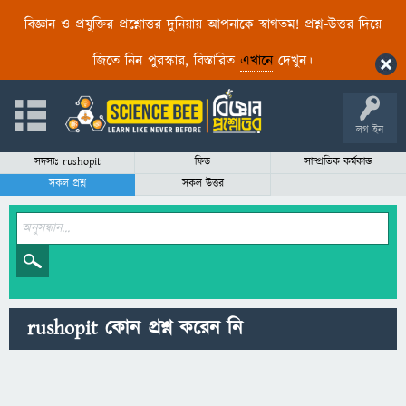
বিজ্ঞান ও প্রযুক্তির প্রশ্নোত্তর দুনিয়ায় আপনাকে স্বাগতম! প্রশ্ন-উত্তর দিয়ে
জিতে নিন পুরস্কার, বিস্তারিত
এখানে
দেখুন।
লগ ইন
সদস্যঃ rushopit
ফিড
সাম্প্রতিক কর্মকান্ড
সকল প্রশ্ন
সকল উত্তর
rushopit কোন প্রশ্ন করেন নি